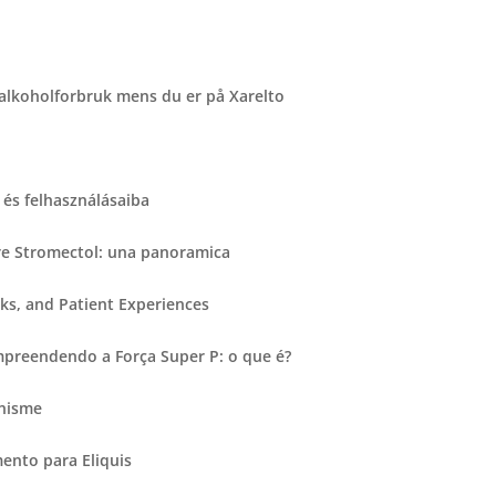
 alkoholforbruk mens du er på Xarelto
és felhasználásaiba
re Stromectol: una panoramica
ks, and Patient Experiences
preendendo a Força Super P: o que é?
anisme
nto para Eliquis