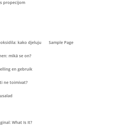
 s propecijom
oksidila: kako djeluju
Sample Page
en: mikä se on?
elling en gebruik
i ne toimivat?
tusalad
inal: What Is It?