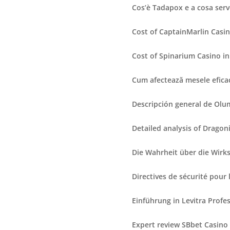
Cos’è Tadapox e a cosa serv
Cost of CaptainMarlin Casi
Cost of Spinarium Casino i
Cum afectează mesele eficac
Descripción general de Olum
Detailed analysis of Dragon
Die Wahrheit über die Wirks
Directives de sécurité pour 
Einführung in Levitra Profe
Expert review SBbet Casino 