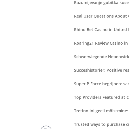
Razumijevanje gubitka kose:
Real User Questions About
Rhino Bet Casino in United
Roaring21 Review Casino in
Schwerwiegende Nebenwirku
Succeshistorier: Positive r
Super P Force begrijpen: sa
Top Providers Featured at 
Tretinoiini geeli mõistmine:
Trusted ways to purchase c