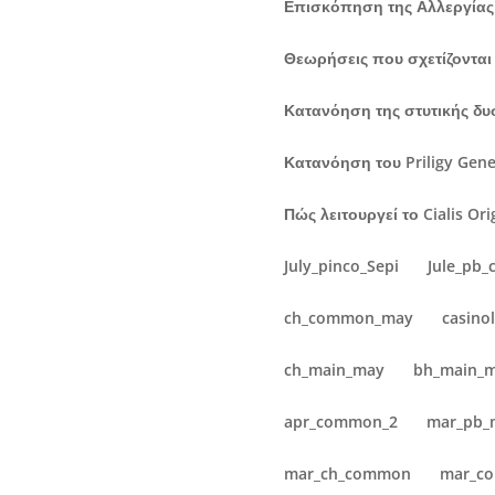
Επισκόπηση της Αλλεργίας 
Θεωρήσεις που σχετίζονται μ
Κατανόηση της στυτικής δυ
Κατανόηση του Priligy Gen
Πώς λειτουργεί το Cialis Or
July_pinco_Sepi
Jule_pb
ch_common_may
casino
ch_main_may
bh_main_
apr_common_2
mar_pb_
mar_ch_common
mar_c