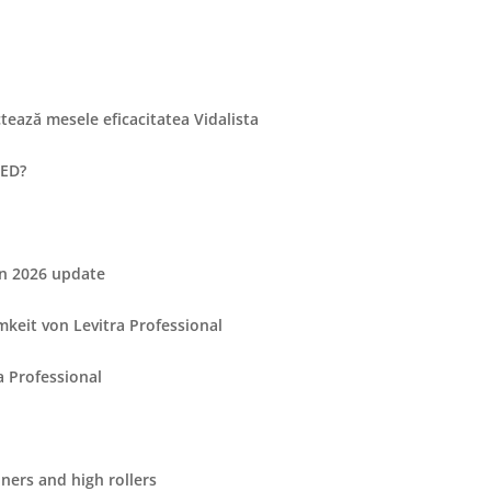
tează mesele eficacitatea Vidalista
 ED?
in 2026 update
keit von Levitra Professional
a Professional
ners and high rollers