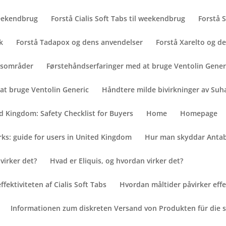
 weekendbrug
Forstå Cialis Soft Tabs til weekendbrug
Forstå 
k
Forstå Tadapox og dens anvendelser
Forstå Xarelto og 
uksområder
Førstehåndserfaringer med at bruge Ventolin Gener
at bruge Ventolin Generic
Håndtere milde bivirkninger av Suh
d Kingdom: Safety Checklist for Buyers
Home
Homepage
ks: guide for users in United Kingdom
Hur man skyddar Antab
virker det?
Hvad er Eliquis, og hvordan virker det?
ektiviteten af ​​Cialis Soft Tabs
Hvordan måltider påvirker effekt
Informationen zum diskreten Versand von Produkten für die 