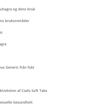
Suhagra og dens bruk
dens bruksområder
ic
agra
us Generic från fukt
iviteten af ​​Cialis Soft Tabs
sexuelle Gesundheit