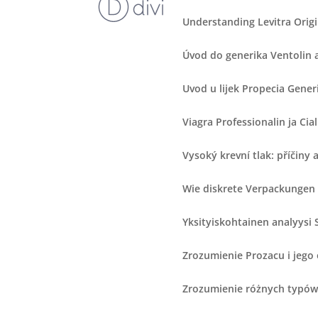
Understanding Levitra Origin
Úvod do generika Ventolin a
Uvod u lijek Propecia Gener
Viagra Professionalin ja Cia
Vysoký krevní tlak: příčiny 
Wie diskrete Verpackungen 
Yksityiskohtainen analyysi S
Zrozumienie Prozacu i jeg
Zrozumienie różnych typów 