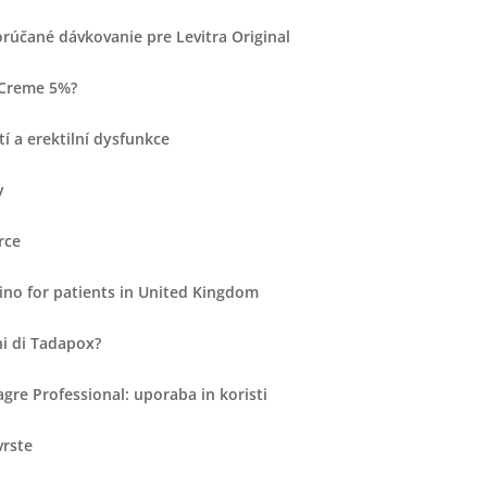
rúčané dávkovanie pre Levitra Original
r Creme 5%?
í a erektilní dysfunkce
y
rce
ino for patients in United Kingdom
uni di Tadapox?
gre Professional: uporaba in koristi
vrste