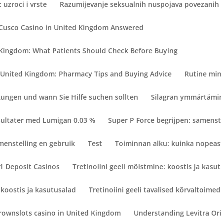
 uzroci i vrste
Razumijevanje seksualnih nuspojava povezanih
 Cusco Casino in United Kingdom Answered
 Kingdom: What Patients Should Check Before Buying
 United Kingdom: Pharmacy Tips and Buying Advice
Rutine min
ngen und wann Sie Hilfe suchen sollten
Silagran ymmärtämin
esultater med Lumigan 0.03 %
Super P Force begrijpen: samenst
menstelling en gebruik
Test
Toiminnan alku: kuinka nopeast
€1 Deposit Casinos
Tretinoiini geeli mõistmine: koostis ja kasu
 koostis ja kasutusalad
Tretinoiini geeli tavalised kõrvaltoimed
rownslots casino in United Kingdom
Understanding Levitra Orig