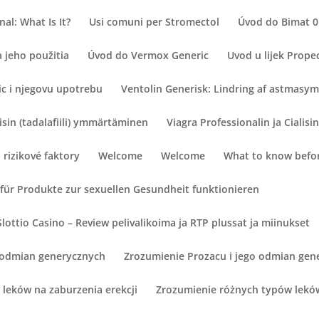
al: What Is It?
Usi comuni per Stromectol
Úvod do Bimat 0
 jeho použitia
Úvod do Vermox Generic
Uvod u lijek Prope
ic i njegovu upotrebu
Ventolin Generisk: Lindring af astmas
lisin (tadalafiili) ymmärtäminen
Viagra Professionalin ja Cialisi
a rizikové faktory
Welcome
Welcome
What to know befor
für Produkte zur sexuellen Gesundheit funktionieren
lottio Casino – Review pelivalikoima ja RTP plussat ja miinukset
o odmian generycznych
Zrozumienie Prozacu i jego odmian gen
leków na zaburzenia erekcji
Zrozumienie różnych typów leków