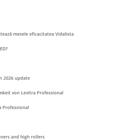
tează mesele eficacitatea Vidalista
 ED?
in 2026 update
keit von Levitra Professional
a Professional
ners and high rollers