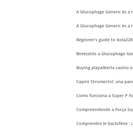
A Glucophage Generic és a 
A Glucophage Generic és a 
Beginner’s guide to bola228
Bevezetés a Glucophage Gen
Buying playalberta casino o
Capire Stromectol: una pa
Como funciona a Super P F
Compreendendo a Força Sup
Comprendre le baclofène : 