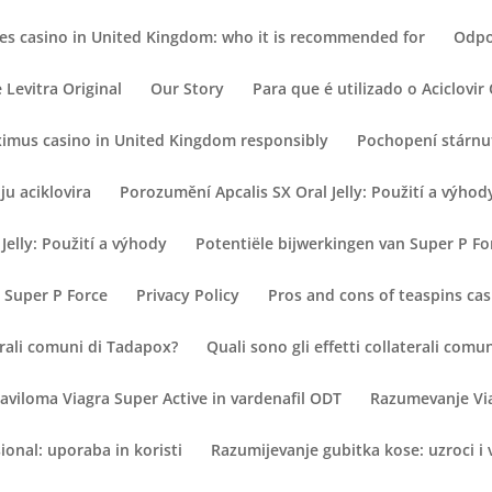
mes casino in United Kingdom: who it is recommended for
Odpo
Levitra Original
Our Story
Para que é utilizado o Aciclovi
ximus casino in United Kingdom responsibly
Pochopení stárnut
ju aciklovira
Porozumění Apcalis SX Oral Jelly: Použití a výhod
Jelly: Použití a výhody
Potentiële bijwerkingen van Super P Fo
 Super P Force
Privacy Policy
Pros and cons of teaspins cas
terali comuni di Tadapox?
Quali sono gli effetti collaterali com
aviloma Viagra Super Active in vardenafil ODT
Razumevanje Via
onal: uporaba in koristi
Razumijevanje gubitka kose: uzroci i 