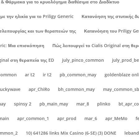
& Φάρμακα για το κρυολόγημα διαθέσιμα στο Διαδίκτυο
ε την ηλικία για το Priligy Generic
Κατανόηση της στυτικής δ
σλειτουργίας και των θεραπειών της
Κατανόηση του Priligy G
eric: Μια επισκόπηση
Πώς λειτουργεί το Cialis Original στη θε
iginal στη θεραπεία της ED
july_pinco_common
july_prod_bet
_common
ar t2
ir t2
pb_common_may
goldenblaze onl
luckywave
apr_ChiRo
bh_common_may
may_common_s
may
spinsy 2
pb_main_may
mar_8
plinko
bt_apr_
main
apr_common_1
apr_prod
mar_6
apr_MeMo
f
ommon_2
10) 641286 links Mix Casino (6-SE) (3) DONE
leband