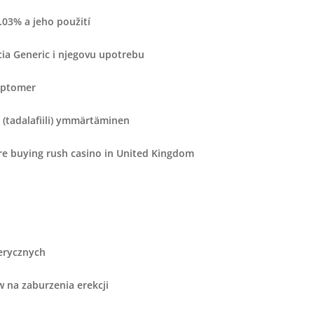
.03% a jeho použití
cia Generic i njegovu upotrebu
ymptomer
n (tadalafiili) ymmärtäminen
e buying rush casino in United Kingdom
erycznych
 na zaburzenia erekcji