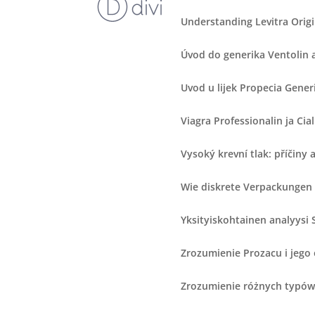
Understanding Levitra Origin
Úvod do generika Ventolin a
Uvod u lijek Propecia Gener
Viagra Professionalin ja Cia
Vysoký krevní tlak: příčiny 
Wie diskrete Verpackungen 
Yksityiskohtainen analyysi S
Zrozumienie Prozacu i jeg
Zrozumienie różnych typów 