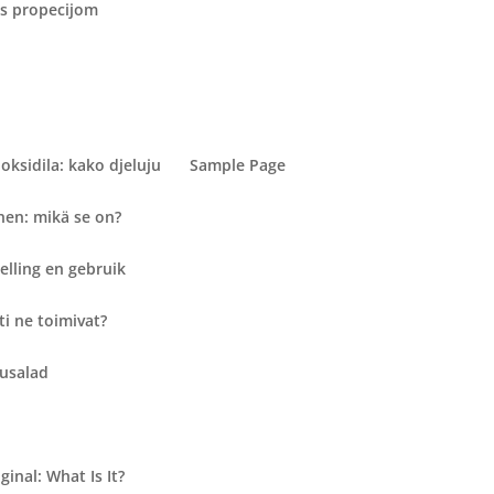
 s propecijom
oksidila: kako djeluju
Sample Page
en: mikä se on?
elling en gebruik
i ne toimivat?
tusalad
inal: What Is It?