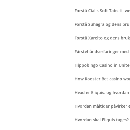
Forstå Cialis Soft Tabs til
Forstå Suhagra og dens bru
Forstå Xarelto og dens br
Førstehåndserfaringer med 
Hippobingo Casino in Unite
How Rooster Bet casino wor
Hvad er Eliquis, og hvordan 
Hvordan måltider påvirker eff
Hvordan skal Eliquis tages?