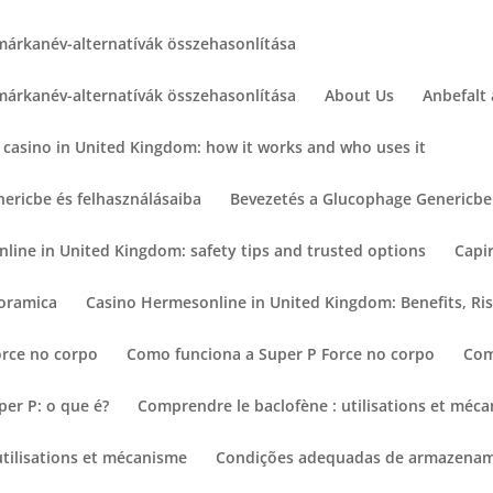
márkanév-alternatívák összehasonlítása
márkanév-alternatívák összehasonlítása
About Us
Anbefalt
 casino in United Kingdom: how it works and who uses it
ericbe és felhasználásaiba
Bevezetés a Glucophage Genericbe 
nline in United Kingdom: safety tips and trusted options
Capi
noramica
Casino Hermesonline in United Kingdom: Benefits, Ris
orce no corpo
Como funciona a Super P Force no corpo
Com
er P: o que é?
Comprendre le baclofène : utilisations et méc
utilisations et mécanisme
Condições adequadas de armazename