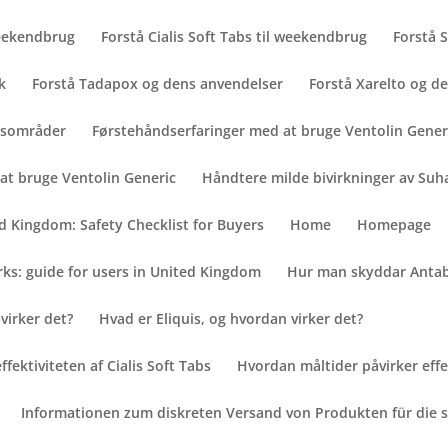
 weekendbrug
Forstå Cialis Soft Tabs til weekendbrug
Forstå 
k
Forstå Tadapox og dens anvendelser
Forstå Xarelto og 
uksområder
Førstehåndserfaringer med at bruge Ventolin Gener
at bruge Ventolin Generic
Håndtere milde bivirkninger av Suh
d Kingdom: Safety Checklist for Buyers
Home
Homepage
ks: guide for users in United Kingdom
Hur man skyddar Antab
virker det?
Hvad er Eliquis, og hvordan virker det?
ektiviteten af ​​Cialis Soft Tabs
Hvordan måltider påvirker effekt
Informationen zum diskreten Versand von Produkten für die 