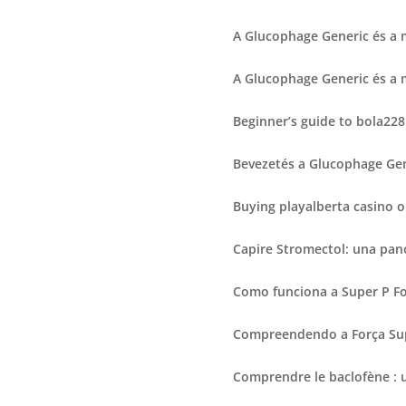
A Glucophage Generic és a 
A Glucophage Generic és a 
Beginner’s guide to bola228
Bevezetés a Glucophage Gen
Buying playalberta casino o
Capire Stromectol: una pa
Como funciona a Super P F
Compreendendo a Força Sup
Comprendre le baclofène : 