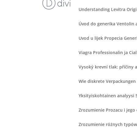
Understanding Levitra Origin
Úvod do generika Ventolin a
Uvod u lijek Propecia Gener
Viagra Professionalin ja Cia
Vysoký krevní tlak: příčiny 
Wie diskrete Verpackungen 
Yksityiskohtainen analyysi S
Zrozumienie Prozacu i jeg
Zrozumienie różnych typów 