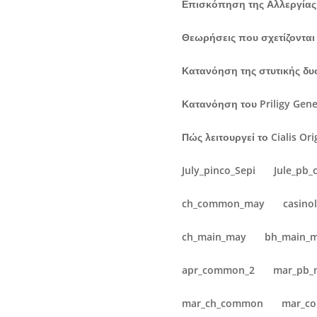
Επισκόπηση της Αλλεργίας 
Θεωρήσεις που σχετίζονται μ
Κατανόηση της στυτικής δυ
Κατανόηση του Priligy Gen
Πώς λειτουργεί το Cialis Or
July_pinco_Sepi
Jule_pb
ch_common_may
casino
ch_main_may
bh_main_
apr_common_2
mar_pb_
mar_ch_common
mar_c