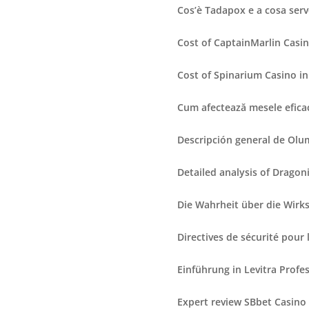
Cos’è Tadapox e a cosa serv
Cost of CaptainMarlin Casi
Cost of Spinarium Casino i
Cum afectează mesele eficac
Descripción general de Olum
Detailed analysis of Dragon
Die Wahrheit über die Wirks
Directives de sécurité pour 
Einführung in Levitra Profe
Expert review SBbet Casino 