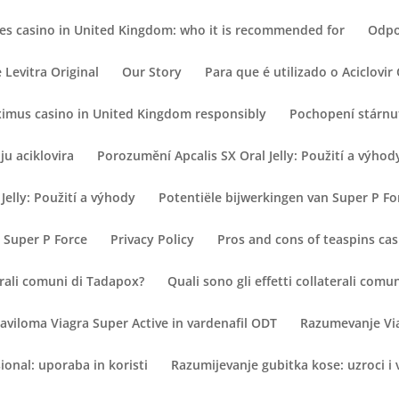
mes casino in United Kingdom: who it is recommended for
Odpo
Levitra Original
Our Story
Para que é utilizado o Aciclovi
ximus casino in United Kingdom responsibly
Pochopení stárnut
ju aciklovira
Porozumění Apcalis SX Oral Jelly: Použití a výhod
Jelly: Použití a výhody
Potentiële bijwerkingen van Super P Fo
 Super P Force
Privacy Policy
Pros and cons of teaspins cas
terali comuni di Tadapox?
Quali sono gli effetti collaterali com
aviloma Viagra Super Active in vardenafil ODT
Razumevanje Via
onal: uporaba in koristi
Razumijevanje gubitka kose: uzroci i 