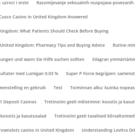
 uzroci i vrste
Razumijevanje seksualnih nuspojava povezanih
 Cusco Casino in United Kingdom Answered
 Kingdom: What Patients Should Check Before Buying
 United Kingdom: Pharmacy Tips and Buying Advice
Rutine min
ngen und wann Sie Hilfe suchen sollten
Silagran ymmärtämin
esultater med Lumigan 0.03 %
Super P Force begrijpen: samenst
menstelling en gebruik
Test
Toiminnan alku: kuinka nopeast
€1 Deposit Casinos
Tretinoiini geeli mõistmine: koostis ja kasu
 koostis ja kasutusalad
Tretinoiini geeli tavalised kõrvaltoimed
rownslots casino in United Kingdom
Understanding Levitra Orig