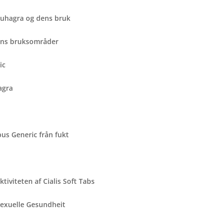
Suhagra og dens bruk
dens bruksområder
ic
agra
us Generic från fukt
iviteten af ​​Cialis Soft Tabs
sexuelle Gesundheit