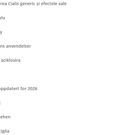
rea Cialis generic și efectele sale
blu
by
ens anvendelser
 aciklovira
oppdatert for 2026
c
tehen
iglia