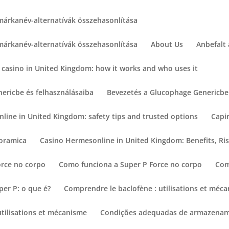
márkanév-alternatívák összehasonlítása
márkanév-alternatívák összehasonlítása
About Us
Anbefalt
 casino in United Kingdom: how it works and who uses it
ericbe és felhasználásaiba
Bevezetés a Glucophage Genericbe 
nline in United Kingdom: safety tips and trusted options
Capi
noramica
Casino Hermesonline in United Kingdom: Benefits, Ris
orce no corpo
Como funciona a Super P Force no corpo
Com
er P: o que é?
Comprendre le baclofène : utilisations et méc
utilisations et mécanisme
Condições adequadas de armazename