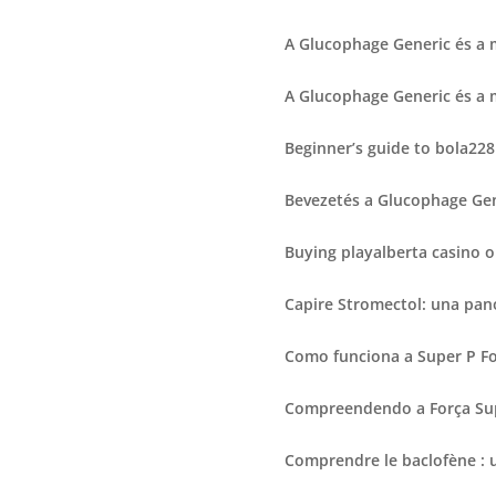
A Glucophage Generic és a 
A Glucophage Generic és a 
Beginner’s guide to bola228
Bevezetés a Glucophage Gen
Buying playalberta casino o
Capire Stromectol: una pa
Como funciona a Super P F
Compreendendo a Força Sup
Comprendre le baclofène : 