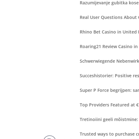
Razumijevanje gubitka kose:
Real User Questions About
Rhino Bet Casino in United
Roaring21 Review Casino in
Schwerwiegende Nebenwirku
Succeshistorier: Positive r
Super P Force begrijpen: sa
Top Providers Featured at 
Tretinoiini geeli mõistmine:
Trusted ways to purchase c