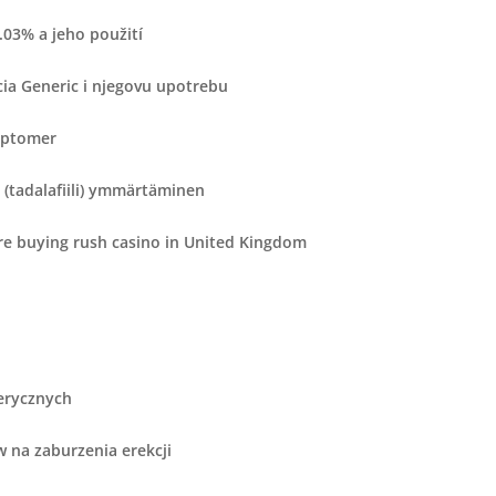
.03% a jeho použití
cia Generic i njegovu upotrebu
ymptomer
n (tadalafiili) ymmärtäminen
e buying rush casino in United Kingdom
erycznych
 na zaburzenia erekcji