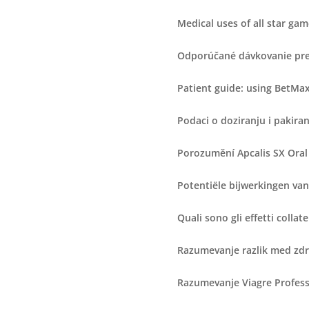
Medical uses of all star ga
Odporúčané dávkovanie pre 
Patient guide: using BetMa
Podaci o doziranju i pakiran
Porozumění Apcalis SX Oral 
Potentiële bijwerkingen van
Quali sono gli effetti colla
Razumevanje razlik med zdr
Razumevanje Viagre Professi