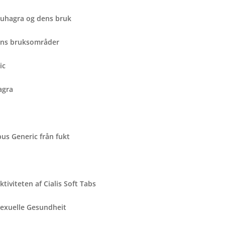
Suhagra og dens bruk
dens bruksområder
ic
agra
us Generic från fukt
iviteten af ​​Cialis Soft Tabs
sexuelle Gesundheit