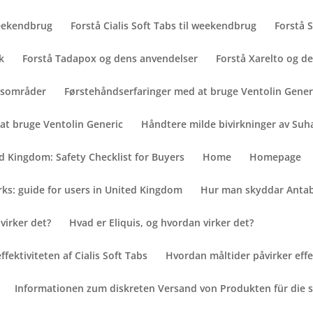
 weekendbrug
Forstå Cialis Soft Tabs til weekendbrug
Forstå 
k
Forstå Tadapox og dens anvendelser
Forstå Xarelto og 
uksområder
Førstehåndserfaringer med at bruge Ventolin Gener
at bruge Ventolin Generic
Håndtere milde bivirkninger av Suh
d Kingdom: Safety Checklist for Buyers
Home
Homepage
ks: guide for users in United Kingdom
Hur man skyddar Antab
virker det?
Hvad er Eliquis, og hvordan virker det?
ektiviteten af ​​Cialis Soft Tabs
Hvordan måltider påvirker effekt
Informationen zum diskreten Versand von Produkten für die 