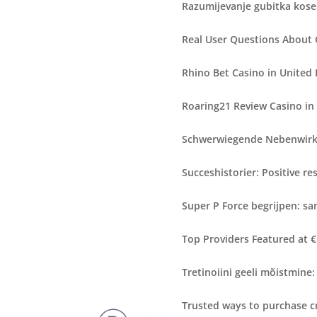
Razumijevanje gubitka kose:
Real User Questions About
Rhino Bet Casino in United
Roaring21 Review Casino in
Schwerwiegende Nebenwirku
Succeshistorier: Positive r
Super P Force begrijpen: sa
Top Providers Featured at 
Tretinoiini geeli mõistmine:
Trusted ways to purchase c