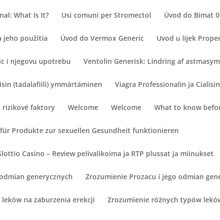
al: What Is It?
Usi comuni per Stromectol
Úvod do Bimat 0
 jeho použitia
Úvod do Vermox Generic
Uvod u lijek Prope
ic i njegovu upotrebu
Ventolin Generisk: Lindring af astmas
lisin (tadalafiili) ymmärtäminen
Viagra Professionalin ja Cialisi
a rizikové faktory
Welcome
Welcome
What to know befor
für Produkte zur sexuellen Gesundheit funktionieren
lottio Casino – Review pelivalikoima ja RTP plussat ja miinukset
o odmian generycznych
Zrozumienie Prozacu i jego odmian gen
leków na zaburzenia erekcji
Zrozumienie różnych typów leków