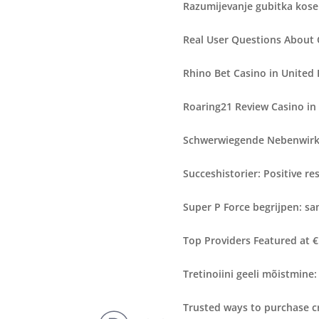
Razumijevanje gubitka kose:
Real User Questions About
Rhino Bet Casino in United
Roaring21 Review Casino in
Schwerwiegende Nebenwirku
Succeshistorier: Positive r
Super P Force begrijpen: sa
Top Providers Featured at 
Tretinoiini geeli mõistmine:
Trusted ways to purchase c