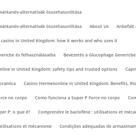
márkanév-alternatívák összehasonlítása
márkanév-alternatívák összehasonlítása
About Us
Anbefalt
 casino in United Kingdom: how it works and who uses it
ericbe és felhasználásaiba
Bevezetés a Glucophage Genericbe 
nline in United Kingdom: safety tips and trusted options
Capi
noramica
Casino Hermesonline in United Kingdom: Benefits, Ris
orce no corpo
Como funciona a Super P Force no corpo
Com
er P: o que é?
Comprendre le baclofène : utilisations et méc
utilisations et mécanisme
Condições adequadas de armazename