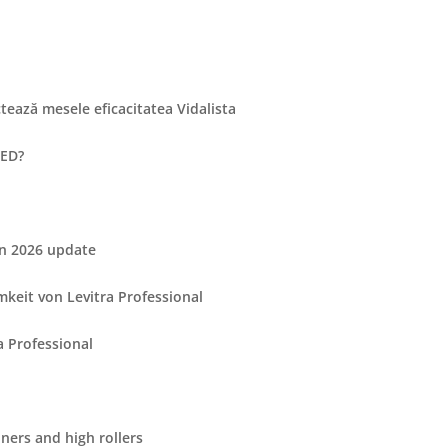
tează mesele eficacitatea Vidalista
 ED?
in 2026 update
keit von Levitra Professional
a Professional
ners and high rollers