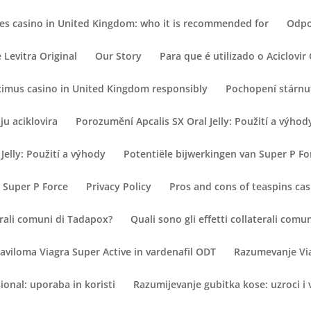
mes casino in United Kingdom: who it is recommended for
Odpo
Levitra Original
Our Story
Para que é utilizado o Aciclovi
ximus casino in United Kingdom responsibly
Pochopení stárnut
ju aciklovira
Porozumění Apcalis SX Oral Jelly: Použití a výhod
Jelly: Použití a výhody
Potentiële bijwerkingen van Super P Fo
 Super P Force
Privacy Policy
Pros and cons of teaspins cas
terali comuni di Tadapox?
Quali sono gli effetti collaterali com
aviloma Viagra Super Active in vardenafil ODT
Razumevanje Via
onal: uporaba in koristi
Razumijevanje gubitka kose: uzroci i 