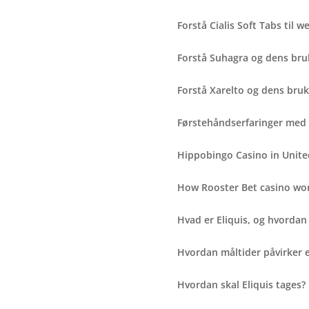
Forstå Cialis Soft Tabs til
Forstå Suhagra og dens bru
Forstå Xarelto og dens br
Førstehåndserfaringer med 
Hippobingo Casino in Unite
How Rooster Bet casino wor
Hvad er Eliquis, og hvordan 
Hvordan måltider påvirker eff
Hvordan skal Eliquis tages?