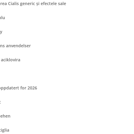
rea Cialis generic și efectele sale
blu
by
ens anvendelser
 aciklovira
oppdatert for 2026
c
tehen
iglia