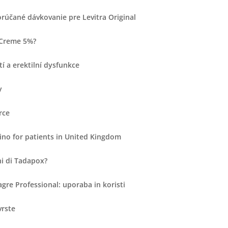
rúčané dávkovanie pre Levitra Original
r Creme 5%?
í a erektilní dysfunkce
y
rce
ino for patients in United Kingdom
uni di Tadapox?
gre Professional: uporaba in koristi
vrste