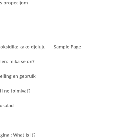
 s propecijom
oksidila: kako djeluju
Sample Page
en: mikä se on?
elling en gebruik
i ne toimivat?
tusalad
inal: What Is It?