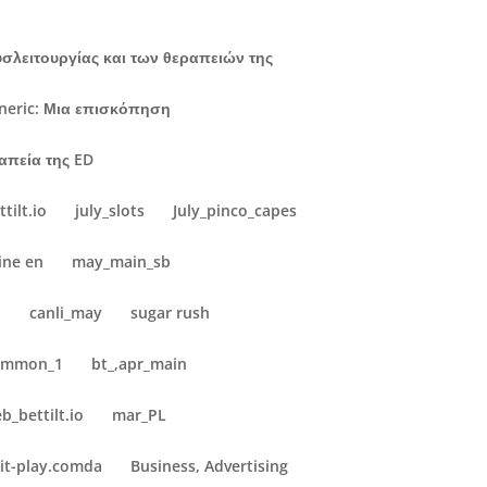
υσλειτουργίας και των θεραπειών της
eneric: Μια επισκόπηση
ραπεία της ED
tilt.io
july_slots
July_pinco_capes
ine en
may_main_sb
b
canli_may
sugar rush
common_1
bt_,apr_main
eb_bettilt.io
mar_PL
it-play.comda
Business, Advertising