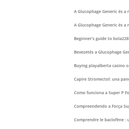
A Glucophage Generic és a 
A Glucophage Generic és a 
Beginner’s guide to bola228
Bevezetés a Glucophage Gen
Buying playalberta casino o
Capire Stromectol: una pa
Como funciona a Super P F
Compreendendo a Força Sup
Comprendre le baclofène : 