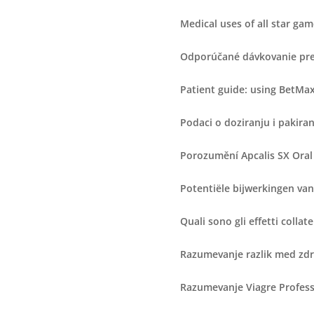
Medical uses of all star ga
Odporúčané dávkovanie pre 
Patient guide: using BetMa
Podaci o doziranju i pakiran
Porozumění Apcalis SX Oral 
Potentiële bijwerkingen van
Quali sono gli effetti colla
Razumevanje razlik med zdr
Razumevanje Viagre Professi