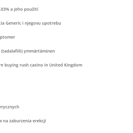
.03% a jeho použití
cia Generic i njegovu upotrebu
ymptomer
n (tadalafiili) ymmärtäminen
e buying rush casino in United Kingdom
erycznych
 na zaburzenia erekcji