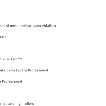
tează mesele eficacitatea Vidalista
 ED?
in 2026 update
keit von Levitra Professional
a Professional
ners and high rollers