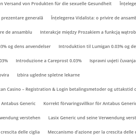
n Versand von Produkten für die sexuelle Gesundheit
Înțelege
O prezentare generală
Înțelegerea Vidalista: o privire de ansam
vire de ansamblu
Interakcje między Prozakiem a funkcją wątro
.03% og dens anvendelser
Introduktion til Lumigan 0.03% og d
.03%
Introduzione a Careprost 0.03%
Ispravni uvjeti čuvanja
ovira
Izbira ugledne spletne lekarne
an Casino – Registration & Login betalingsmetoder og uttakstid 
ör Antabus Generic
Korrekt förvaringsvillkor för Antabus Generi
erwendung verstehen
Lasix Generic und seine Verwendung vers
rescita delle ciglia
Meccanismo d’azione per la crescita delle c