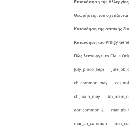
Επισκόπηση της Αλλεργίας 
Θεωρήσεις που σχετίζονται μ
Κατανόηση της στυτικής δυ
Κατανόηση του Priligy Gen
Πώς λειτουργεί το Cialis Or
July_pinco_Sepi
Jule_pb
ch_common_may
casino
ch_main_may
bh_main_
apr_common_2
mar_pb_
mar_ch_common
mar_c