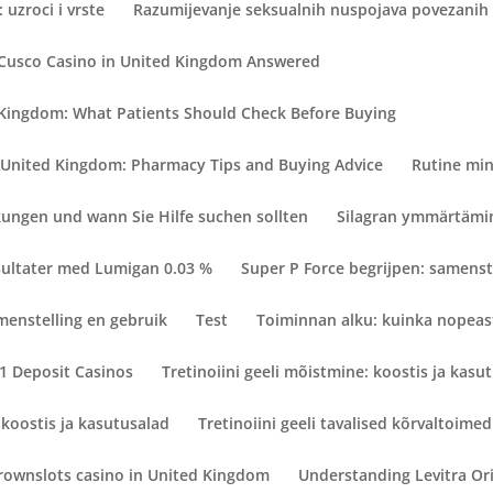
 uzroci i vrste
Razumijevanje seksualnih nuspojava povezanih
 Cusco Casino in United Kingdom Answered
 Kingdom: What Patients Should Check Before Buying
 United Kingdom: Pharmacy Tips and Buying Advice
Rutine min
ngen und wann Sie Hilfe suchen sollten
Silagran ymmärtämin
esultater med Lumigan 0.03 %
Super P Force begrijpen: samenst
menstelling en gebruik
Test
Toiminnan alku: kuinka nopeast
€1 Deposit Casinos
Tretinoiini geeli mõistmine: koostis ja kasu
 koostis ja kasutusalad
Tretinoiini geeli tavalised kõrvaltoimed
rownslots casino in United Kingdom
Understanding Levitra Orig