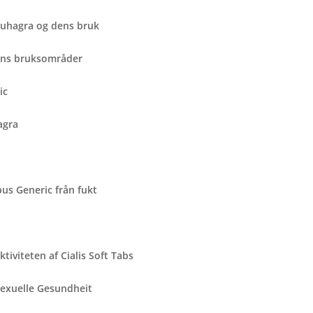
Suhagra og dens bruk
dens bruksområder
ic
agra
us Generic från fukt
iviteten af ​​Cialis Soft Tabs
sexuelle Gesundheit