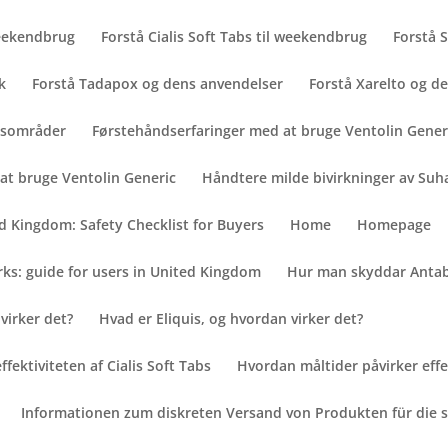
 weekendbrug
Forstå Cialis Soft Tabs til weekendbrug
Forstå 
k
Forstå Tadapox og dens anvendelser
Forstå Xarelto og 
uksområder
Førstehåndserfaringer med at bruge Ventolin Gener
at bruge Ventolin Generic
Håndtere milde bivirkninger av Suh
d Kingdom: Safety Checklist for Buyers
Home
Homepage
ks: guide for users in United Kingdom
Hur man skyddar Antab
virker det?
Hvad er Eliquis, og hvordan virker det?
ektiviteten af ​​Cialis Soft Tabs
Hvordan måltider påvirker effekt
Informationen zum diskreten Versand von Produkten für die 