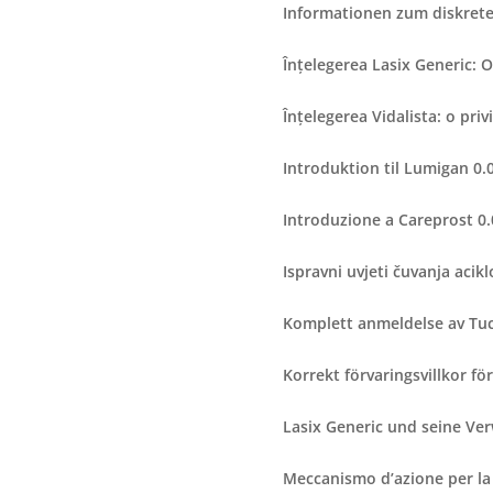
Informationen zum diskrete
Înțelegerea Lasix Generic: 
Înțelegerea Vidalista: o pri
Introduktion til Lumigan 0
Introduzione a Careprost 0
Ispravni uvjeti čuvanja acikl
Komplett anmeldelse av Tuc
Korrekt förvaringsvillkor f
Lasix Generic und seine V
Meccanismo d’azione per la c