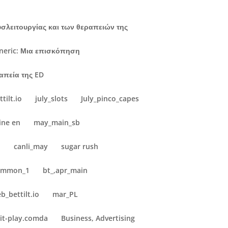
υσλειτουργίας και των θεραπειών της
eneric: Μια επισκόπηση
ραπεία της ED
tilt.io
july_slots
July_pinco_capes
ine en
may_main_sb
b
canli_may
sugar rush
common_1
bt_,apr_main
eb_bettilt.io
mar_PL
it-play.comda
Business, Advertising