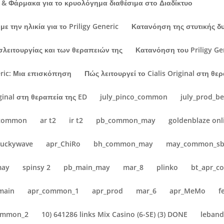
& Φάρμακα για το κρυολόγημα διαθέσιμα στο Διαδίκτυο
ε την ηλικία για το Priligy Generic
Κατανόηση της στυτικής δ
σλειτουργίας και των θεραπειών της
Κατανόηση του Priligy G
eric: Μια επισκόπηση
Πώς λειτουργεί το Cialis Original στη θε
iginal στη θεραπεία της ED
july_pinco_common
july_prod_bet
_common
ar t2
ir t2
pb_common_may
goldenblaze onl
luckywave
apr_ChiRo
bh_common_may
may_common_s
may
spinsy 2
pb_main_may
mar_8
plinko
bt_apr_
main
apr_common_1
apr_prod
mar_6
apr_MeMo
f
ommon_2
10) 641286 links Mix Casino (6-SE) (3) DONE
leband