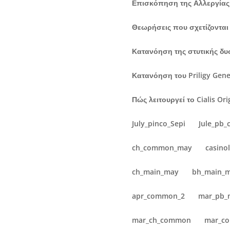
Επισκόπηση της Αλλεργίας 
Θεωρήσεις που σχετίζονται μ
Κατανόηση της στυτικής δυ
Κατανόηση του Priligy Gen
Πώς λειτουργεί το Cialis Or
July_pinco_Sepi
Jule_pb
ch_common_may
casino
ch_main_may
bh_main_
apr_common_2
mar_pb_
mar_ch_common
mar_c