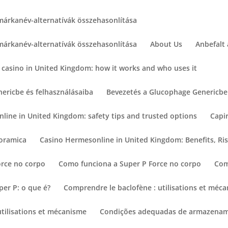
márkanév-alternatívák összehasonlítása
márkanév-alternatívák összehasonlítása
About Us
Anbefalt
 casino in United Kingdom: how it works and who uses it
ericbe és felhasználásaiba
Bevezetés a Glucophage Genericbe 
nline in United Kingdom: safety tips and trusted options
Capi
noramica
Casino Hermesonline in United Kingdom: Benefits, Ris
orce no corpo
Como funciona a Super P Force no corpo
Com
er P: o que é?
Comprendre le baclofène : utilisations et méc
utilisations et mécanisme
Condições adequadas de armazename