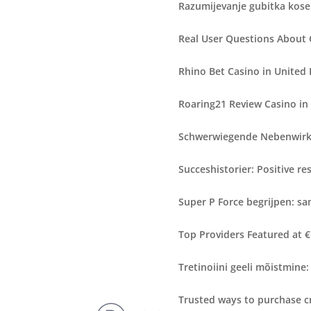
Razumijevanje gubitka kose:
Real User Questions About
Rhino Bet Casino in United
Roaring21 Review Casino in
Schwerwiegende Nebenwirku
Succeshistorier: Positive r
Super P Force begrijpen: sa
Top Providers Featured at 
Tretinoiini geeli mõistmine:
Trusted ways to purchase c