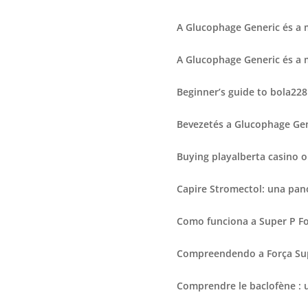
A Glucophage Generic és a 
A Glucophage Generic és a 
Beginner’s guide to bola228
Bevezetés a Glucophage Gen
Buying playalberta casino o
Capire Stromectol: una pa
Como funciona a Super P F
Compreendendo a Força Sup
Comprendre le baclofène : 