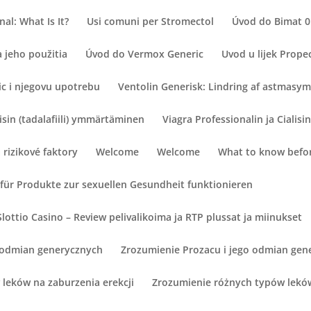
al: What Is It?
Usi comuni per Stromectol
Úvod do Bimat 0
 jeho použitia
Úvod do Vermox Generic
Uvod u lijek Prope
ic i njegovu upotrebu
Ventolin Generisk: Lindring af astmas
lisin (tadalafiili) ymmärtäminen
Viagra Professionalin ja Cialisi
a rizikové faktory
Welcome
Welcome
What to know befor
für Produkte zur sexuellen Gesundheit funktionieren
lottio Casino – Review pelivalikoima ja RTP plussat ja miinukset
o odmian generycznych
Zrozumienie Prozacu i jego odmian gen
leków na zaburzenia erekcji
Zrozumienie różnych typów leków