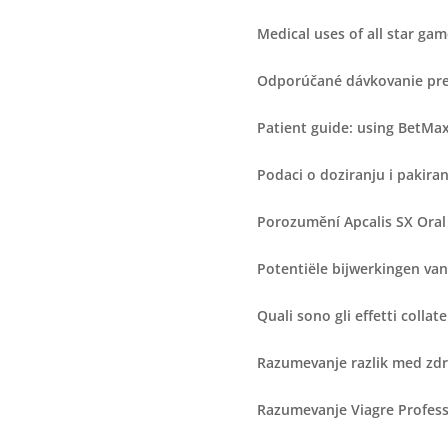
Medical uses of all star ga
Odporúčané dávkovanie pre 
Patient guide: using BetMa
Podaci o doziranju i pakiran
Porozumění Apcalis SX Oral 
Potentiële bijwerkingen van
Quali sono gli effetti colla
Razumevanje razlik med zdr
Razumevanje Viagre Professi