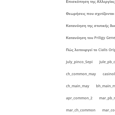
Επισκόπηση της Αλλεργίας 
Θεωρήσεις που σχετίζονται μ
Κατανόηση της στυτικής δυ
Κατανόηση του Priligy Gen
Πώς λειτουργεί το Cialis Or
July_pinco_Sepi
Jule_pb
ch_common_may
casino
ch_main_may
bh_main_
apr_common_2
mar_pb_
mar_ch_common
mar_c