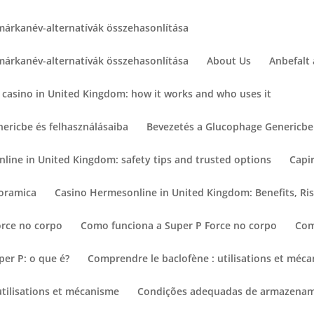
márkanév-alternatívák összehasonlítása
márkanév-alternatívák összehasonlítása
About Us
Anbefalt
 casino in United Kingdom: how it works and who uses it
ericbe és felhasználásaiba
Bevezetés a Glucophage Genericbe 
nline in United Kingdom: safety tips and trusted options
Capi
noramica
Casino Hermesonline in United Kingdom: Benefits, Ris
orce no corpo
Como funciona a Super P Force no corpo
Com
er P: o que é?
Comprendre le baclofène : utilisations et méc
utilisations et mécanisme
Condições adequadas de armazename