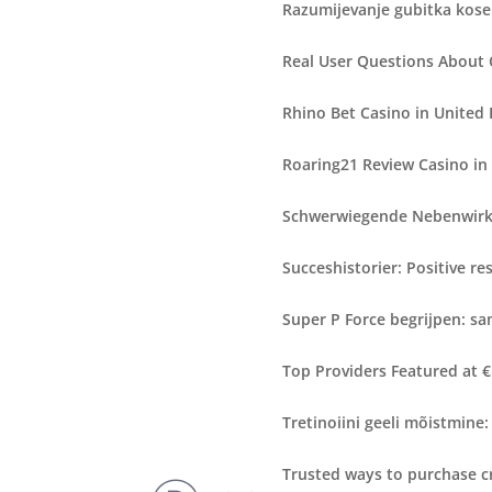
Razumijevanje gubitka kose:
Real User Questions About
Rhino Bet Casino in United
Roaring21 Review Casino in
Schwerwiegende Nebenwirku
Succeshistorier: Positive r
Super P Force begrijpen: sa
Top Providers Featured at 
Tretinoiini geeli mõistmine:
Trusted ways to purchase c