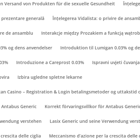
n Versand von Produkten für die sexuelle Gesundheit
Înțelege
O prezentare generală
Înțelegerea Vidalista: o privire de ansam
vire de ansamblu
Interakcje między Prozakiem a funkcją wątro
.03% og dens anvendelser
Introduktion til Lumigan 0.03% og d
.03%
Introduzione a Careprost 0.03%
Ispravni uvjeti čuvanja
ovira
Izbira ugledne spletne lekarne
an Casino – Registration & Login betalingsmetoder og uttakstid 
ör Antabus Generic
Korrekt förvaringsvillkor för Antabus Generi
erwendung verstehen
Lasix Generic und seine Verwendung vers
rescita delle ciglia
Meccanismo d’azione per la crescita delle c