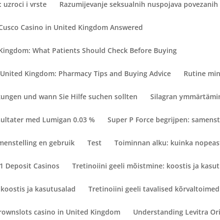
 uzroci i vrste
Razumijevanje seksualnih nuspojava povezanih
 Cusco Casino in United Kingdom Answered
 Kingdom: What Patients Should Check Before Buying
 United Kingdom: Pharmacy Tips and Buying Advice
Rutine min
ngen und wann Sie Hilfe suchen sollten
Silagran ymmärtämin
esultater med Lumigan 0.03 %
Super P Force begrijpen: samenst
menstelling en gebruik
Test
Toiminnan alku: kuinka nopeast
€1 Deposit Casinos
Tretinoiini geeli mõistmine: koostis ja kasu
 koostis ja kasutusalad
Tretinoiini geeli tavalised kõrvaltoimed
rownslots casino in United Kingdom
Understanding Levitra Orig