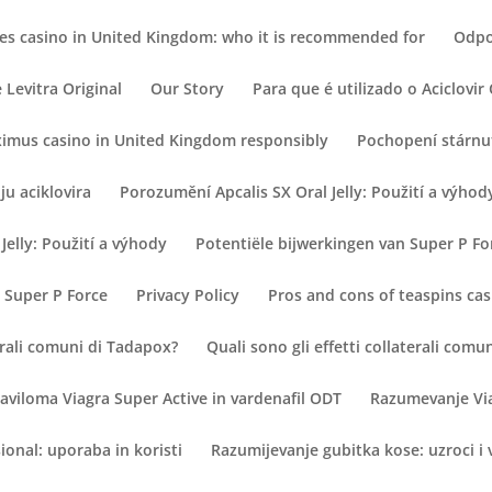
mes casino in United Kingdom: who it is recommended for
Odpo
Levitra Original
Our Story
Para que é utilizado o Aciclovi
ximus casino in United Kingdom responsibly
Pochopení stárnut
ju aciklovira
Porozumění Apcalis SX Oral Jelly: Použití a výhod
Jelly: Použití a výhody
Potentiële bijwerkingen van Super P Fo
 Super P Force
Privacy Policy
Pros and cons of teaspins cas
terali comuni di Tadapox?
Quali sono gli effetti collaterali com
aviloma Viagra Super Active in vardenafil ODT
Razumevanje Via
onal: uporaba in koristi
Razumijevanje gubitka kose: uzroci i 