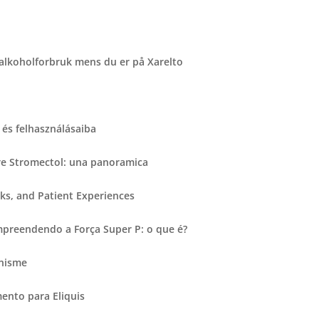
 alkoholforbruk mens du er på Xarelto
és felhasználásaiba
re Stromectol: una panoramica
ks, and Patient Experiences
preendendo a Força Super P: o que é?
anisme
nto para Eliquis