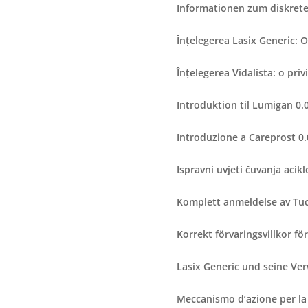
Informationen zum diskrete
Înțelegerea Lasix Generic: 
Înțelegerea Vidalista: o pri
Introduktion til Lumigan 0
Introduzione a Careprost 0
Ispravni uvjeti čuvanja acikl
Komplett anmeldelse av Tuc
Korrekt förvaringsvillkor f
Lasix Generic und seine V
Meccanismo d’azione per la c