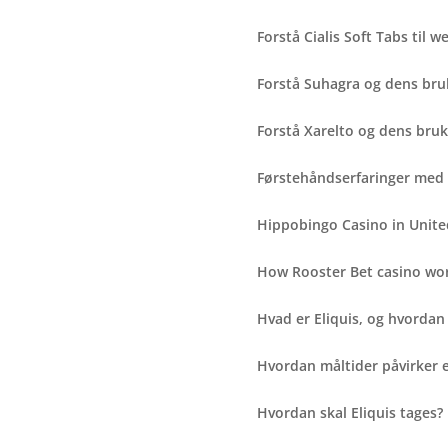
Forstå Cialis Soft Tabs til
Forstå Suhagra og dens bru
Forstå Xarelto og dens br
Førstehåndserfaringer med 
Hippobingo Casino in Unite
How Rooster Bet casino wor
Hvad er Eliquis, og hvordan 
Hvordan måltider påvirker eff
Hvordan skal Eliquis tages?