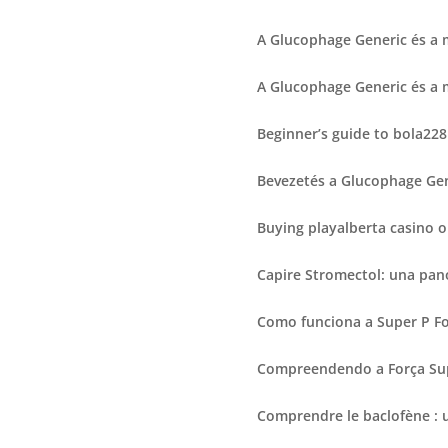
A Glucophage Generic és a 
A Glucophage Generic és a 
Beginner’s guide to bola228
Bevezetés a Glucophage Gen
Buying playalberta casino o
Capire Stromectol: una pa
Como funciona a Super P F
Compreendendo a Força Sup
Comprendre le baclofène : 