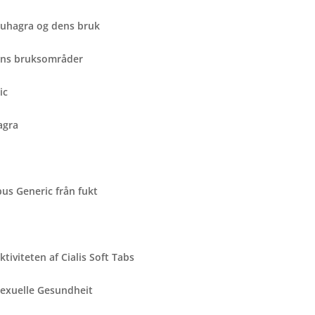
Suhagra og dens bruk
dens bruksområder
ic
agra
us Generic från fukt
iviteten af ​​Cialis Soft Tabs
sexuelle Gesundheit