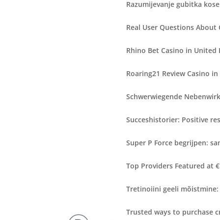
Razumijevanje gubitka kose:
Real User Questions About
Rhino Bet Casino in United
Roaring21 Review Casino in
Schwerwiegende Nebenwirku
Succeshistorier: Positive r
Super P Force begrijpen: sa
Top Providers Featured at 
Tretinoiini geeli mõistmine:
Trusted ways to purchase c