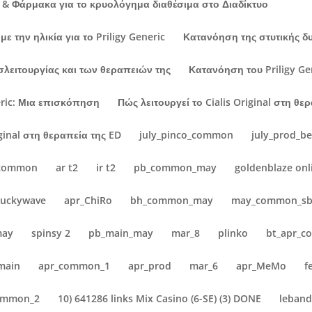
& Φάρμακα για το κρυολόγημα διαθέσιμα στο Διαδίκτυο
ε την ηλικία για το Priligy Generic
Κατανόηση της στυτικής δ
σλειτουργίας και των θεραπειών της
Κατανόηση του Priligy G
eric: Μια επισκόπηση
Πώς λειτουργεί το Cialis Original στη θε
iginal στη θεραπεία της ED
july_pinco_common
july_prod_bet
_common
ar t2
ir t2
pb_common_may
goldenblaze onl
luckywave
apr_ChiRo
bh_common_may
may_common_s
may
spinsy 2
pb_main_may
mar_8
plinko
bt_apr_
main
apr_common_1
apr_prod
mar_6
apr_MeMo
f
ommon_2
10) 641286 links Mix Casino (6-SE) (3) DONE
leband