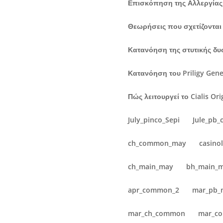
Επισκόπηση της Αλλεργίας 
Θεωρήσεις που σχετίζονται μ
Κατανόηση της στυτικής δυ
Κατανόηση του Priligy Gen
Πώς λειτουργεί το Cialis Or
July_pinco_Sepi
Jule_pb
ch_common_may
casino
ch_main_may
bh_main_
apr_common_2
mar_pb_
mar_ch_common
mar_c