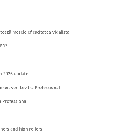
tează mesele eficacitatea Vidalista
 ED?
in 2026 update
keit von Levitra Professional
a Professional
ners and high rollers