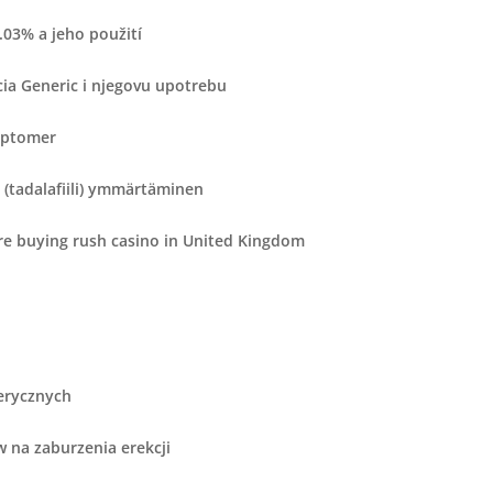
.03% a jeho použití
cia Generic i njegovu upotrebu
ymptomer
n (tadalafiili) ymmärtäminen
e buying rush casino in United Kingdom
erycznych
 na zaburzenia erekcji