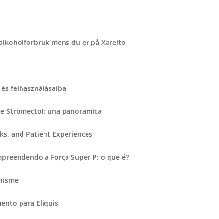
 alkoholforbruk mens du er på Xarelto
és felhasználásaiba
re Stromectol: una panoramica
ks, and Patient Experiences
preendendo a Força Super P: o que é?
anisme
nto para Eliquis