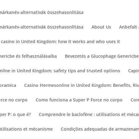
márkanév-alternatívák összehasonlítása
márkanév-alternatívák összehasonlítása
About Us
Anbefalt
 casino in United Kingdom: how it works and who uses it
ericbe és felhasználásaiba
Bevezetés a Glucophage Genericbe 
nline in United Kingdom: safety tips and trusted options
Capi
noramica
Casino Hermesonline in United Kingdom: Benefits, Ris
orce no corpo
Como funciona a Super P Force no corpo
Com
er P: o que é?
Comprendre le baclofène : utilisations et méc
utilisations et mécanisme
Condições adequadas de armazename