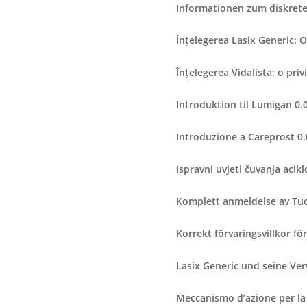
Informationen zum diskrete
Înțelegerea Lasix Generic: 
Înțelegerea Vidalista: o pri
Introduktion til Lumigan 0
Introduzione a Careprost 0
Ispravni uvjeti čuvanja acikl
Komplett anmeldelse av Tuc
Korrekt förvaringsvillkor f
Lasix Generic und seine V
Meccanismo d’azione per la c