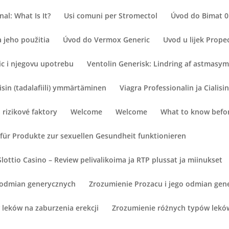
al: What Is It?
Usi comuni per Stromectol
Úvod do Bimat 0
 jeho použitia
Úvod do Vermox Generic
Uvod u lijek Prope
ic i njegovu upotrebu
Ventolin Generisk: Lindring af astmas
lisin (tadalafiili) ymmärtäminen
Viagra Professionalin ja Cialisi
a rizikové faktory
Welcome
Welcome
What to know befor
für Produkte zur sexuellen Gesundheit funktionieren
lottio Casino – Review pelivalikoima ja RTP plussat ja miinukset
o odmian generycznych
Zrozumienie Prozacu i jego odmian gen
leków na zaburzenia erekcji
Zrozumienie różnych typów leków