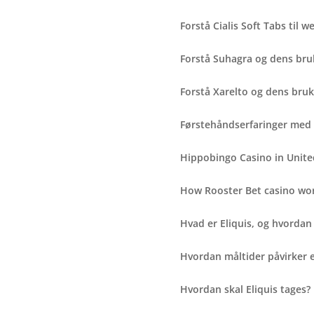
Forstå Cialis Soft Tabs til
Forstå Suhagra og dens bru
Forstå Xarelto og dens br
Førstehåndserfaringer med 
Hippobingo Casino in Unite
How Rooster Bet casino wor
Hvad er Eliquis, og hvordan 
Hvordan måltider påvirker eff
Hvordan skal Eliquis tages?