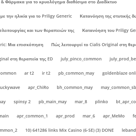
& Φάρμακα για το κρυολόγημα διαθέσιμα στο Διαδίκτυο
ε την ηλικία για το Priligy Generic
Κατανόηση της στυτικής δ
σλειτουργίας και των θεραπειών της
Κατανόηση του Priligy G
eric: Μια επισκόπηση
Πώς λειτουργεί το Cialis Original στη θε
iginal στη θεραπεία της ED
july_pinco_common
july_prod_bet
_common
ar t2
ir t2
pb_common_may
goldenblaze onl
luckywave
apr_ChiRo
bh_common_may
may_common_s
may
spinsy 2
pb_main_may
mar_8
plinko
bt_apr_
main
apr_common_1
apr_prod
mar_6
apr_MeMo
f
ommon_2
10) 641286 links Mix Casino (6-SE) (3) DONE
leband