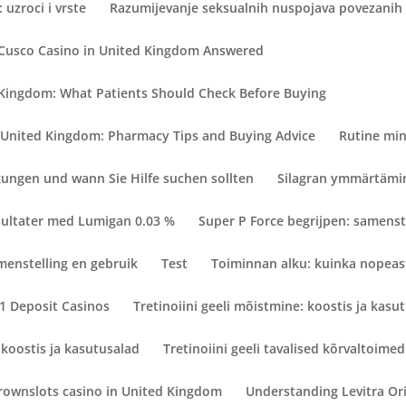
 uzroci i vrste
Razumijevanje seksualnih nuspojava povezanih
 Cusco Casino in United Kingdom Answered
 Kingdom: What Patients Should Check Before Buying
 United Kingdom: Pharmacy Tips and Buying Advice
Rutine min
ngen und wann Sie Hilfe suchen sollten
Silagran ymmärtämin
esultater med Lumigan 0.03 %
Super P Force begrijpen: samenst
menstelling en gebruik
Test
Toiminnan alku: kuinka nopeast
€1 Deposit Casinos
Tretinoiini geeli mõistmine: koostis ja kasu
 koostis ja kasutusalad
Tretinoiini geeli tavalised kõrvaltoimed
rownslots casino in United Kingdom
Understanding Levitra Orig