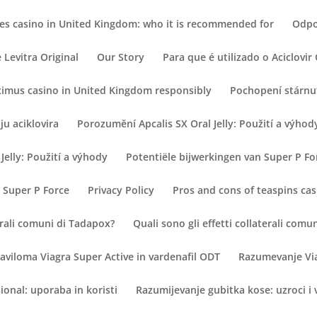
mes casino in United Kingdom: who it is recommended for
Odpo
Levitra Original
Our Story
Para que é utilizado o Aciclovi
ximus casino in United Kingdom responsibly
Pochopení stárnut
ju aciklovira
Porozumění Apcalis SX Oral Jelly: Použití a výhod
Jelly: Použití a výhody
Potentiële bijwerkingen van Super P Fo
 Super P Force
Privacy Policy
Pros and cons of teaspins cas
terali comuni di Tadapox?
Quali sono gli effetti collaterali com
aviloma Viagra Super Active in vardenafil ODT
Razumevanje Via
onal: uporaba in koristi
Razumijevanje gubitka kose: uzroci i 