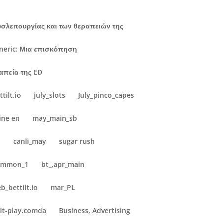
υσλειτουργίας και των θεραπειών της
eneric: Μια επισκόπηση
ραπεία της ED
tilt.io
july_slots
July_pinco_capes
ine en
may_main_sb
b
canli_may
sugar rush
common_1
bt_,apr_main
eb_bettilt.io
mar_PL
it-play.comda
Business, Advertising