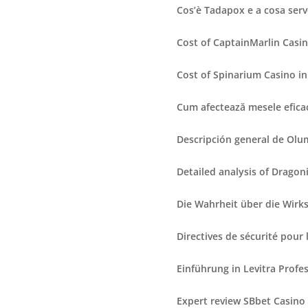
Cos’è Tadapox e a cosa serv
Cost of CaptainMarlin Casi
Cost of Spinarium Casino i
Cum afectează mesele eficac
Descripción general de Olum
Detailed analysis of Dragon
Die Wahrheit über die Wirks
Directives de sécurité pour 
Einführung in Levitra Profe
Expert review SBbet Casino 