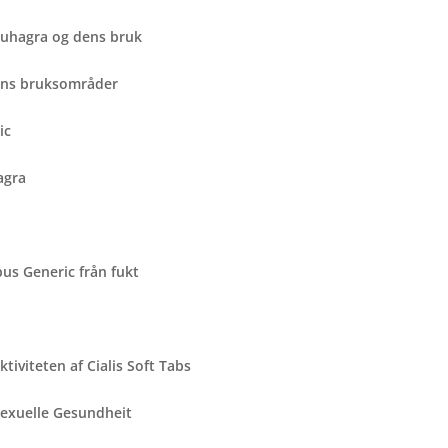
Suhagra og dens bruk
dens bruksområder
ic
agra
us Generic från fukt
iviteten af ​​Cialis Soft Tabs
sexuelle Gesundheit