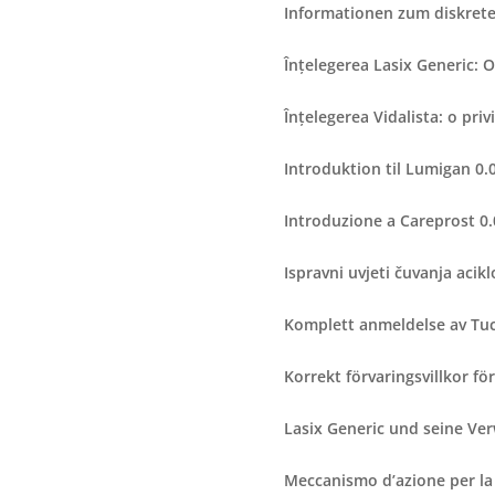
Informationen zum diskrete
Înțelegerea Lasix Generic: 
Înțelegerea Vidalista: o pri
Introduktion til Lumigan 0
Introduzione a Careprost 0
Ispravni uvjeti čuvanja acikl
Komplett anmeldelse av Tuc
Korrekt förvaringsvillkor f
Lasix Generic und seine V
Meccanismo d’azione per la c