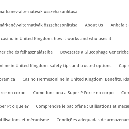
márkanév-alternatívák összehasonlítása
márkanév-alternatívák összehasonlítása
About Us
Anbefalt
 casino in United Kingdom: how it works and who uses it
ericbe és felhasználásaiba
Bevezetés a Glucophage Genericbe 
nline in United Kingdom: safety tips and trusted options
Capi
noramica
Casino Hermesonline in United Kingdom: Benefits, Ris
orce no corpo
Como funciona a Super P Force no corpo
Com
er P: o que é?
Comprendre le baclofène : utilisations et méc
utilisations et mécanisme
Condições adequadas de armazename