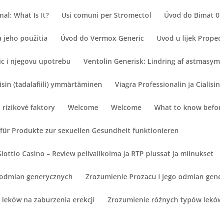
al: What Is It?
Usi comuni per Stromectol
Úvod do Bimat 0
 jeho použitia
Úvod do Vermox Generic
Uvod u lijek Prope
ic i njegovu upotrebu
Ventolin Generisk: Lindring af astmas
lisin (tadalafiili) ymmärtäminen
Viagra Professionalin ja Cialisi
a rizikové faktory
Welcome
Welcome
What to know befor
für Produkte zur sexuellen Gesundheit funktionieren
lottio Casino – Review pelivalikoima ja RTP plussat ja miinukset
o odmian generycznych
Zrozumienie Prozacu i jego odmian gen
leków na zaburzenia erekcji
Zrozumienie różnych typów leków