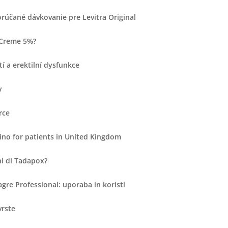
rúčané dávkovanie pre Levitra Original
r Creme 5%?
í a erektilní dysfunkce
y
rce
ino for patients in United Kingdom
uni di Tadapox?
gre Professional: uporaba in koristi
vrste