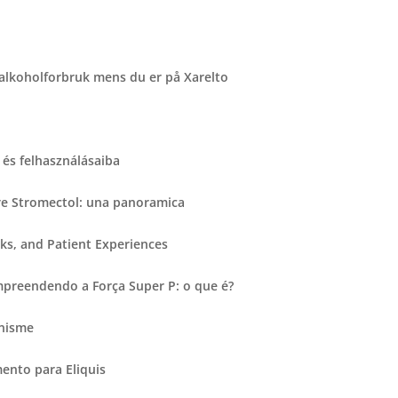
 alkoholforbruk mens du er på Xarelto
és felhasználásaiba
re Stromectol: una panoramica
ks, and Patient Experiences
preendendo a Força Super P: o que é?
anisme
nto para Eliquis