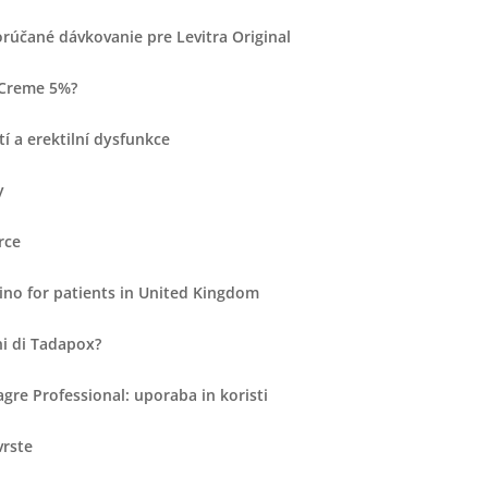
rúčané dávkovanie pre Levitra Original
r Creme 5%?
í a erektilní dysfunkce
y
rce
ino for patients in United Kingdom
uni di Tadapox?
gre Professional: uporaba in koristi
vrste