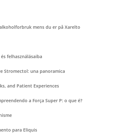
 alkoholforbruk mens du er på Xarelto
és felhasználásaiba
re Stromectol: una panoramica
ks, and Patient Experiences
preendendo a Força Super P: o que é?
anisme
nto para Eliquis