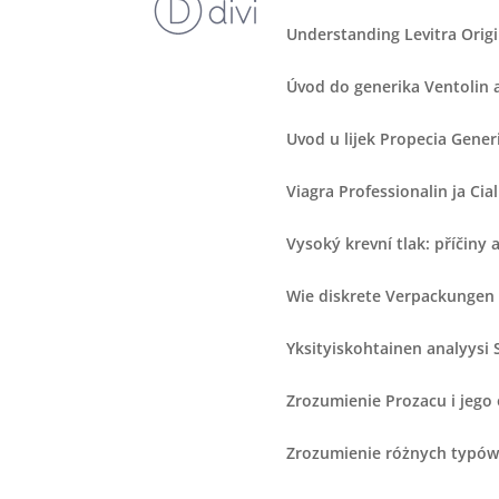
Understanding Levitra Origin
Úvod do generika Ventolin a
Uvod u lijek Propecia Gener
Viagra Professionalin ja Cia
Vysoký krevní tlak: příčiny 
Wie diskrete Verpackungen 
Yksityiskohtainen analyysi S
Zrozumienie Prozacu i jeg
Zrozumienie różnych typów 