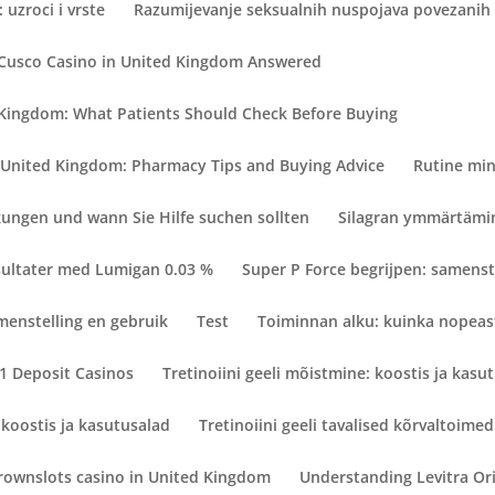
 uzroci i vrste
Razumijevanje seksualnih nuspojava povezanih
 Cusco Casino in United Kingdom Answered
 Kingdom: What Patients Should Check Before Buying
 United Kingdom: Pharmacy Tips and Buying Advice
Rutine min
ngen und wann Sie Hilfe suchen sollten
Silagran ymmärtämin
esultater med Lumigan 0.03 %
Super P Force begrijpen: samenst
menstelling en gebruik
Test
Toiminnan alku: kuinka nopeast
€1 Deposit Casinos
Tretinoiini geeli mõistmine: koostis ja kasu
 koostis ja kasutusalad
Tretinoiini geeli tavalised kõrvaltoimed
rownslots casino in United Kingdom
Understanding Levitra Orig