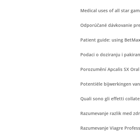
Medical uses of all star ga
Odporúčané dávkovanie pre 
Patient guide: using BetMa
Podaci o doziranju i pakiran
Porozumění Apcalis SX Oral 
Potentiële bijwerkingen van
Quali sono gli effetti colla
Razumevanje razlik med zdr
Razumevanje Viagre Professi