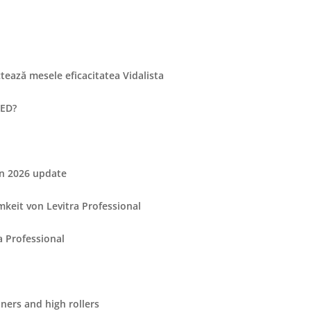
tează mesele eficacitatea Vidalista
 ED?
in 2026 update
keit von Levitra Professional
a Professional
ners and high rollers