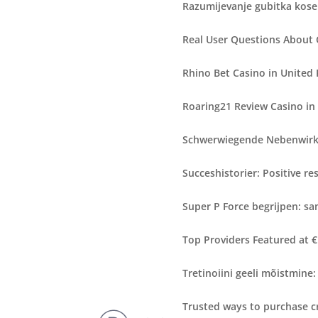
Razumijevanje gubitka kose:
Real User Questions About
Rhino Bet Casino in United
Roaring21 Review Casino in
Schwerwiegende Nebenwirku
Succeshistorier: Positive r
Super P Force begrijpen: sa
Top Providers Featured at 
Tretinoiini geeli mõistmine:
Trusted ways to purchase c