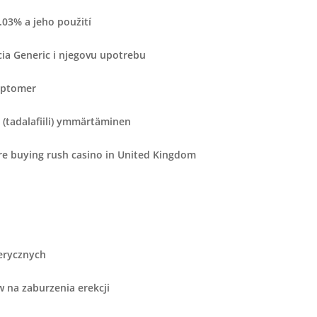
.03% a jeho použití
cia Generic i njegovu upotrebu
ymptomer
n (tadalafiili) ymmärtäminen
e buying rush casino in United Kingdom
erycznych
 na zaburzenia erekcji