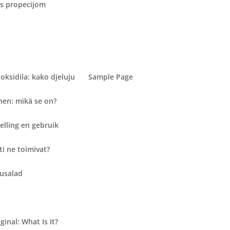
 s propecijom
oksidila: kako djeluju
Sample Page
en: mikä se on?
elling en gebruik
i ne toimivat?
tusalad
inal: What Is It?