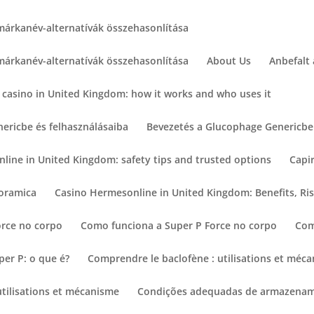
márkanév-alternatívák összehasonlítása
márkanév-alternatívák összehasonlítása
About Us
Anbefalt
 casino in United Kingdom: how it works and who uses it
ericbe és felhasználásaiba
Bevezetés a Glucophage Genericbe 
nline in United Kingdom: safety tips and trusted options
Capi
noramica
Casino Hermesonline in United Kingdom: Benefits, Ris
orce no corpo
Como funciona a Super P Force no corpo
Com
er P: o que é?
Comprendre le baclofène : utilisations et méc
utilisations et mécanisme
Condições adequadas de armazename