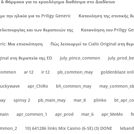
& Φάρμακα για το κρυολόγημα διαθέσιμα στο Διαδίκτυο
ε την ηλικία για το Priligy Generic
Κατανόηση της στυτικής δ
σλειτουργίας και των θεραπειών της
Κατανόηση του Priligy G
eric: Μια επισκόπηση
Πώς λειτουργεί το Cialis Original στη θε
iginal στη θεραπεία της ED
july_pinco_common
july_prod_bet
_common
ar t2
ir t2
pb_common_may
goldenblaze onl
luckywave
apr_ChiRo
bh_common_may
may_common_s
may
spinsy 2
pb_main_may
mar_8
plinko
bt_apr_
main
apr_common_1
apr_prod
mar_6
apr_MeMo
f
ommon_2
10) 641286 links Mix Casino (6-SE) (3) DONE
leband