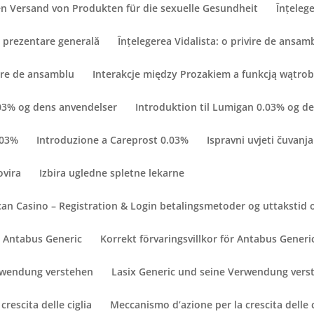
n Versand von Produkten für die sexuelle Gesundheit
Înțelege
O prezentare generală
Înțelegerea Vidalista: o privire de ansam
vire de ansamblu
Interakcje między Prozakiem a funkcją wątro
.03% og dens anvendelser
Introduktion til Lumigan 0.03% og d
.03%
Introduzione a Careprost 0.03%
Ispravni uvjeti čuvanja
ovira
Izbira ugledne spletne lekarne
an Casino – Registration & Login betalingsmetoder og uttakstid 
ör Antabus Generic
Korrekt förvaringsvillkor för Antabus Generi
erwendung verstehen
Lasix Generic und seine Verwendung vers
rescita delle ciglia
Meccanismo d’azione per la crescita delle c