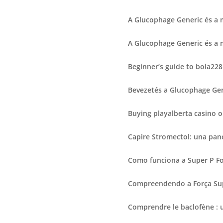
A Glucophage Generic és a 
A Glucophage Generic és a 
Beginner’s guide to bola228
Bevezetés a Glucophage Gen
Buying playalberta casino o
Capire Stromectol: una pa
Como funciona a Super P F
Compreendendo a Força Sup
Comprendre le baclofène : 