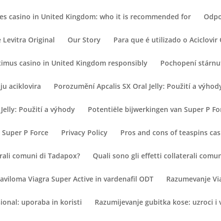
mes casino in United Kingdom: who it is recommended for
Odpo
Levitra Original
Our Story
Para que é utilizado o Aciclovi
ximus casino in United Kingdom responsibly
Pochopení stárnut
ju aciklovira
Porozumění Apcalis SX Oral Jelly: Použití a výhod
Jelly: Použití a výhody
Potentiële bijwerkingen van Super P Fo
 Super P Force
Privacy Policy
Pros and cons of teaspins cas
terali comuni di Tadapox?
Quali sono gli effetti collaterali com
aviloma Viagra Super Active in vardenafil ODT
Razumevanje Via
onal: uporaba in koristi
Razumijevanje gubitka kose: uzroci i 