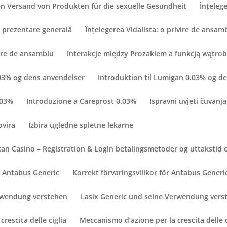
n Versand von Produkten für die sexuelle Gesundheit
Înțelege
O prezentare generală
Înțelegerea Vidalista: o privire de ansam
vire de ansamblu
Interakcje między Prozakiem a funkcją wątro
.03% og dens anvendelser
Introduktion til Lumigan 0.03% og d
.03%
Introduzione a Careprost 0.03%
Ispravni uvjeti čuvanja
ovira
Izbira ugledne spletne lekarne
an Casino – Registration & Login betalingsmetoder og uttakstid 
ör Antabus Generic
Korrekt förvaringsvillkor för Antabus Generi
erwendung verstehen
Lasix Generic und seine Verwendung vers
rescita delle ciglia
Meccanismo d’azione per la crescita delle c