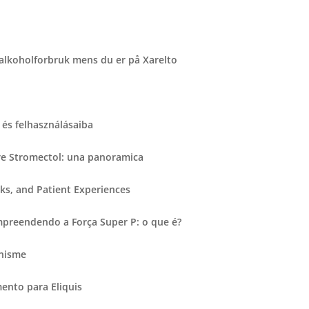
 alkoholforbruk mens du er på Xarelto
és felhasználásaiba
re Stromectol: una panoramica
ks, and Patient Experiences
preendendo a Força Super P: o que é?
anisme
nto para Eliquis