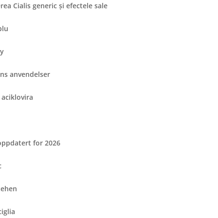
rea Cialis generic și efectele sale
blu
by
ens anvendelser
 aciklovira
oppdatert for 2026
c
tehen
iglia