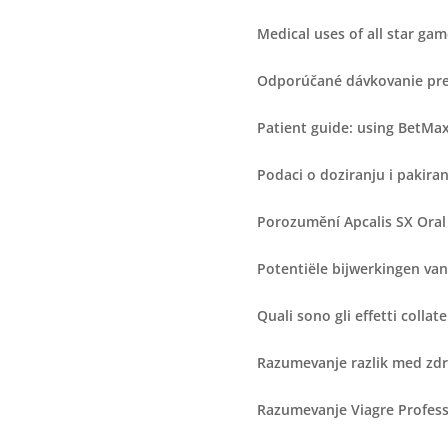
Medical uses of all star ga
Odporúčané dávkovanie pre 
Patient guide: using BetMa
Podaci o doziranju i pakiran
Porozumění Apcalis SX Oral 
Potentiële bijwerkingen van
Quali sono gli effetti colla
Razumevanje razlik med zdr
Razumevanje Viagre Professi