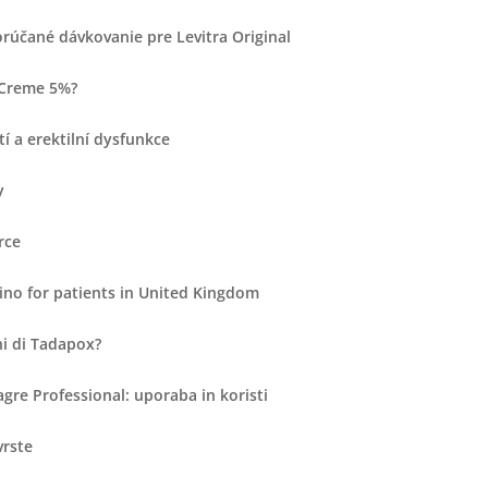
rúčané dávkovanie pre Levitra Original
r Creme 5%?
í a erektilní dysfunkce
y
rce
ino for patients in United Kingdom
uni di Tadapox?
gre Professional: uporaba in koristi
vrste