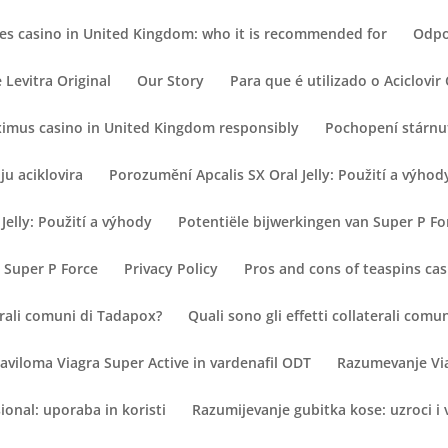
mes casino in United Kingdom: who it is recommended for
Odpo
Levitra Original
Our Story
Para que é utilizado o Aciclovi
ximus casino in United Kingdom responsibly
Pochopení stárnut
ju aciklovira
Porozumění Apcalis SX Oral Jelly: Použití a výhod
Jelly: Použití a výhody
Potentiële bijwerkingen van Super P Fo
 Super P Force
Privacy Policy
Pros and cons of teaspins cas
terali comuni di Tadapox?
Quali sono gli effetti collaterali com
aviloma Viagra Super Active in vardenafil ODT
Razumevanje Via
onal: uporaba in koristi
Razumijevanje gubitka kose: uzroci i 