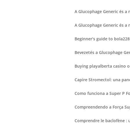
A Glucophage Generic és a 
A Glucophage Generic és a 
Beginner’s guide to bola228
Bevezetés a Glucophage Gen
Buying playalberta casino o
Capire Stromectol: una pa
Como funciona a Super P F
Compreendendo a Força Sup
Comprendre le baclofène : 