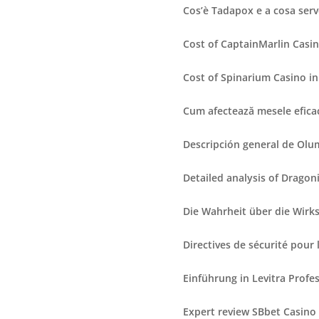
Cos’è Tadapox e a cosa serv
Cost of CaptainMarlin Casi
Cost of Spinarium Casino i
Cum afectează mesele eficac
Descripción general de Olum
Detailed analysis of Dragon
Die Wahrheit über die Wirks
Directives de sécurité pour 
Einführung in Levitra Profe
Expert review SBbet Casino 