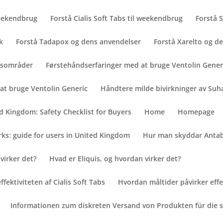
 weekendbrug
Forstå Cialis Soft Tabs til weekendbrug
Forstå 
k
Forstå Tadapox og dens anvendelser
Forstå Xarelto og 
uksområder
Førstehåndserfaringer med at bruge Ventolin Gener
at bruge Ventolin Generic
Håndtere milde bivirkninger av Suh
d Kingdom: Safety Checklist for Buyers
Home
Homepage
ks: guide for users in United Kingdom
Hur man skyddar Antab
virker det?
Hvad er Eliquis, og hvordan virker det?
ektiviteten af ​​Cialis Soft Tabs
Hvordan måltider påvirker effekt
Informationen zum diskreten Versand von Produkten für die 