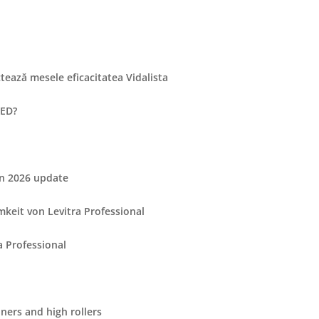
tează mesele eficacitatea Vidalista
 ED?
in 2026 update
keit von Levitra Professional
a Professional
ners and high rollers