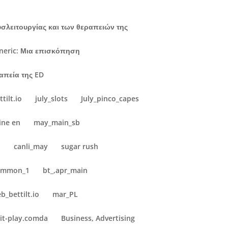
υσλειτουργίας και των θεραπειών της
eneric: Μια επισκόπηση
ραπεία της ED
tilt.io
july_slots
July_pinco_capes
ine en
may_main_sb
b
canli_may
sugar rush
common_1
bt_,apr_main
eb_bettilt.io
mar_PL
it-play.comda
Business, Advertising