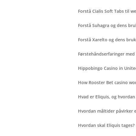
Forstå Cialis Soft Tabs til
Forstå Suhagra og dens bru
Forstå Xarelto og dens br
Førstehåndserfaringer med 
Hippobingo Casino in Unite
How Rooster Bet casino wor
Hvad er Eliquis, og hvordan 
Hvordan måltider påvirker eff
Hvordan skal Eliquis tages?