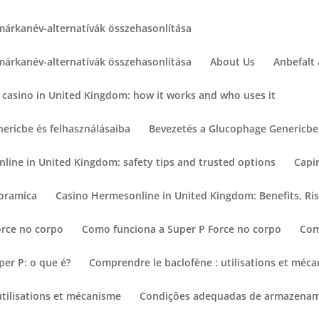
márkanév-alternatívák összehasonlítása
márkanév-alternatívák összehasonlítása
About Us
Anbefalt
 casino in United Kingdom: how it works and who uses it
ericbe és felhasználásaiba
Bevezetés a Glucophage Genericbe 
nline in United Kingdom: safety tips and trusted options
Capi
noramica
Casino Hermesonline in United Kingdom: Benefits, Ris
orce no corpo
Como funciona a Super P Force no corpo
Com
er P: o que é?
Comprendre le baclofène : utilisations et méc
utilisations et mécanisme
Condições adequadas de armazename