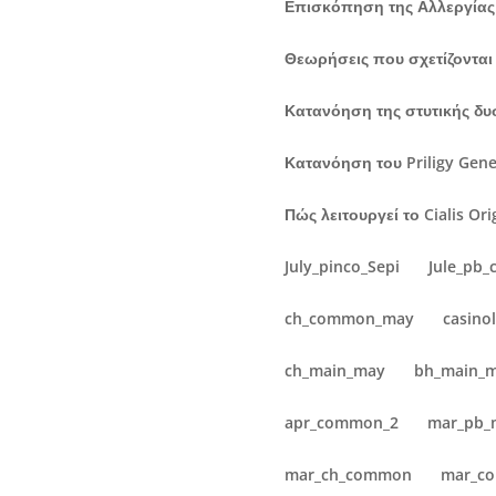
Επισκόπηση της Αλλεργίας 
Θεωρήσεις που σχετίζονται μ
Κατανόηση της στυτικής δυ
Κατανόηση του Priligy Gen
Πώς λειτουργεί το Cialis Or
July_pinco_Sepi
Jule_pb
ch_common_may
casino
ch_main_may
bh_main_
apr_common_2
mar_pb_
mar_ch_common
mar_c