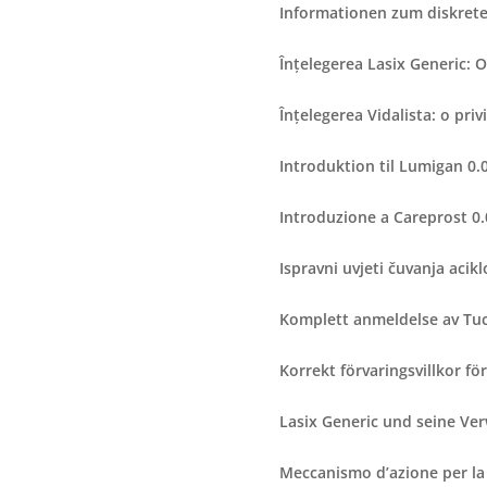
Informationen zum diskrete
Înțelegerea Lasix Generic: 
Înțelegerea Vidalista: o pri
Introduktion til Lumigan 0
Introduzione a Careprost 0
Ispravni uvjeti čuvanja acikl
Komplett anmeldelse av Tuc
Korrekt förvaringsvillkor f
Lasix Generic und seine V
Meccanismo d’azione per la c