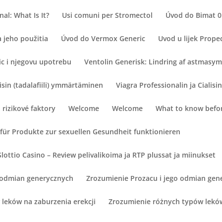
al: What Is It?
Usi comuni per Stromectol
Úvod do Bimat 0
 jeho použitia
Úvod do Vermox Generic
Uvod u lijek Prope
ic i njegovu upotrebu
Ventolin Generisk: Lindring af astmas
lisin (tadalafiili) ymmärtäminen
Viagra Professionalin ja Cialisi
a rizikové faktory
Welcome
Welcome
What to know befor
für Produkte zur sexuellen Gesundheit funktionieren
lottio Casino – Review pelivalikoima ja RTP plussat ja miinukset
o odmian generycznych
Zrozumienie Prozacu i jego odmian gen
leków na zaburzenia erekcji
Zrozumienie różnych typów leków