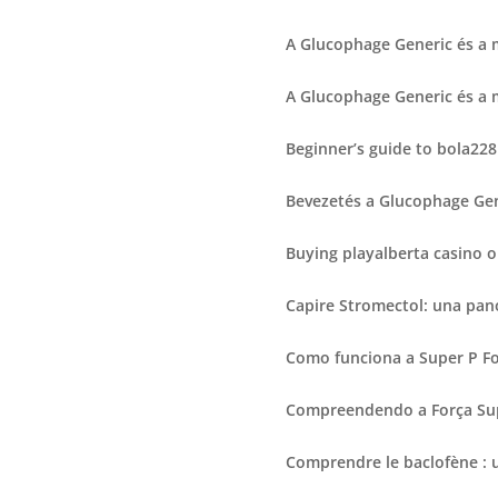
A Glucophage Generic és a 
A Glucophage Generic és a 
Beginner’s guide to bola228
Bevezetés a Glucophage Gen
Buying playalberta casino o
Capire Stromectol: una pa
Como funciona a Super P F
Compreendendo a Força Sup
Comprendre le baclofène : 