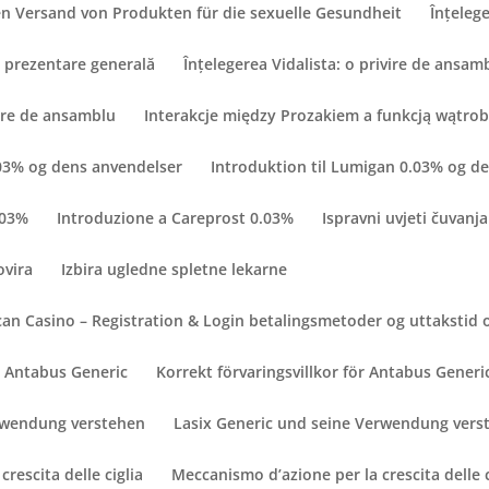
n Versand von Produkten für die sexuelle Gesundheit
Înțelege
O prezentare generală
Înțelegerea Vidalista: o privire de ansam
vire de ansamblu
Interakcje między Prozakiem a funkcją wątro
.03% og dens anvendelser
Introduktion til Lumigan 0.03% og d
.03%
Introduzione a Careprost 0.03%
Ispravni uvjeti čuvanja
ovira
Izbira ugledne spletne lekarne
an Casino – Registration & Login betalingsmetoder og uttakstid 
ör Antabus Generic
Korrekt förvaringsvillkor för Antabus Generi
erwendung verstehen
Lasix Generic und seine Verwendung vers
rescita delle ciglia
Meccanismo d’azione per la crescita delle c