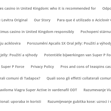
mes casino in United Kingdom: who it is recommended for
Odpo
Levitra Original
Our Story
Para que é utilizado o Aciclovi
ximus casino in United Kingdom responsibly
Pochopení stárnut
ju aciklovira
Porozumění Apcalis SX Oral Jelly: Použití a výhod
Jelly: Použití a výhody
Potentiële bijwerkingen van Super P Fo
 Super P Force
Privacy Policy
Pros and cons of teaspins cas
terali comuni di Tadapox?
Quali sono gli effetti collaterali com
aviloma Viagra Super Active in vardenafil ODT
Razumevanje Via
onal: uporaba in koristi
Razumijevanje gubitka kose: uzroci i 