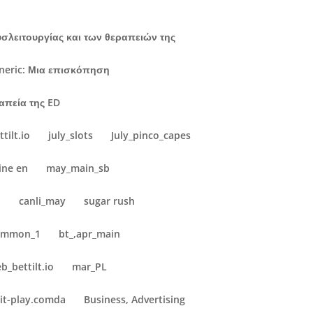
υσλειτουργίας και των θεραπειών της
eneric: Μια επισκόπηση
ραπεία της ED
tilt.io
july_slots
July_pinco_capes
ine en
may_main_sb
b
canli_may
sugar rush
common_1
bt_,apr_main
eb_bettilt.io
mar_PL
it-play.comda
Business, Advertising