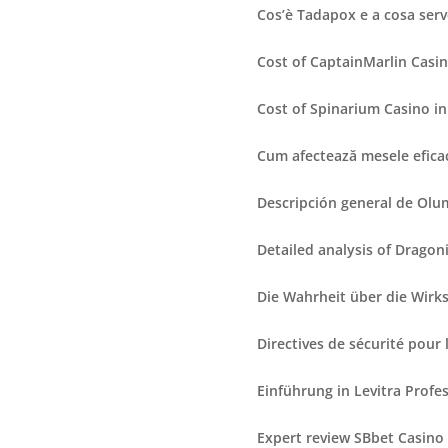
Cos’è Tadapox e a cosa serv
Cost of CaptainMarlin Casi
Cost of Spinarium Casino i
Cum afectează mesele eficac
Descripción general de Olum
Detailed analysis of Dragon
Die Wahrheit über die Wirks
Directives de sécurité pour 
Einführung in Levitra Profe
Expert review SBbet Casino 