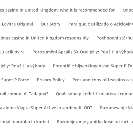
mes casino in United Kingdom: who it is recommended for
Odpo
Levitra Original
Our Story
Para que é utilizado o Aciclovi
ximus casino in United Kingdom responsibly
Pochopení stárnut
ju aciklovira
Porozumění Apcalis SX Oral Jelly: Použití a výhod
Jelly: Použití a výhody
Potentiële bijwerkingen van Super P Fo
 Super P Force
Privacy Policy
Pros and cons of teaspins cas
terali comuni di Tadapox?
Quali sono gli effetti collaterali com
aviloma Viagra Super Active in vardenafil ODT
Razumevanje Via
onal: uporaba in koristi
Razumijevanje gubitka kose: uzroci i 