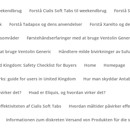
 weekendbrug
Forstå Cialis Soft Tabs til weekendbrug
Forstå 
k
Forstå Tadapox og dens anvendelser
Forstå Xarelto og 
uksområder
Førstehåndserfaringer med at bruge Ventolin Gener
at bruge Ventolin Generic
Håndtere milde bivirkninger av Suh
d Kingdom: Safety Checklist for Buyers
Home
Homepage
ks: guide for users in United Kingdom
Hur man skyddar Antab
virker det?
Hvad er Eliquis, og hvordan virker det?
ektiviteten af ​​Cialis Soft Tabs
Hvordan måltider påvirker effekt
Informationen zum diskreten Versand von Produkten für die 