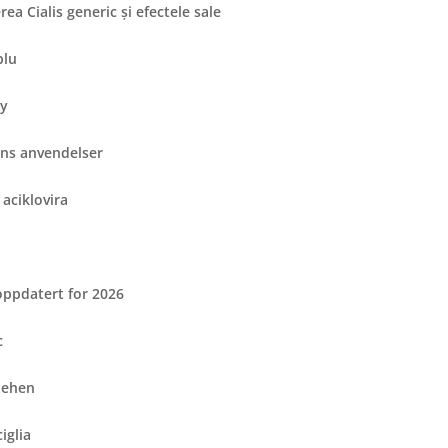
rea Cialis generic și efectele sale
blu
by
ens anvendelser
 aciklovira
oppdatert for 2026
c
tehen
iglia