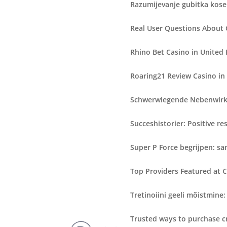
Razumijevanje gubitka kose:
Real User Questions About
Rhino Bet Casino in United
Roaring21 Review Casino in
Schwerwiegende Nebenwirku
Succeshistorier: Positive r
Super P Force begrijpen: sa
Top Providers Featured at 
Tretinoiini geeli mõistmine:
Trusted ways to purchase c