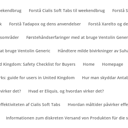
 weekendbrug
Forstå Cialis Soft Tabs til weekendbrug
Forstå 
k
Forstå Tadapox og dens anvendelser
Forstå Xarelto og 
uksområder
Førstehåndserfaringer med at bruge Ventolin Gener
at bruge Ventolin Generic
Håndtere milde bivirkninger av Suh
d Kingdom: Safety Checklist for Buyers
Home
Homepage
ks: guide for users in United Kingdom
Hur man skyddar Antab
virker det?
Hvad er Eliquis, og hvordan virker det?
ektiviteten af ​​Cialis Soft Tabs
Hvordan måltider påvirker effekt
Informationen zum diskreten Versand von Produkten für die 