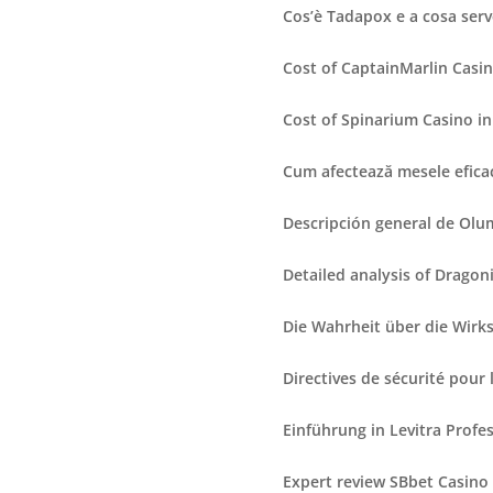
Cos’è Tadapox e a cosa serv
Cost of CaptainMarlin Casi
Cost of Spinarium Casino i
Cum afectează mesele eficac
Descripción general de Olum
Detailed analysis of Dragon
Die Wahrheit über die Wirks
Directives de sécurité pour 
Einführung in Levitra Profe
Expert review SBbet Casino 