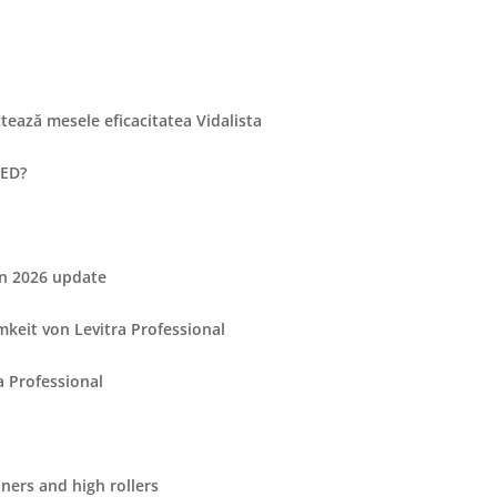
tează mesele eficacitatea Vidalista
 ED?
in 2026 update
keit von Levitra Professional
a Professional
ners and high rollers