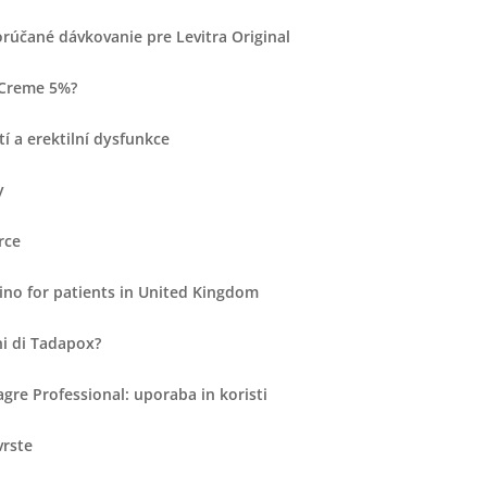
rúčané dávkovanie pre Levitra Original
r Creme 5%?
í a erektilní dysfunkce
y
rce
ino for patients in United Kingdom
uni di Tadapox?
gre Professional: uporaba in koristi
vrste