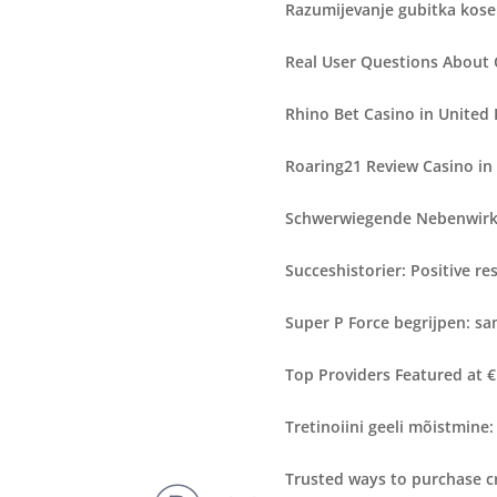
Razumijevanje gubitka kose:
Real User Questions About
Rhino Bet Casino in United
Roaring21 Review Casino in
Schwerwiegende Nebenwirku
Succeshistorier: Positive r
Super P Force begrijpen: sa
Top Providers Featured at 
Tretinoiini geeli mõistmine:
Trusted ways to purchase c