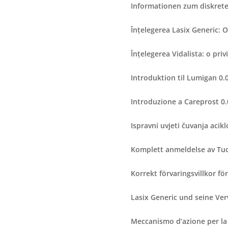
Informationen zum diskrete
Înțelegerea Lasix Generic: 
Înțelegerea Vidalista: o pri
Introduktion til Lumigan 0
Introduzione a Careprost 0
Ispravni uvjeti čuvanja acikl
Komplett anmeldelse av Tuc
Korrekt förvaringsvillkor f
Lasix Generic und seine V
Meccanismo d’azione per la c