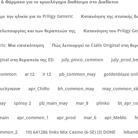
& Φάρμακα για το κρυολόγημα διαθέσιμα στο Διαδίκτυο
ε την ηλικία για το Priligy Generic
Κατανόηση της στυτικής δ
σλειτουργίας και των θεραπειών της
Κατανόηση του Priligy G
eric: Μια επισκόπηση
Πώς λειτουργεί το Cialis Original στη θε
iginal στη θεραπεία της ED
july_pinco_common
july_prod_bet
_common
ar t2
ir t2
pb_common_may
goldenblaze onl
luckywave
apr_ChiRo
bh_common_may
may_common_s
may
spinsy 2
pb_main_may
mar_8
plinko
bt_apr_
main
apr_common_1
apr_prod
mar_6
apr_MeMo
f
ommon_2
10) 641286 links Mix Casino (6-SE) (3) DONE
leband