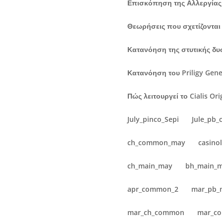
Επισκόπηση της Αλλεργίας 
Θεωρήσεις που σχετίζονται μ
Κατανόηση της στυτικής δυ
Κατανόηση του Priligy Gen
Πώς λειτουργεί το Cialis Or
July_pinco_Sepi
Jule_pb
ch_common_may
casino
ch_main_may
bh_main_
apr_common_2
mar_pb_
mar_ch_common
mar_c