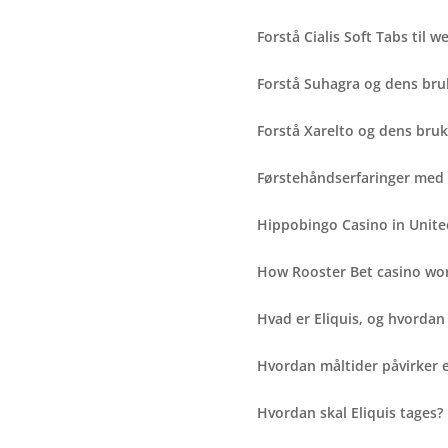
Forstå Cialis Soft Tabs til
Forstå Suhagra og dens bru
Forstå Xarelto og dens br
Førstehåndserfaringer med 
Hippobingo Casino in Unite
How Rooster Bet casino wor
Hvad er Eliquis, og hvordan 
Hvordan måltider påvirker eff
Hvordan skal Eliquis tages?