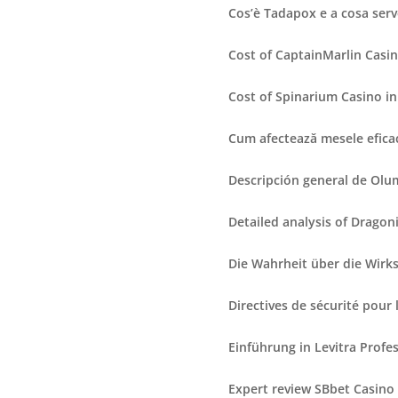
Cos’è Tadapox e a cosa serv
Cost of CaptainMarlin Casi
Cost of Spinarium Casino i
Cum afectează mesele eficac
Descripción general de Olum
Detailed analysis of Dragon
Die Wahrheit über die Wirks
Directives de sécurité pour 
Einführung in Levitra Profe
Expert review SBbet Casino 