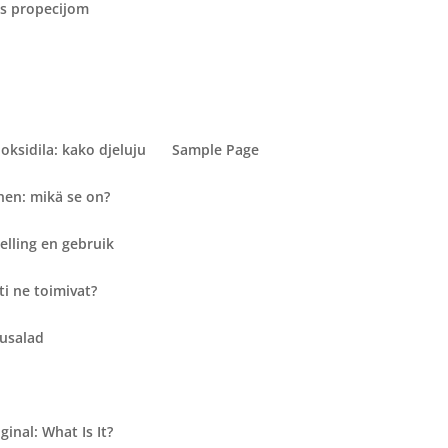
 s propecijom
oksidila: kako djeluju
Sample Page
en: mikä se on?
elling en gebruik
i ne toimivat?
tusalad
inal: What Is It?