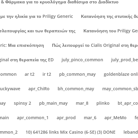
& Φάρμακα για το κρυολόγημα διαθέσιμα στο Διαδίκτυο
ε την ηλικία για το Priligy Generic
Κατανόηση της στυτικής δ
σλειτουργίας και των θεραπειών της
Κατανόηση του Priligy G
eric: Μια επισκόπηση
Πώς λειτουργεί το Cialis Original στη θε
iginal στη θεραπεία της ED
july_pinco_common
july_prod_bet
_common
ar t2
ir t2
pb_common_may
goldenblaze onl
luckywave
apr_ChiRo
bh_common_may
may_common_s
may
spinsy 2
pb_main_may
mar_8
plinko
bt_apr_
main
apr_common_1
apr_prod
mar_6
apr_MeMo
f
ommon_2
10) 641286 links Mix Casino (6-SE) (3) DONE
leband