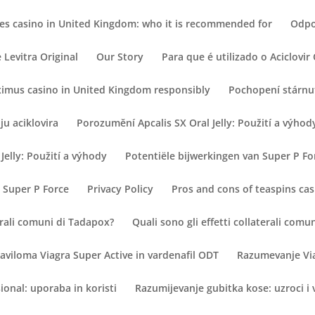
mes casino in United Kingdom: who it is recommended for
Odpo
Levitra Original
Our Story
Para que é utilizado o Aciclovi
ximus casino in United Kingdom responsibly
Pochopení stárnut
ju aciklovira
Porozumění Apcalis SX Oral Jelly: Použití a výhod
Jelly: Použití a výhody
Potentiële bijwerkingen van Super P Fo
 Super P Force
Privacy Policy
Pros and cons of teaspins cas
terali comuni di Tadapox?
Quali sono gli effetti collaterali com
aviloma Viagra Super Active in vardenafil ODT
Razumevanje Via
onal: uporaba in koristi
Razumijevanje gubitka kose: uzroci i 