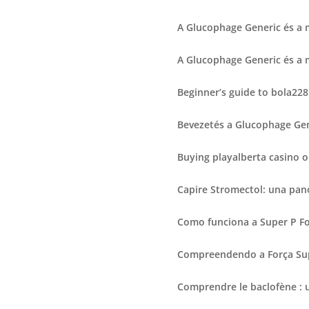
A Glucophage Generic és a 
A Glucophage Generic és a 
Beginner’s guide to bola228
Bevezetés a Glucophage Gen
Buying playalberta casino o
Capire Stromectol: una pa
Como funciona a Super P F
Compreendendo a Força Sup
Comprendre le baclofène : 