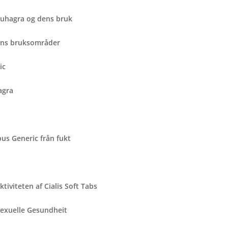
Suhagra og dens bruk
dens bruksområder
ic
agra
us Generic från fukt
iviteten af ​​Cialis Soft Tabs
sexuelle Gesundheit