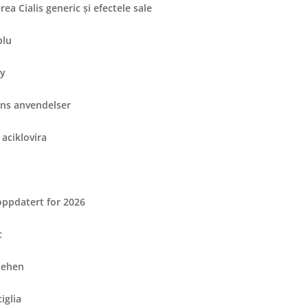
rea Cialis generic și efectele sale
blu
by
ens anvendelser
 aciklovira
oppdatert for 2026
c
tehen
iglia