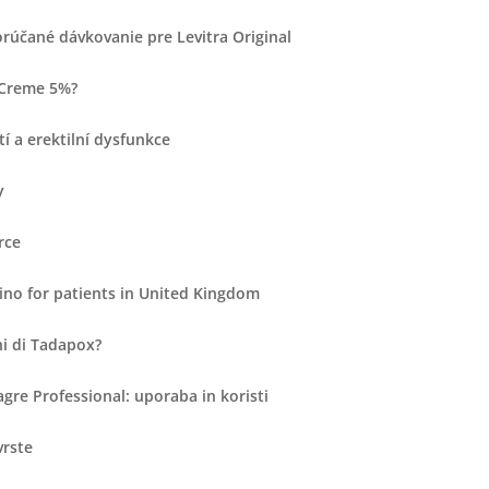
rúčané dávkovanie pre Levitra Original
r Creme 5%?
í a erektilní dysfunkce
y
rce
ino for patients in United Kingdom
uni di Tadapox?
gre Professional: uporaba in koristi
vrste