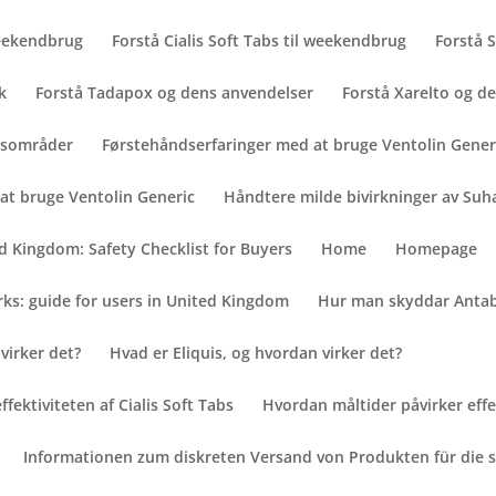
 weekendbrug
Forstå Cialis Soft Tabs til weekendbrug
Forstå 
k
Forstå Tadapox og dens anvendelser
Forstå Xarelto og 
uksområder
Førstehåndserfaringer med at bruge Ventolin Gener
at bruge Ventolin Generic
Håndtere milde bivirkninger av Suh
d Kingdom: Safety Checklist for Buyers
Home
Homepage
ks: guide for users in United Kingdom
Hur man skyddar Antab
virker det?
Hvad er Eliquis, og hvordan virker det?
ektiviteten af ​​Cialis Soft Tabs
Hvordan måltider påvirker effekt
Informationen zum diskreten Versand von Produkten für die 