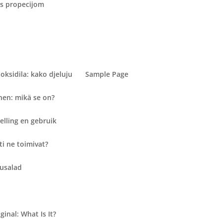
 s propecijom
oksidila: kako djeluju
Sample Page
en: mikä se on?
elling en gebruik
i ne toimivat?
tusalad
inal: What Is It?