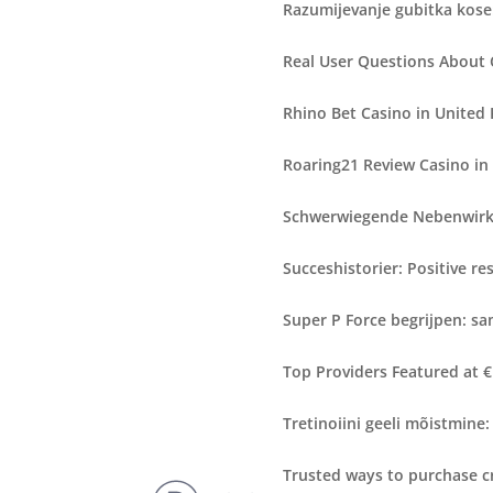
Razumijevanje gubitka kose:
Real User Questions About
Rhino Bet Casino in United
Roaring21 Review Casino in
Schwerwiegende Nebenwirku
Succeshistorier: Positive r
Super P Force begrijpen: sa
Top Providers Featured at 
Tretinoiini geeli mõistmine:
Trusted ways to purchase c