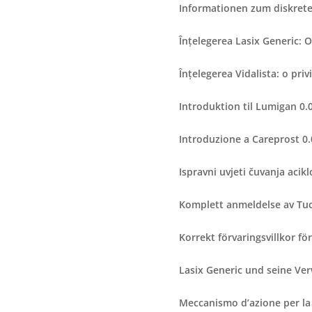
Informationen zum diskrete
Înțelegerea Lasix Generic: 
Înțelegerea Vidalista: o pri
Introduktion til Lumigan 0
Introduzione a Careprost 0
Ispravni uvjeti čuvanja acikl
Komplett anmeldelse av Tuc
Korrekt förvaringsvillkor f
Lasix Generic und seine V
Meccanismo d’azione per la c