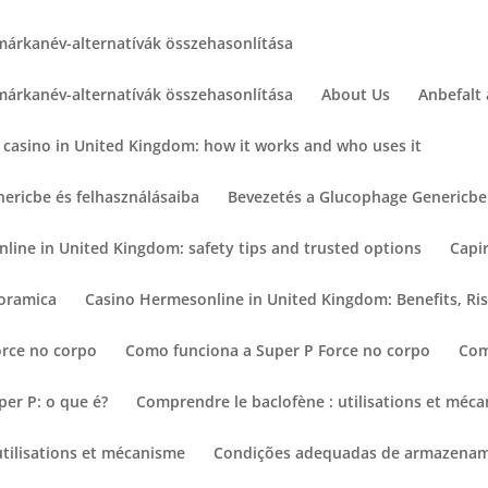
márkanév-alternatívák összehasonlítása
márkanév-alternatívák összehasonlítása
About Us
Anbefalt
 casino in United Kingdom: how it works and who uses it
ericbe és felhasználásaiba
Bevezetés a Glucophage Genericbe 
nline in United Kingdom: safety tips and trusted options
Capi
noramica
Casino Hermesonline in United Kingdom: Benefits, Ris
orce no corpo
Como funciona a Super P Force no corpo
Com
er P: o que é?
Comprendre le baclofène : utilisations et méc
utilisations et mécanisme
Condições adequadas de armazename