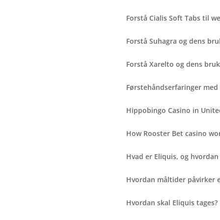
Forstå Cialis Soft Tabs til
Forstå Suhagra og dens bru
Forstå Xarelto og dens br
Førstehåndserfaringer med 
Hippobingo Casino in Unite
How Rooster Bet casino wor
Hvad er Eliquis, og hvordan 
Hvordan måltider påvirker eff
Hvordan skal Eliquis tages?