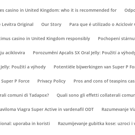
mes casino in United Kingdom: who it is recommended for
Odpo
Levitra Original
Our Story
Para que é utilizado o Aciclovi
ximus casino in United Kingdom responsibly
Pochopení stárnut
ju aciklovira
Porozumění Apcalis SX Oral Jelly: Použití a výhod
Jelly: Použití a výhody
Potentiële bijwerkingen van Super P Fo
 Super P Force
Privacy Policy
Pros and cons of teaspins cas
terali comuni di Tadapox?
Quali sono gli effetti collaterali com
aviloma Viagra Super Active in vardenafil ODT
Razumevanje Via
onal: uporaba in koristi
Razumijevanje gubitka kose: uzroci i 