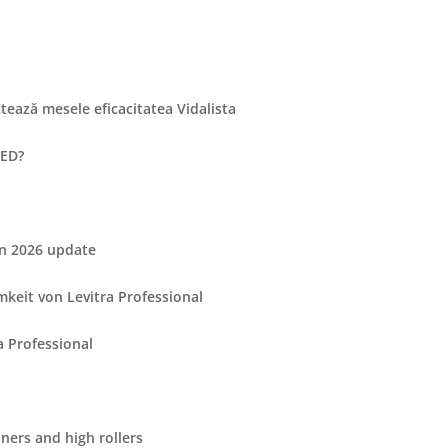
tează mesele eficacitatea Vidalista
 ED?
in 2026 update
keit von Levitra Professional
a Professional
ners and high rollers