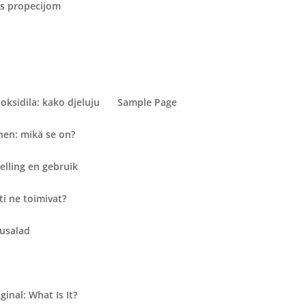
 s propecijom
oksidila: kako djeluju
Sample Page
en: mikä se on?
elling en gebruik
i ne toimivat?
tusalad
inal: What Is It?