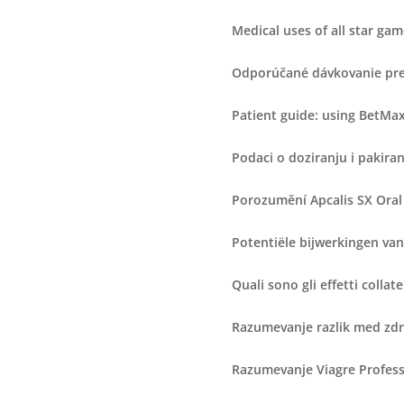
Medical uses of all star ga
Odporúčané dávkovanie pre 
Patient guide: using BetMa
Podaci o doziranju i pakiran
Porozumění Apcalis SX Oral 
Potentiële bijwerkingen van
Quali sono gli effetti colla
Razumevanje razlik med zdr
Razumevanje Viagre Professi