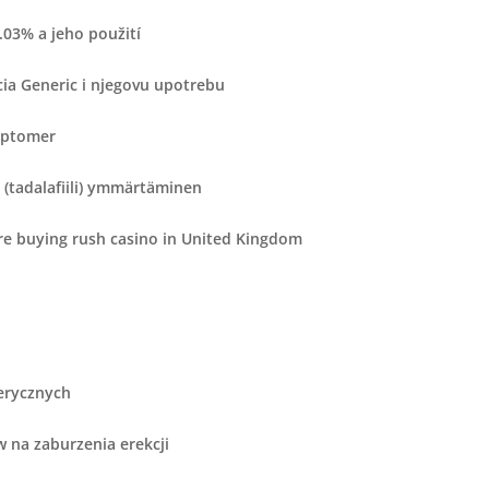
.03% a jeho použití
cia Generic i njegovu upotrebu
ymptomer
n (tadalafiili) ymmärtäminen
e buying rush casino in United Kingdom
erycznych
 na zaburzenia erekcji