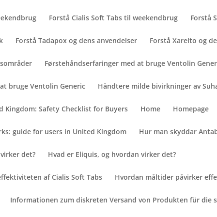
 weekendbrug
Forstå Cialis Soft Tabs til weekendbrug
Forstå 
k
Forstå Tadapox og dens anvendelser
Forstå Xarelto og 
uksområder
Førstehåndserfaringer med at bruge Ventolin Gener
at bruge Ventolin Generic
Håndtere milde bivirkninger av Suh
d Kingdom: Safety Checklist for Buyers
Home
Homepage
ks: guide for users in United Kingdom
Hur man skyddar Antab
virker det?
Hvad er Eliquis, og hvordan virker det?
ektiviteten af ​​Cialis Soft Tabs
Hvordan måltider påvirker effekt
Informationen zum diskreten Versand von Produkten für die 