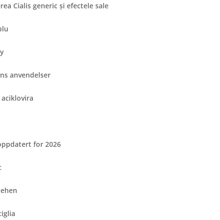
rea Cialis generic și efectele sale
blu
by
ens anvendelser
 aciklovira
oppdatert for 2026
c
tehen
iglia