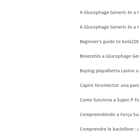
A Glucophage Generic és a 
A Glucophage Generic és a 
Beginner’s guide to bola228
Bevezetés a Glucophage Gen
Buying playalberta casino o
Capire Stromectol: una pa
Como funciona a Super P F
Compreendendo a Força Sup
Comprendre le baclofène : 