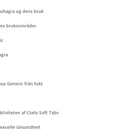
Suhagra og dens bruk
dens bruksområder
ic
agra
us Generic från fukt
iviteten af ​​Cialis Soft Tabs
sexuelle Gesundheit