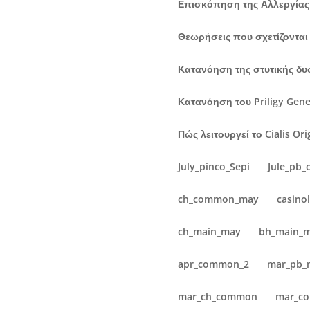
Επισκόπηση της Αλλεργίας 
Θεωρήσεις που σχετίζονται μ
Κατανόηση της στυτικής δυ
Κατανόηση του Priligy Gen
Πώς λειτουργεί το Cialis Or
July_pinco_Sepi
Jule_pb
ch_common_may
casino
ch_main_may
bh_main_
apr_common_2
mar_pb_
mar_ch_common
mar_c