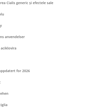
rea Cialis generic și efectele sale
blu
by
ens anvendelser
 aciklovira
oppdatert for 2026
c
tehen
iglia