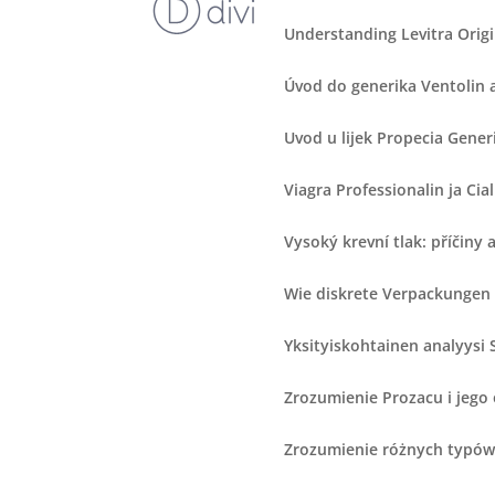
Understanding Levitra Origin
Úvod do generika Ventolin a
Uvod u lijek Propecia Gener
Viagra Professionalin ja Cia
Vysoký krevní tlak: příčiny 
Wie diskrete Verpackungen 
Yksityiskohtainen analyysi S
Zrozumienie Prozacu i jeg
Zrozumienie różnych typów 