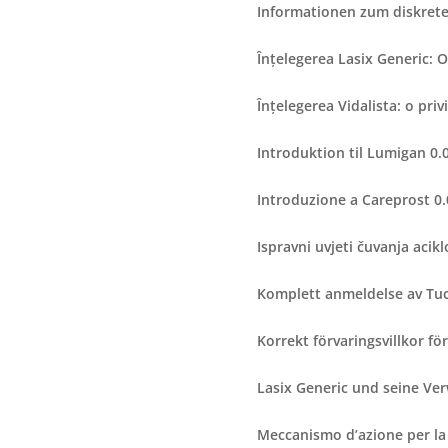
Informationen zum diskrete
Înțelegerea Lasix Generic: 
Înțelegerea Vidalista: o pri
Introduktion til Lumigan 0
Introduzione a Careprost 0
Ispravni uvjeti čuvanja acikl
Komplett anmeldelse av Tuc
Korrekt förvaringsvillkor f
Lasix Generic und seine V
Meccanismo d’azione per la c