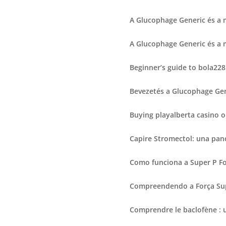
A Glucophage Generic és a 
A Glucophage Generic és a 
Beginner’s guide to bola228
Bevezetés a Glucophage Gen
Buying playalberta casino o
Capire Stromectol: una pa
Como funciona a Super P F
Compreendendo a Força Sup
Comprendre le baclofène : 