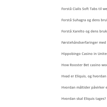
Forstå Cialis Soft Tabs til
Forstå Suhagra og dens bru
Forstå Xarelto og dens br
Førstehåndserfaringer med 
Hippobingo Casino in Unite
How Rooster Bet casino wor
Hvad er Eliquis, og hvordan 
Hvordan måltider påvirker eff
Hvordan skal Eliquis tages?