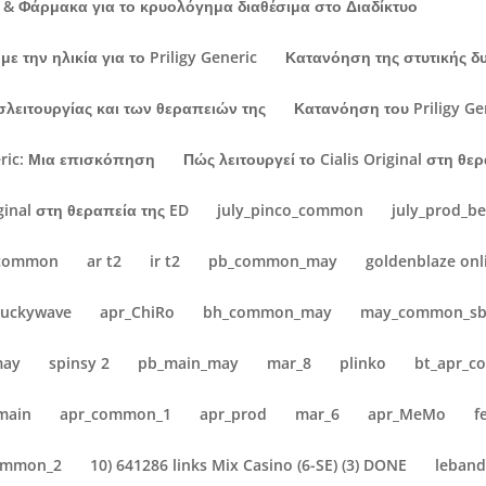
& Φάρμακα για το κρυολόγημα διαθέσιμα στο Διαδίκτυο
ε την ηλικία για το Priligy Generic
Κατανόηση της στυτικής δ
σλειτουργίας και των θεραπειών της
Κατανόηση του Priligy G
eric: Μια επισκόπηση
Πώς λειτουργεί το Cialis Original στη θε
iginal στη θεραπεία της ED
july_pinco_common
july_prod_bet
_common
ar t2
ir t2
pb_common_may
goldenblaze onl
luckywave
apr_ChiRo
bh_common_may
may_common_s
may
spinsy 2
pb_main_may
mar_8
plinko
bt_apr_
main
apr_common_1
apr_prod
mar_6
apr_MeMo
f
ommon_2
10) 641286 links Mix Casino (6-SE) (3) DONE
leband