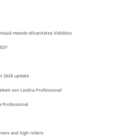
tează mesele eficacitatea Vidalista
 ED?
in 2026 update
keit von Levitra Professional
a Professional
ners and high rollers