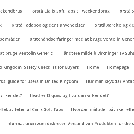
 weekendbrug
Forstå Cialis Soft Tabs til weekendbrug
Forstå 
k
Forstå Tadapox og dens anvendelser
Forstå Xarelto og 
uksområder
Førstehåndserfaringer med at bruge Ventolin Gener
at bruge Ventolin Generic
Håndtere milde bivirkninger av Suh
d Kingdom: Safety Checklist for Buyers
Home
Homepage
ks: guide for users in United Kingdom
Hur man skyddar Antab
virker det?
Hvad er Eliquis, og hvordan virker det?
ektiviteten af ​​Cialis Soft Tabs
Hvordan måltider påvirker effekt
Informationen zum diskreten Versand von Produkten für die 