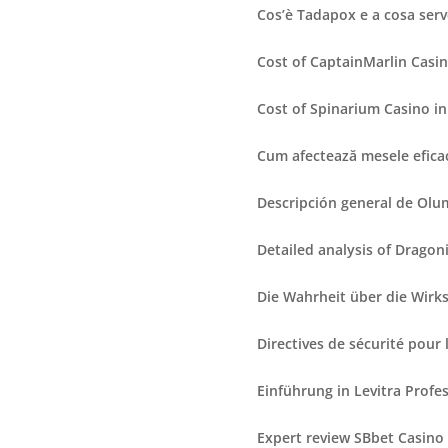
Cos’è Tadapox e a cosa serv
Cost of CaptainMarlin Casi
Cost of Spinarium Casino i
Cum afectează mesele eficac
Descripción general de Olum
Detailed analysis of Dragon
Die Wahrheit über die Wirks
Directives de sécurité pour 
Einführung in Levitra Profe
Expert review SBbet Casino 