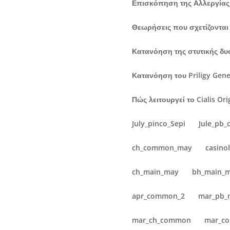
Επισκόπηση της Αλλεργίας 
Θεωρήσεις που σχετίζονται μ
Κατανόηση της στυτικής δυ
Κατανόηση του Priligy Gen
Πώς λειτουργεί το Cialis Or
July_pinco_Sepi
Jule_pb
ch_common_may
casino
ch_main_may
bh_main_
apr_common_2
mar_pb_
mar_ch_common
mar_c