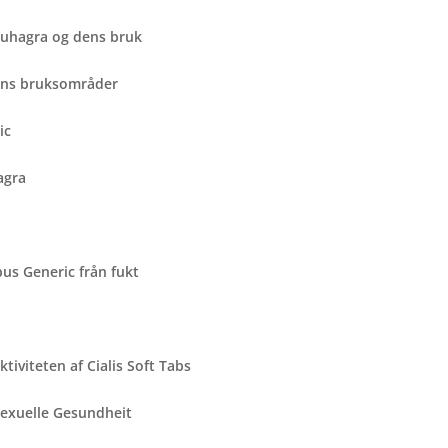
Suhagra og dens bruk
dens bruksområder
ic
agra
us Generic från fukt
iviteten af ​​Cialis Soft Tabs
sexuelle Gesundheit