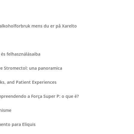
 alkoholforbruk mens du er på Xarelto
és felhasználásaiba
re Stromectol: una panoramica
ks, and Patient Experiences
preendendo a Força Super P: o que é?
anisme
nto para Eliquis