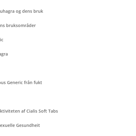
Suhagra og dens bruk
dens bruksområder
ic
agra
us Generic från fukt
iviteten af ​​Cialis Soft Tabs
sexuelle Gesundheit