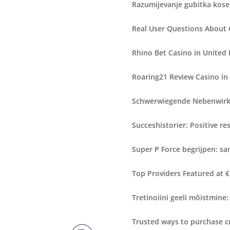
Razumijevanje gubitka kose:
Real User Questions About
Rhino Bet Casino in United
Roaring21 Review Casino in
Schwerwiegende Nebenwirku
Succeshistorier: Positive r
Super P Force begrijpen: sa
Top Providers Featured at 
Tretinoiini geeli mõistmine:
Trusted ways to purchase c