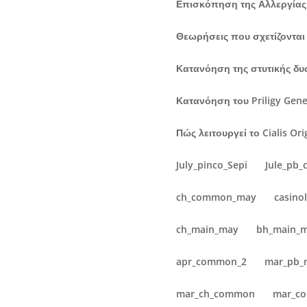
Επισκόπηση της Αλλεργίας 
Θεωρήσεις που σχετίζονται μ
Κατανόηση της στυτικής δυ
Κατανόηση του Priligy Gen
Πώς λειτουργεί το Cialis Or
July_pinco_Sepi
Jule_pb
ch_common_may
casino
ch_main_may
bh_main_
apr_common_2
mar_pb_
mar_ch_common
mar_c