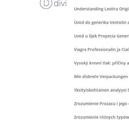
Understanding Levitra Origin
Úvod do generika Ventolin a
Uvod u lijek Propecia Gener
Viagra Professionalin ja Cia
Vysoký krevní tlak: příčiny 
Wie diskrete Verpackungen 
Yksityiskohtainen analyysi S
Zrozumienie Prozacu i jeg
Zrozumienie różnych typów 