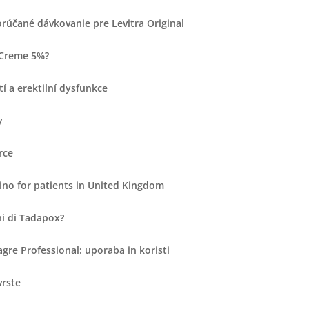
rúčané dávkovanie pre Levitra Original
r Creme 5%?
í a erektilní dysfunkce
y
rce
ino for patients in United Kingdom
uni di Tadapox?
gre Professional: uporaba in koristi
vrste