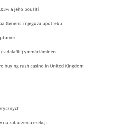
.03% a jeho použití
cia Generic i njegovu upotrebu
ymptomer
n (tadalafiili) ymmärtäminen
e buying rush casino in United Kingdom
erycznych
 na zaburzenia erekcji