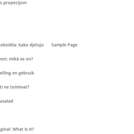
 s propecijom
oksidila: kako djeluju
Sample Page
en: mikä se on?
elling en gebruik
i ne toimivat?
tusalad
inal: What Is It?