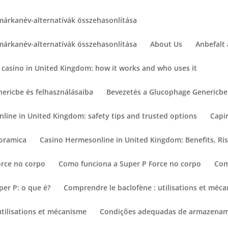
márkanév-alternatívák összehasonlítása
márkanév-alternatívák összehasonlítása
About Us
Anbefalt
 casino in United Kingdom: how it works and who uses it
ericbe és felhasználásaiba
Bevezetés a Glucophage Genericbe 
nline in United Kingdom: safety tips and trusted options
Capi
noramica
Casino Hermesonline in United Kingdom: Benefits, Ris
orce no corpo
Como funciona a Super P Force no corpo
Com
er P: o que é?
Comprendre le baclofène : utilisations et méc
utilisations et mécanisme
Condições adequadas de armazename