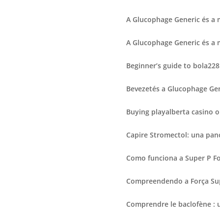
A Glucophage Generic és a 
A Glucophage Generic és a 
Beginner’s guide to bola228
Bevezetés a Glucophage Gen
Buying playalberta casino o
Capire Stromectol: una pa
Como funciona a Super P F
Compreendendo a Força Sup
Comprendre le baclofène : 