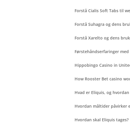
Forstå Cialis Soft Tabs til
Forstå Suhagra og dens bru
Forstå Xarelto og dens br
Førstehåndserfaringer med 
Hippobingo Casino in Unite
How Rooster Bet casino wor
Hvad er Eliquis, og hvordan 
Hvordan måltider påvirker eff
Hvordan skal Eliquis tages?