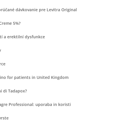
rúčané dávkovanie pre Levitra Original
r Creme 5%?
í a erektilní dysfunkce
y
rce
ino for patients in United Kingdom
uni di Tadapox?
gre Professional: uporaba in koristi
vrste