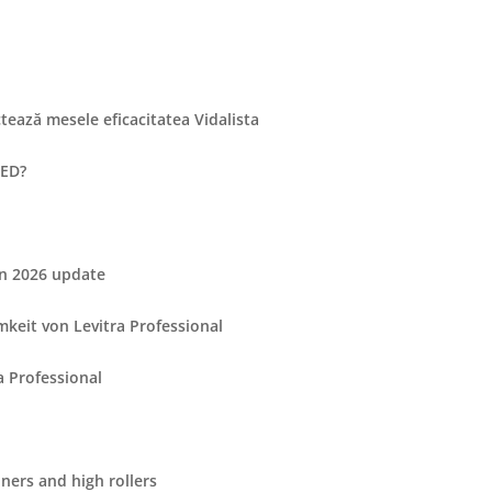
tează mesele eficacitatea Vidalista
 ED?
in 2026 update
keit von Levitra Professional
a Professional
ners and high rollers