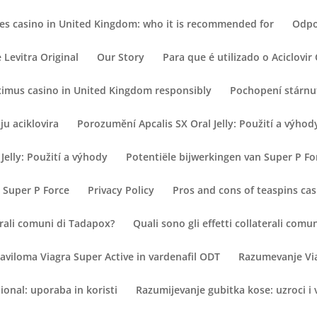
mes casino in United Kingdom: who it is recommended for
Odpo
Levitra Original
Our Story
Para que é utilizado o Aciclovi
ximus casino in United Kingdom responsibly
Pochopení stárnut
ju aciklovira
Porozumění Apcalis SX Oral Jelly: Použití a výhod
Jelly: Použití a výhody
Potentiële bijwerkingen van Super P Fo
 Super P Force
Privacy Policy
Pros and cons of teaspins cas
terali comuni di Tadapox?
Quali sono gli effetti collaterali com
aviloma Viagra Super Active in vardenafil ODT
Razumevanje Via
onal: uporaba in koristi
Razumijevanje gubitka kose: uzroci i 