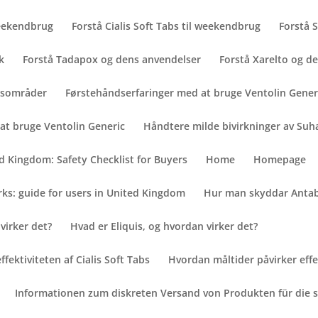
 weekendbrug
Forstå Cialis Soft Tabs til weekendbrug
Forstå 
k
Forstå Tadapox og dens anvendelser
Forstå Xarelto og 
uksområder
Førstehåndserfaringer med at bruge Ventolin Gener
at bruge Ventolin Generic
Håndtere milde bivirkninger av Suh
d Kingdom: Safety Checklist for Buyers
Home
Homepage
ks: guide for users in United Kingdom
Hur man skyddar Antab
virker det?
Hvad er Eliquis, og hvordan virker det?
ektiviteten af ​​Cialis Soft Tabs
Hvordan måltider påvirker effekt
Informationen zum diskreten Versand von Produkten für die 