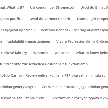
al: What Is It?
Usi comuni per Stromectol
Úvod do Bimat 0
 jeho použitia
Úvod do Vermox Generic
Uvod u lijek Prope
ic i njegovu upotrebu
Ventolin Generisk: Lindring af astmas
lisin (tadalafiili) ymmärtäminen
Viagra Professionalin ja Cialisi
a rizikové faktory
Welcome
Welcome
What to know befor
für Produkte zur sexuellen Gesundheit funktionieren
lottio Casino – Review pelivalikoima ja RTP plussat ja miinukset
o odmian generycznych
Zrozumienie Prozacu i jego odmian gen
leków na zaburzenia erekcji
Zrozumienie różnych typów leków