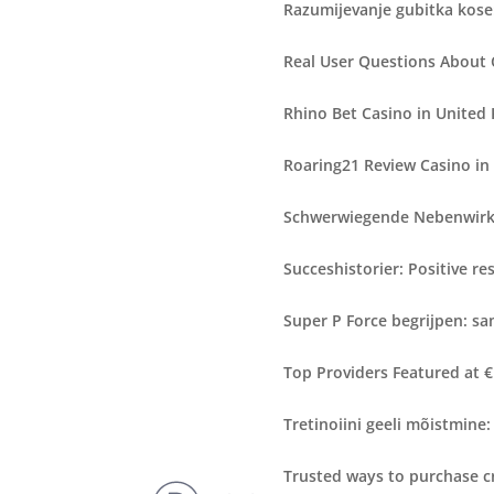
Razumijevanje gubitka kose:
Real User Questions About
Rhino Bet Casino in United
Roaring21 Review Casino in
Schwerwiegende Nebenwirku
Succeshistorier: Positive r
Super P Force begrijpen: sa
Top Providers Featured at 
Tretinoiini geeli mõistmine:
Trusted ways to purchase c