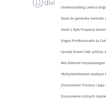
Understanding Levitra Origin
Úvod do generika Ventolin a
Uvod u lijek Propecia Gener
Viagra Professionalin ja Cia
Vysoký krevní tlak: příčiny 
Wie diskrete Verpackungen 
Yksityiskohtainen analyysi S
Zrozumienie Prozacu i jeg
Zrozumienie różnych typów 