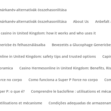
márkanév-alternatívák összehasonlítása
márkanév-alternatívák összehasonlítása
About Us
Anbefalt
 casino in United Kingdom: how it works and who uses it
ericbe és felhasználásaiba
Bevezetés a Glucophage Genericbe 
nline in United Kingdom: safety tips and trusted options
Capi
noramica
Casino Hermesonline in United Kingdom: Benefits, Ris
orce no corpo
Como funciona a Super P Force no corpo
Com
er P: o que é?
Comprendre le baclofène : utilisations et méc
utilisations et mécanisme
Condições adequadas de armazename