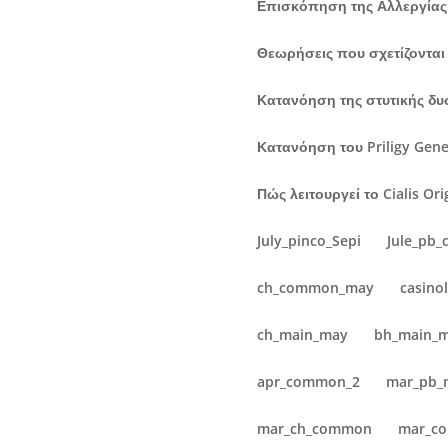
Επισκόπηση της Αλλεργίας 
Θεωρήσεις που σχετίζονται μ
Κατανόηση της στυτικής δυ
Κατανόηση του Priligy Gen
Πώς λειτουργεί το Cialis Or
July_pinco_Sepi
Jule_pb
ch_common_may
casino
ch_main_may
bh_main_
apr_common_2
mar_pb_
mar_ch_common
mar_c