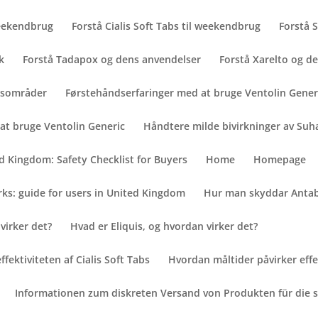
 weekendbrug
Forstå Cialis Soft Tabs til weekendbrug
Forstå 
k
Forstå Tadapox og dens anvendelser
Forstå Xarelto og 
uksområder
Førstehåndserfaringer med at bruge Ventolin Gener
at bruge Ventolin Generic
Håndtere milde bivirkninger av Suh
d Kingdom: Safety Checklist for Buyers
Home
Homepage
ks: guide for users in United Kingdom
Hur man skyddar Antab
virker det?
Hvad er Eliquis, og hvordan virker det?
ektiviteten af ​​Cialis Soft Tabs
Hvordan måltider påvirker effekt
Informationen zum diskreten Versand von Produkten für die 