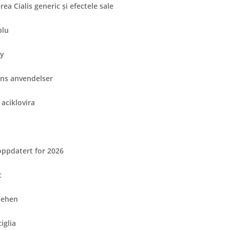
rea Cialis generic și efectele sale
blu
by
ens anvendelser
 aciklovira
oppdatert for 2026
c
tehen
iglia