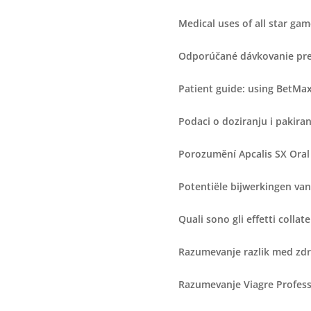
Medical uses of all star ga
Odporúčané dávkovanie pre 
Patient guide: using BetMa
Podaci o doziranju i pakiran
Porozumění Apcalis SX Oral 
Potentiële bijwerkingen van
Quali sono gli effetti colla
Razumevanje razlik med zdr
Razumevanje Viagre Professi