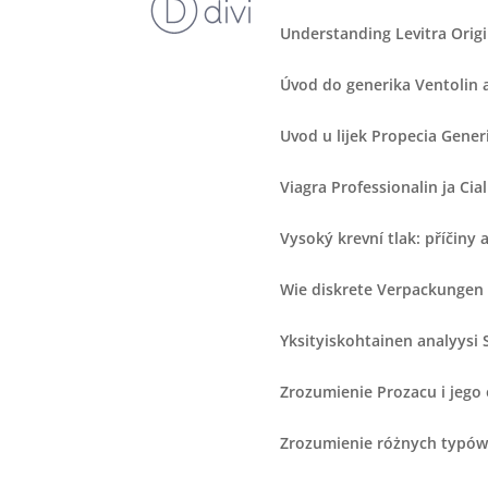
Understanding Levitra Origin
Úvod do generika Ventolin a
Uvod u lijek Propecia Gener
Viagra Professionalin ja Cia
Vysoký krevní tlak: příčiny 
Wie diskrete Verpackungen 
Yksityiskohtainen analyysi S
Zrozumienie Prozacu i jeg
Zrozumienie różnych typów 