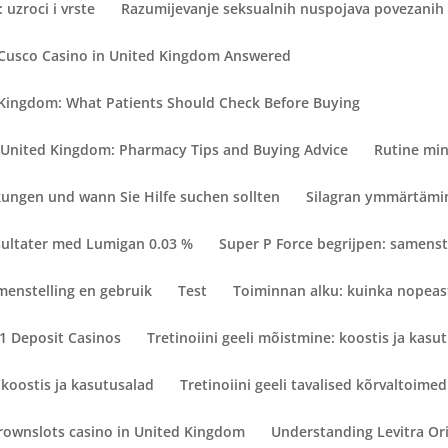
 uzroci i vrste
Razumijevanje seksualnih nuspojava povezanih
 Cusco Casino in United Kingdom Answered
 Kingdom: What Patients Should Check Before Buying
 United Kingdom: Pharmacy Tips and Buying Advice
Rutine min
ngen und wann Sie Hilfe suchen sollten
Silagran ymmärtämin
esultater med Lumigan 0.03 %
Super P Force begrijpen: samenst
menstelling en gebruik
Test
Toiminnan alku: kuinka nopeast
€1 Deposit Casinos
Tretinoiini geeli mõistmine: koostis ja kasu
 koostis ja kasutusalad
Tretinoiini geeli tavalised kõrvaltoimed
rownslots casino in United Kingdom
Understanding Levitra Orig