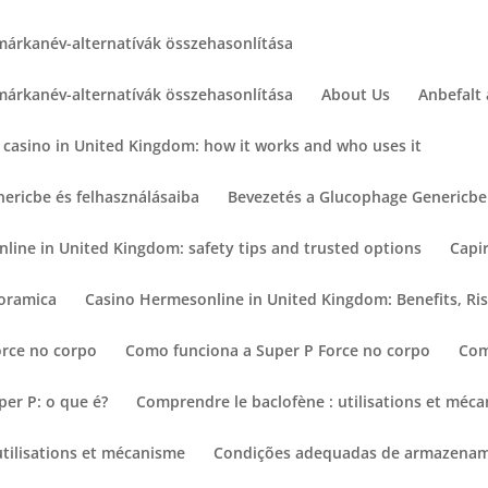
márkanév-alternatívák összehasonlítása
márkanév-alternatívák összehasonlítása
About Us
Anbefalt
 casino in United Kingdom: how it works and who uses it
ericbe és felhasználásaiba
Bevezetés a Glucophage Genericbe 
nline in United Kingdom: safety tips and trusted options
Capi
noramica
Casino Hermesonline in United Kingdom: Benefits, Ris
orce no corpo
Como funciona a Super P Force no corpo
Com
er P: o que é?
Comprendre le baclofène : utilisations et méc
utilisations et mécanisme
Condições adequadas de armazename