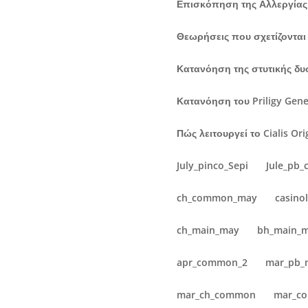
Επισκόπηση της Αλλεργίας 
Θεωρήσεις που σχετίζονται μ
Κατανόηση της στυτικής δυ
Κατανόηση του Priligy Gen
Πώς λειτουργεί το Cialis Or
July_pinco_Sepi
Jule_pb
ch_common_may
casino
ch_main_may
bh_main_
apr_common_2
mar_pb_
mar_ch_common
mar_c