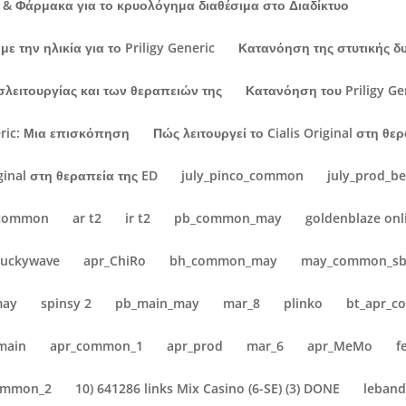
& Φάρμακα για το κρυολόγημα διαθέσιμα στο Διαδίκτυο
ε την ηλικία για το Priligy Generic
Κατανόηση της στυτικής δ
σλειτουργίας και των θεραπειών της
Κατανόηση του Priligy G
eric: Μια επισκόπηση
Πώς λειτουργεί το Cialis Original στη θε
iginal στη θεραπεία της ED
july_pinco_common
july_prod_bet
_common
ar t2
ir t2
pb_common_may
goldenblaze onl
luckywave
apr_ChiRo
bh_common_may
may_common_s
may
spinsy 2
pb_main_may
mar_8
plinko
bt_apr_
main
apr_common_1
apr_prod
mar_6
apr_MeMo
f
ommon_2
10) 641286 links Mix Casino (6-SE) (3) DONE
leband