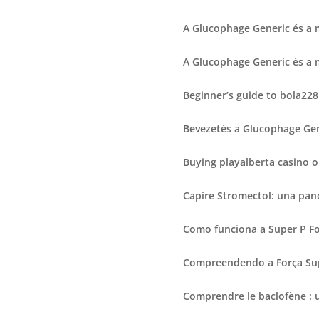
A Glucophage Generic és a 
A Glucophage Generic és a 
Beginner’s guide to bola228
Bevezetés a Glucophage Gen
Buying playalberta casino o
Capire Stromectol: una pa
Como funciona a Super P F
Compreendendo a Força Sup
Comprendre le baclofène : 