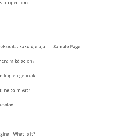
 s propecijom
oksidila: kako djeluju
Sample Page
en: mikä se on?
elling en gebruik
i ne toimivat?
tusalad
inal: What Is It?