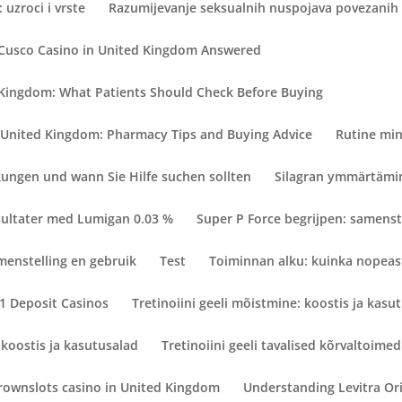
 uzroci i vrste
Razumijevanje seksualnih nuspojava povezanih
 Cusco Casino in United Kingdom Answered
 Kingdom: What Patients Should Check Before Buying
 United Kingdom: Pharmacy Tips and Buying Advice
Rutine min
ngen und wann Sie Hilfe suchen sollten
Silagran ymmärtämin
esultater med Lumigan 0.03 %
Super P Force begrijpen: samenst
menstelling en gebruik
Test
Toiminnan alku: kuinka nopeast
€1 Deposit Casinos
Tretinoiini geeli mõistmine: koostis ja kasu
 koostis ja kasutusalad
Tretinoiini geeli tavalised kõrvaltoimed
rownslots casino in United Kingdom
Understanding Levitra Orig