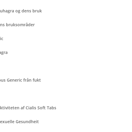
Suhagra og dens bruk
dens bruksområder
ic
agra
us Generic från fukt
iviteten af ​​Cialis Soft Tabs
sexuelle Gesundheit