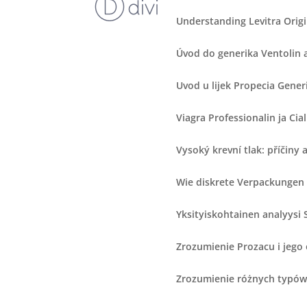
Understanding Levitra Origin
Úvod do generika Ventolin a
Uvod u lijek Propecia Gener
Viagra Professionalin ja Cia
Vysoký krevní tlak: příčiny 
Wie diskrete Verpackungen 
Yksityiskohtainen analyysi S
Zrozumienie Prozacu i jeg
Zrozumienie różnych typów 