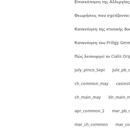
Επισκόπηση της Αλλεργίας 
Θεωρήσεις που σχετίζονται μ
Κατανόηση της στυτικής δυ
Κατανόηση του Priligy Gen
Πώς λειτουργεί το Cialis Or
July_pinco_Sepi
Jule_pb
ch_common_may
casino
ch_main_may
bh_main_
apr_common_2
mar_pb_
mar_ch_common
mar_c