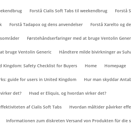
 weekendbrug
Forstå Cialis Soft Tabs til weekendbrug
Forstå 
k
Forstå Tadapox og dens anvendelser
Forstå Xarelto og 
uksområder
Førstehåndserfaringer med at bruge Ventolin Gener
at bruge Ventolin Generic
Håndtere milde bivirkninger av Suh
d Kingdom: Safety Checklist for Buyers
Home
Homepage
ks: guide for users in United Kingdom
Hur man skyddar Antab
virker det?
Hvad er Eliquis, og hvordan virker det?
ektiviteten af ​​Cialis Soft Tabs
Hvordan måltider påvirker effekt
Informationen zum diskreten Versand von Produkten für die 