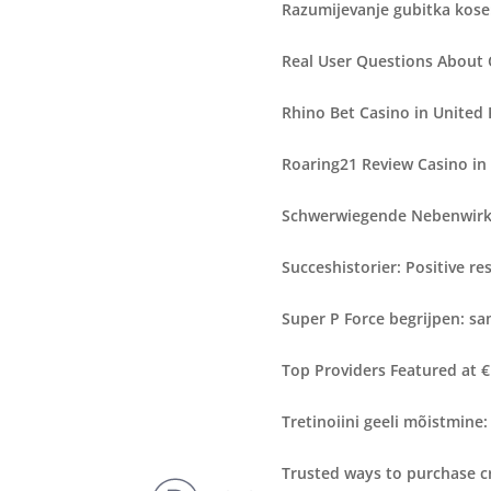
Razumijevanje gubitka kose:
Real User Questions About
Rhino Bet Casino in United
Roaring21 Review Casino in
Schwerwiegende Nebenwirku
Succeshistorier: Positive r
Super P Force begrijpen: sa
Top Providers Featured at 
Tretinoiini geeli mõistmine:
Trusted ways to purchase c