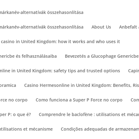
márkanév-alternatívák összehasonlítása
márkanév-alternatívák összehasonlítása
About Us
Anbefalt
 casino in United Kingdom: how it works and who uses it
ericbe és felhasználásaiba
Bevezetés a Glucophage Genericbe 
nline in United Kingdom: safety tips and trusted options
Capi
noramica
Casino Hermesonline in United Kingdom: Benefits, Ris
orce no corpo
Como funciona a Super P Force no corpo
Com
er P: o que é?
Comprendre le baclofène : utilisations et méc
utilisations et mécanisme
Condições adequadas de armazename