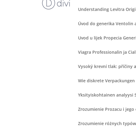
Understanding Levitra Origin
Úvod do generika Ventolin a
Uvod u lijek Propecia Gener
Viagra Professionalin ja Cia
Vysoký krevní tlak: příčiny 
Wie diskrete Verpackungen 
Yksityiskohtainen analyysi S
Zrozumienie Prozacu i jeg
Zrozumienie różnych typów 