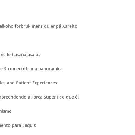
 alkoholforbruk mens du er på Xarelto
és felhasználásaiba
re Stromectol: una panoramica
ks, and Patient Experiences
preendendo a Força Super P: o que é?
anisme
nto para Eliquis