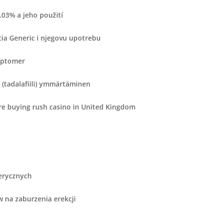
.03% a jeho použití
cia Generic i njegovu upotrebu
ymptomer
n (tadalafiili) ymmärtäminen
e buying rush casino in United Kingdom
erycznych
 na zaburzenia erekcji