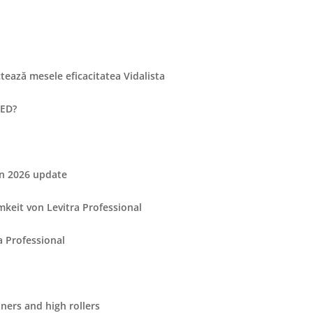
tează mesele eficacitatea Vidalista
 ED?
in 2026 update
keit von Levitra Professional
a Professional
ners and high rollers