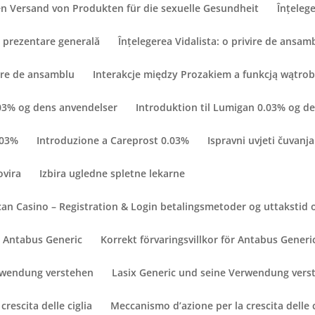
n Versand von Produkten für die sexuelle Gesundheit
Înțelege
O prezentare generală
Înțelegerea Vidalista: o privire de ansam
vire de ansamblu
Interakcje między Prozakiem a funkcją wątro
.03% og dens anvendelser
Introduktion til Lumigan 0.03% og d
.03%
Introduzione a Careprost 0.03%
Ispravni uvjeti čuvanja
ovira
Izbira ugledne spletne lekarne
an Casino – Registration & Login betalingsmetoder og uttakstid 
ör Antabus Generic
Korrekt förvaringsvillkor för Antabus Generi
erwendung verstehen
Lasix Generic und seine Verwendung vers
rescita delle ciglia
Meccanismo d’azione per la crescita delle c