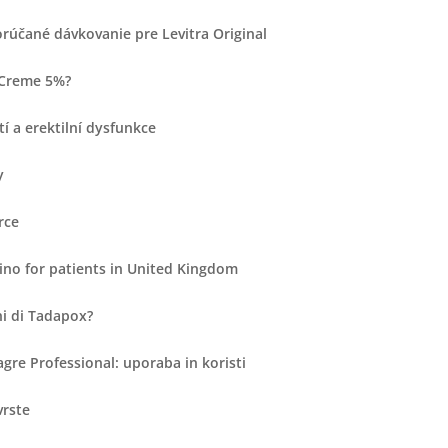
rúčané dávkovanie pre Levitra Original
r Creme 5%?
í a erektilní dysfunkce
y
rce
ino for patients in United Kingdom
uni di Tadapox?
gre Professional: uporaba in koristi
vrste