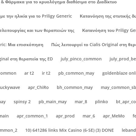
& Φάρμακα για το κρυολόγημα διαθέσιμα στο Διαδίκτυο
ε την ηλικία για το Priligy Generic
Κατανόηση της στυτικής δ
σλειτουργίας και των θεραπειών της
Κατανόηση του Priligy G
eric: Μια επισκόπηση
Πώς λειτουργεί το Cialis Original στη θε
iginal στη θεραπεία της ED
july_pinco_common
july_prod_bet
_common
ar t2
ir t2
pb_common_may
goldenblaze onl
luckywave
apr_ChiRo
bh_common_may
may_common_s
may
spinsy 2
pb_main_may
mar_8
plinko
bt_apr_
main
apr_common_1
apr_prod
mar_6
apr_MeMo
f
ommon_2
10) 641286 links Mix Casino (6-SE) (3) DONE
leband