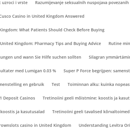
 uzroci i vrste
Razumijevanje seksualnih nuspojava povezanih
 Cusco Casino in United Kingdom Answered
 Kingdom: What Patients Should Check Before Buying
 United Kingdom: Pharmacy Tips and Buying Advice
Rutine min
ngen und wann Sie Hilfe suchen sollten
Silagran ymmärtämin
esultater med Lumigan 0.03 %
Super P Force begrijpen: samenst
menstelling en gebruik
Test
Toiminnan alku: kuinka nopeast
€1 Deposit Casinos
Tretinoiini geeli mõistmine: koostis ja kasu
 koostis ja kasutusalad
Tretinoiini geeli tavalised kõrvaltoimed
rownslots casino in United Kingdom
Understanding Levitra Orig