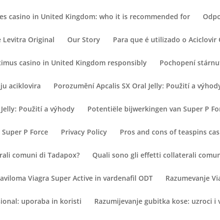
mes casino in United Kingdom: who it is recommended for
Odpo
Levitra Original
Our Story
Para que é utilizado o Aciclovi
ximus casino in United Kingdom responsibly
Pochopení stárnut
ju aciklovira
Porozumění Apcalis SX Oral Jelly: Použití a výhod
Jelly: Použití a výhody
Potentiële bijwerkingen van Super P Fo
 Super P Force
Privacy Policy
Pros and cons of teaspins cas
terali comuni di Tadapox?
Quali sono gli effetti collaterali com
aviloma Viagra Super Active in vardenafil ODT
Razumevanje Via
onal: uporaba in koristi
Razumijevanje gubitka kose: uzroci i 