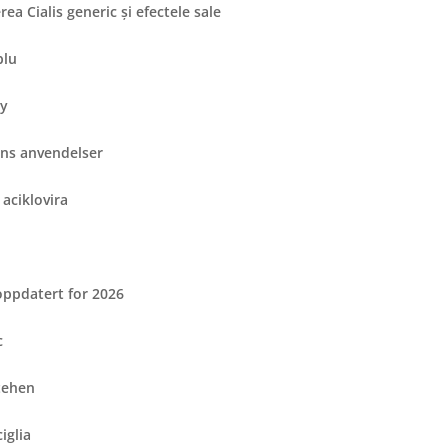
rea Cialis generic și efectele sale
blu
by
ens anvendelser
 aciklovira
oppdatert for 2026
c
tehen
iglia