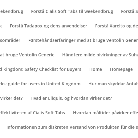
 weekendbrug
Forstå Cialis Soft Tabs til weekendbrug
Forstå 
k
Forstå Tadapox og dens anvendelser
Forstå Xarelto og 
uksområder
Førstehåndserfaringer med at bruge Ventolin Gener
at bruge Ventolin Generic
Håndtere milde bivirkninger av Suh
d Kingdom: Safety Checklist for Buyers
Home
Homepage
ks: guide for users in United Kingdom
Hur man skyddar Antab
virker det?
Hvad er Eliquis, og hvordan virker det?
ektiviteten af ​​Cialis Soft Tabs
Hvordan måltider påvirker effekt
Informationen zum diskreten Versand von Produkten für die 