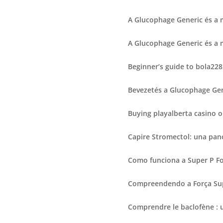
A Glucophage Generic és a 
A Glucophage Generic és a 
Beginner’s guide to bola228
Bevezetés a Glucophage Gen
Buying playalberta casino o
Capire Stromectol: una pa
Como funciona a Super P F
Compreendendo a Força Sup
Comprendre le baclofène : 