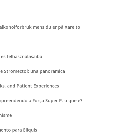
 alkoholforbruk mens du er på Xarelto
és felhasználásaiba
re Stromectol: una panoramica
ks, and Patient Experiences
preendendo a Força Super P: o que é?
anisme
nto para Eliquis