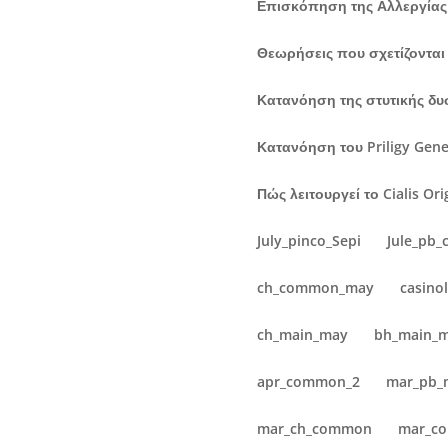
Επισκόπηση της Αλλεργίας 
Θεωρήσεις που σχετίζονται μ
Κατανόηση της στυτικής δυ
Κατανόηση του Priligy Gen
Πώς λειτουργεί το Cialis Or
July_pinco_Sepi
Jule_pb
ch_common_may
casino
ch_main_may
bh_main_
apr_common_2
mar_pb_
mar_ch_common
mar_c