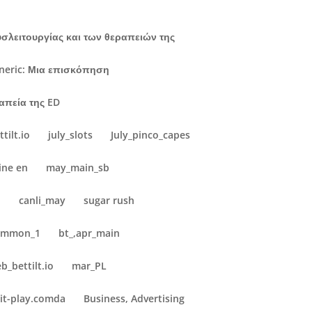
υσλειτουργίας και των θεραπειών της
eneric: Μια επισκόπηση
ραπεία της ED
tilt.io
july_slots
July_pinco_capes
ine en
may_main_sb
b
canli_may
sugar rush
common_1
bt_,apr_main
eb_bettilt.io
mar_PL
it-play.comda
Business, Advertising