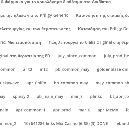
& Φάρμακα για το κρυολόγημα διαθέσιμα στο Διαδίκτυο
ε την ηλικία για το Priligy Generic
Κατανόηση της στυτικής δ
σλειτουργίας και των θεραπειών της
Κατανόηση του Priligy G
eric: Μια επισκόπηση
Πώς λειτουργεί το Cialis Original στη θε
iginal στη θεραπεία της ED
july_pinco_common
july_prod_bet
_common
ar t2
ir t2
pb_common_may
goldenblaze onl
luckywave
apr_ChiRo
bh_common_may
may_common_s
may
spinsy 2
pb_main_may
mar_8
plinko
bt_apr_
main
apr_common_1
apr_prod
mar_6
apr_MeMo
f
ommon_2
10) 641286 links Mix Casino (6-SE) (3) DONE
leband