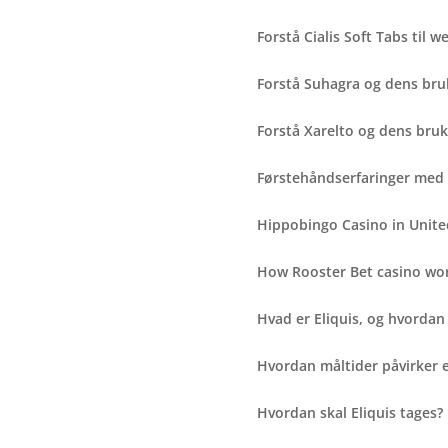
Forstå Cialis Soft Tabs til
Forstå Suhagra og dens bru
Forstå Xarelto og dens br
Førstehåndserfaringer med 
Hippobingo Casino in Unite
How Rooster Bet casino wor
Hvad er Eliquis, og hvordan 
Hvordan måltider påvirker eff
Hvordan skal Eliquis tages?