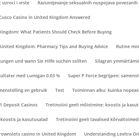
 uzroci i vrste
Razumijevanje seksualnih nuspojava povezanih
 Cusco Casino in United Kingdom Answered
 Kingdom: What Patients Should Check Before Buying
 United Kingdom: Pharmacy Tips and Buying Advice
Rutine min
ngen und wann Sie Hilfe suchen sollten
Silagran ymmärtämin
esultater med Lumigan 0.03 %
Super P Force begrijpen: samenst
menstelling en gebruik
Test
Toiminnan alku: kuinka nopeast
€1 Deposit Casinos
Tretinoiini geeli mõistmine: koostis ja kasu
 koostis ja kasutusalad
Tretinoiini geeli tavalised kõrvaltoimed
rownslots casino in United Kingdom
Understanding Levitra Orig