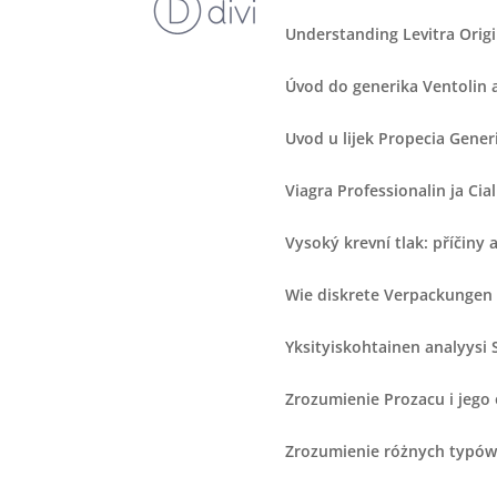
Understanding Levitra Origin
Úvod do generika Ventolin a
Uvod u lijek Propecia Gener
Viagra Professionalin ja Cia
Vysoký krevní tlak: příčiny 
Wie diskrete Verpackungen 
Yksityiskohtainen analyysi S
Zrozumienie Prozacu i jeg
Zrozumienie różnych typów 