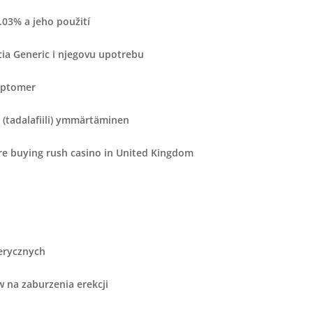
.03% a jeho použití
cia Generic i njegovu upotrebu
ymptomer
n (tadalafiili) ymmärtäminen
e buying rush casino in United Kingdom
erycznych
 na zaburzenia erekcji