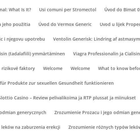
al: What Is It?
Usi comuni per Stromectol
Úvod do Bimat 0
 jeho použitia
Úvod do Vermox Generic
Uvod u lijek Prope
ic i njegovu upotrebu
Ventolin Generisk: Lindring af astmas
lisin (tadalafiili) ymmärtäminen
Viagra Professionalin ja Cialisi
a rizikové faktory
Welcome
Welcome
What to know befor
für Produkte zur sexuellen Gesundheit funktionieren
lottio Casino – Review pelivalikoima ja RTP plussat ja miinukset
o odmian generycznych
Zrozumienie Prozacu i jego odmian gen
leków na zaburzenia erekcji
Zrozumienie różnych typów leków