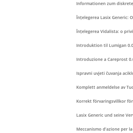
Informationen zum diskrete
Înțelegerea Lasix Generic: 
Înțelegerea Vidalista: o pri
Introduktion til Lumigan 0
Introduzione a Careprost 0
Ispravni uvjeti čuvanja acikl
Komplett anmeldelse av Tuc
Korrekt förvaringsvillkor f
Lasix Generic und seine V
Meccanismo d’azione per la c