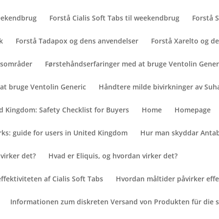
 weekendbrug
Forstå Cialis Soft Tabs til weekendbrug
Forstå 
k
Forstå Tadapox og dens anvendelser
Forstå Xarelto og 
uksområder
Førstehåndserfaringer med at bruge Ventolin Gener
at bruge Ventolin Generic
Håndtere milde bivirkninger av Suh
d Kingdom: Safety Checklist for Buyers
Home
Homepage
ks: guide for users in United Kingdom
Hur man skyddar Antab
virker det?
Hvad er Eliquis, og hvordan virker det?
ektiviteten af ​​Cialis Soft Tabs
Hvordan måltider påvirker effekt
Informationen zum diskreten Versand von Produkten für die 