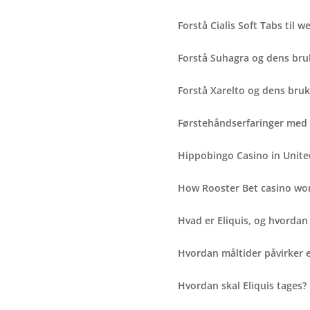
Forstå Cialis Soft Tabs til
Forstå Suhagra og dens bru
Forstå Xarelto og dens br
Førstehåndserfaringer med 
Hippobingo Casino in Unite
How Rooster Bet casino wor
Hvad er Eliquis, og hvordan 
Hvordan måltider påvirker eff
Hvordan skal Eliquis tages?