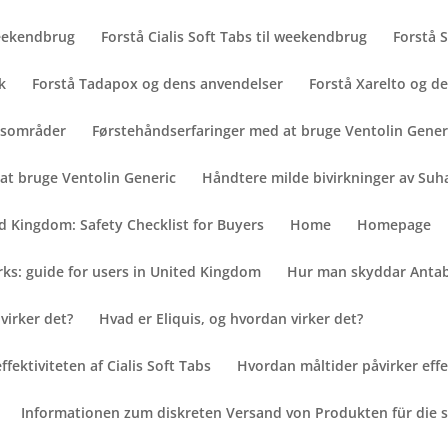
 weekendbrug
Forstå Cialis Soft Tabs til weekendbrug
Forstå 
k
Forstå Tadapox og dens anvendelser
Forstå Xarelto og 
uksområder
Førstehåndserfaringer med at bruge Ventolin Gener
at bruge Ventolin Generic
Håndtere milde bivirkninger av Suh
d Kingdom: Safety Checklist for Buyers
Home
Homepage
ks: guide for users in United Kingdom
Hur man skyddar Antab
virker det?
Hvad er Eliquis, og hvordan virker det?
ektiviteten af ​​Cialis Soft Tabs
Hvordan måltider påvirker effekt
Informationen zum diskreten Versand von Produkten für die 