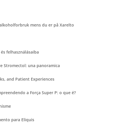
 alkoholforbruk mens du er på Xarelto
és felhasználásaiba
re Stromectol: una panoramica
ks, and Patient Experiences
preendendo a Força Super P: o que é?
anisme
nto para Eliquis