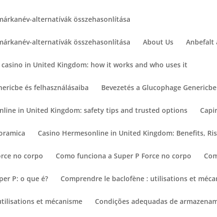
márkanév-alternatívák összehasonlítása
márkanév-alternatívák összehasonlítása
About Us
Anbefalt
 casino in United Kingdom: how it works and who uses it
ericbe és felhasználásaiba
Bevezetés a Glucophage Genericbe 
nline in United Kingdom: safety tips and trusted options
Capi
noramica
Casino Hermesonline in United Kingdom: Benefits, Ris
orce no corpo
Como funciona a Super P Force no corpo
Com
er P: o que é?
Comprendre le baclofène : utilisations et méc
utilisations et mécanisme
Condições adequadas de armazename