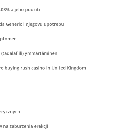
.03% a jeho použití
cia Generic i njegovu upotrebu
ymptomer
n (tadalafiili) ymmärtäminen
e buying rush casino in United Kingdom
erycznych
 na zaburzenia erekcji