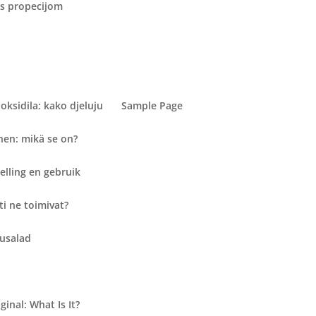
 s propecijom
oksidila: kako djeluju
Sample Page
en: mikä se on?
elling en gebruik
i ne toimivat?
tusalad
inal: What Is It?