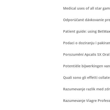
Medical uses of all star ga
Odporúčané dávkovanie pre 
Patient guide: using BetMa
Podaci o doziranju i pakiran
Porozumění Apcalis SX Oral 
Potentiële bijwerkingen van
Quali sono gli effetti colla
Razumevanje razlik med zdr
Razumevanje Viagre Professi