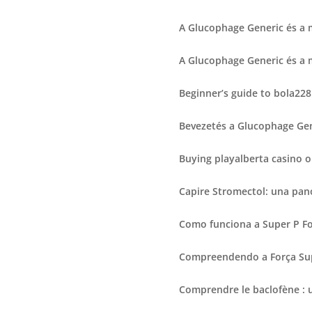
A Glucophage Generic és a 
A Glucophage Generic és a 
Beginner’s guide to bola228
Bevezetés a Glucophage Gen
Buying playalberta casino o
Capire Stromectol: una pa
Como funciona a Super P F
Compreendendo a Força Sup
Comprendre le baclofène : 