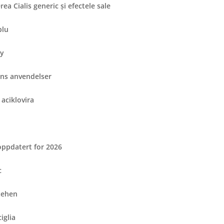
rea Cialis generic și efectele sale
blu
by
ens anvendelser
 aciklovira
oppdatert for 2026
c
tehen
iglia