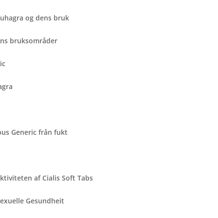
Suhagra og dens bruk
dens bruksområder
ic
agra
us Generic från fukt
iviteten af ​​Cialis Soft Tabs
sexuelle Gesundheit