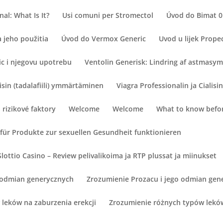
al: What Is It?
Usi comuni per Stromectol
Úvod do Bimat 0
 jeho použitia
Úvod do Vermox Generic
Uvod u lijek Prope
ic i njegovu upotrebu
Ventolin Generisk: Lindring af astmas
lisin (tadalafiili) ymmärtäminen
Viagra Professionalin ja Cialisi
a rizikové faktory
Welcome
Welcome
What to know befor
für Produkte zur sexuellen Gesundheit funktionieren
lottio Casino – Review pelivalikoima ja RTP plussat ja miinukset
o odmian generycznych
Zrozumienie Prozacu i jego odmian gen
leków na zaburzenia erekcji
Zrozumienie różnych typów leków