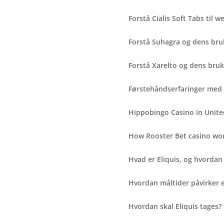
Forstå Cialis Soft Tabs til
Forstå Suhagra og dens bru
Forstå Xarelto og dens br
Førstehåndserfaringer med 
Hippobingo Casino in Unite
How Rooster Bet casino wor
Hvad er Eliquis, og hvordan 
Hvordan måltider påvirker eff
Hvordan skal Eliquis tages?