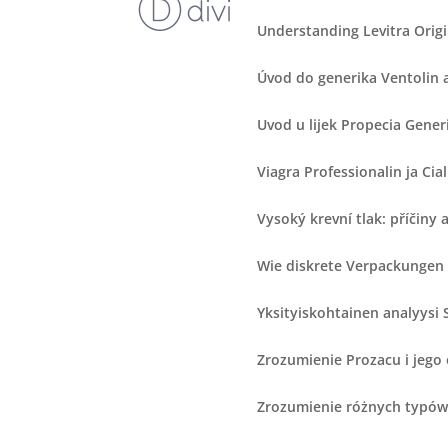
Understanding Levitra Origin
Úvod do generika Ventolin a
Uvod u lijek Propecia Gener
Viagra Professionalin ja Cia
Vysoký krevní tlak: příčiny 
Wie diskrete Verpackungen 
Yksityiskohtainen analyysi S
Zrozumienie Prozacu i jeg
Zrozumienie różnych typów 