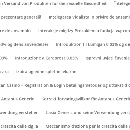
n Versand von Produkten für die sexuelle Gesundheit
Înțelege
O prezentare generală
Înțelegerea Vidalista: o privire de ansam
vire de ansamblu
Interakcje między Prozakiem a funkcją wątro
.03% og dens anvendelser
Introduktion til Lumigan 0.03% og d
.03%
Introduzione a Careprost 0.03%
Ispravni uvjeti čuvanja
ovira
Izbira ugledne spletne lekarne
an Casino – Registration & Login betalingsmetoder og uttakstid 
ör Antabus Generic
Korrekt förvaringsvillkor för Antabus Generi
erwendung verstehen
Lasix Generic und seine Verwendung vers
rescita delle ciglia
Meccanismo d’azione per la crescita delle c