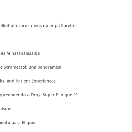
 alkoholforbruk mens du er på Xarelto
és felhasználásaiba
re Stromectol: una panoramica
ks, and Patient Experiences
preendendo a Força Super P: o que é?
anisme
nto para Eliquis