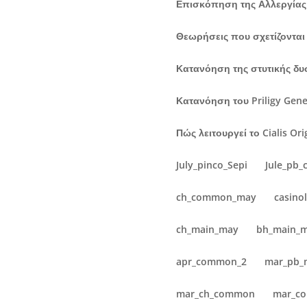
Επισκόπηση της Αλλεργίας 
Θεωρήσεις που σχετίζονται μ
Κατανόηση της στυτικής δυ
Κατανόηση του Priligy Gen
Πώς λειτουργεί το Cialis Or
July_pinco_Sepi
Jule_pb
ch_common_may
casino
ch_main_may
bh_main_
apr_common_2
mar_pb_
mar_ch_common
mar_c