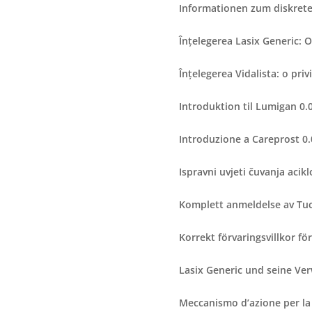
Informationen zum diskrete
Înțelegerea Lasix Generic: 
Înțelegerea Vidalista: o pri
Introduktion til Lumigan 0
Introduzione a Careprost 0
Ispravni uvjeti čuvanja acikl
Komplett anmeldelse av Tuc
Korrekt förvaringsvillkor f
Lasix Generic und seine V
Meccanismo d’azione per la c