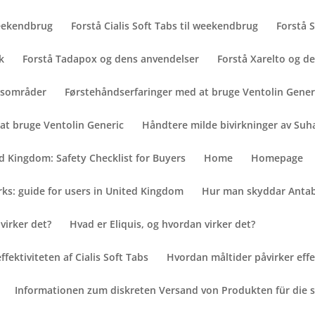
 weekendbrug
Forstå Cialis Soft Tabs til weekendbrug
Forstå 
k
Forstå Tadapox og dens anvendelser
Forstå Xarelto og 
uksområder
Førstehåndserfaringer med at bruge Ventolin Gener
at bruge Ventolin Generic
Håndtere milde bivirkninger av Suh
d Kingdom: Safety Checklist for Buyers
Home
Homepage
ks: guide for users in United Kingdom
Hur man skyddar Antab
virker det?
Hvad er Eliquis, og hvordan virker det?
ektiviteten af ​​Cialis Soft Tabs
Hvordan måltider påvirker effekt
Informationen zum diskreten Versand von Produkten für die 