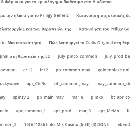
& Φάρμακα για το κρυολόγημα διαθέσιμα στο Διαδίκτυο
ε την ηλικία για το Priligy Generic
Κατανόηση της στυτικής δ
σλειτουργίας και των θεραπειών της
Κατανόηση του Priligy G
eric: Μια επισκόπηση
Πώς λειτουργεί το Cialis Original στη θε
iginal στη θεραπεία της ED
july_pinco_common
july_prod_bet
_common
ar t2
ir t2
pb_common_may
goldenblaze onl
luckywave
apr_ChiRo
bh_common_may
may_common_s
may
spinsy 2
pb_main_may
mar_8
plinko
bt_apr_
main
apr_common_1
apr_prod
mar_6
apr_MeMo
f
ommon_2
10) 641286 links Mix Casino (6-SE) (3) DONE
leband