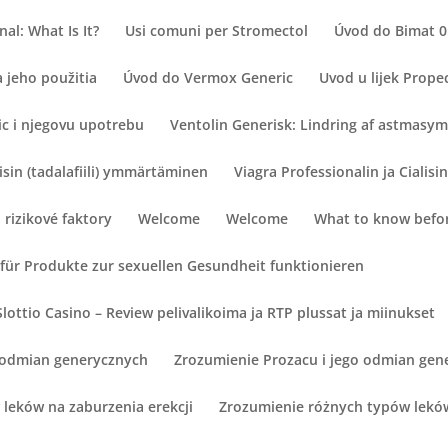
al: What Is It?
Usi comuni per Stromectol
Úvod do Bimat 0
 jeho použitia
Úvod do Vermox Generic
Uvod u lijek Prope
ic i njegovu upotrebu
Ventolin Generisk: Lindring af astmas
lisin (tadalafiili) ymmärtäminen
Viagra Professionalin ja Cialisi
a rizikové faktory
Welcome
Welcome
What to know befor
für Produkte zur sexuellen Gesundheit funktionieren
lottio Casino – Review pelivalikoima ja RTP plussat ja miinukset
o odmian generycznych
Zrozumienie Prozacu i jego odmian gen
leków na zaburzenia erekcji
Zrozumienie różnych typów leków