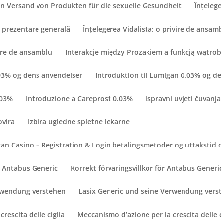
n Versand von Produkten für die sexuelle Gesundheit
Înțelege
O prezentare generală
Înțelegerea Vidalista: o privire de ansam
vire de ansamblu
Interakcje między Prozakiem a funkcją wątro
.03% og dens anvendelser
Introduktion til Lumigan 0.03% og d
.03%
Introduzione a Careprost 0.03%
Ispravni uvjeti čuvanja
ovira
Izbira ugledne spletne lekarne
an Casino – Registration & Login betalingsmetoder og uttakstid 
ör Antabus Generic
Korrekt förvaringsvillkor för Antabus Generi
erwendung verstehen
Lasix Generic und seine Verwendung vers
rescita delle ciglia
Meccanismo d’azione per la crescita delle c