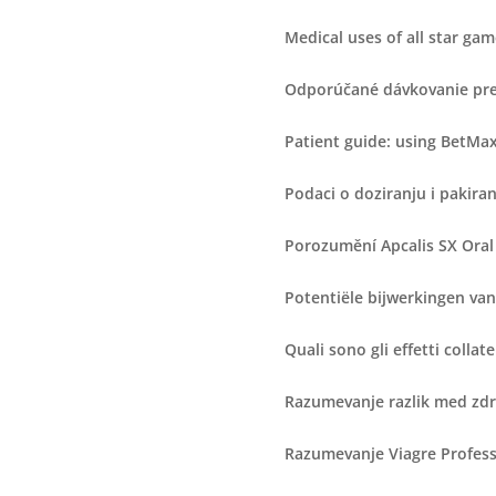
Medical uses of all star ga
Odporúčané dávkovanie pre 
Patient guide: using BetMa
Podaci o doziranju i pakiran
Porozumění Apcalis SX Oral 
Potentiële bijwerkingen van
Quali sono gli effetti colla
Razumevanje razlik med zdr
Razumevanje Viagre Professi