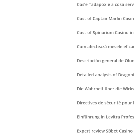
Cos’è Tadapox e a cosa serv
Cost of CaptainMarlin Casi
Cost of Spinarium Casino i
Cum afectează mesele eficac
Descripción general de Olum
Detailed analysis of Dragon
Die Wahrheit über die Wirks
Directives de sécurité pour 
Einführung in Levitra Profe
Expert review SBbet Casino 