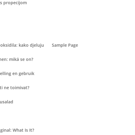
 s propecijom
oksidila: kako djeluju
Sample Page
en: mikä se on?
elling en gebruik
i ne toimivat?
tusalad
inal: What Is It?