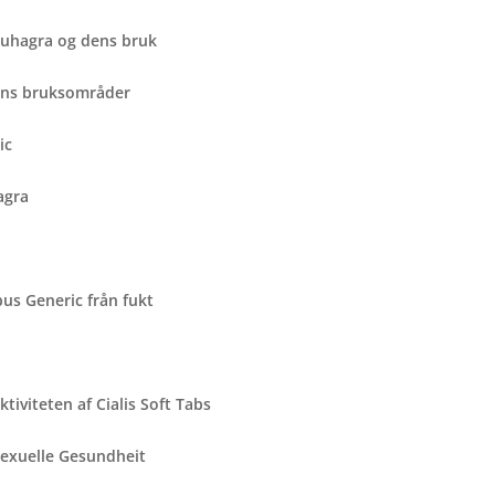
Suhagra og dens bruk
dens bruksområder
ic
agra
us Generic från fukt
iviteten af ​​Cialis Soft Tabs
sexuelle Gesundheit