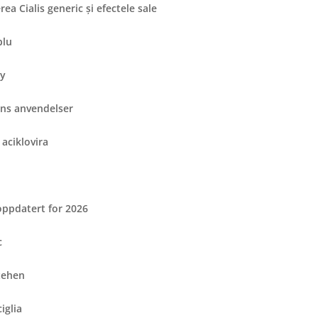
rea Cialis generic și efectele sale
blu
by
ens anvendelser
 aciklovira
oppdatert for 2026
c
tehen
iglia