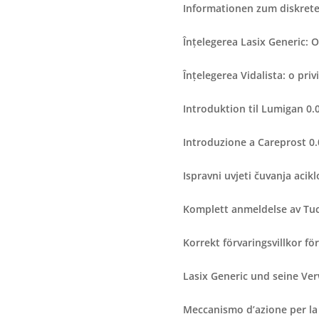
Informationen zum diskrete
Înțelegerea Lasix Generic: 
Înțelegerea Vidalista: o pri
Introduktion til Lumigan 0
Introduzione a Careprost 0
Ispravni uvjeti čuvanja acikl
Komplett anmeldelse av Tuc
Korrekt förvaringsvillkor f
Lasix Generic und seine V
Meccanismo d’azione per la c