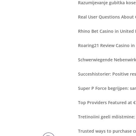
Razumijevanje gubitka kose:
Real User Questions About
Rhino Bet Casino in United
Roaring21 Review Casino in
Schwerwiegende Nebenwirku
Succeshistorier: Positive r
Super P Force begrijpen: sa
Top Providers Featured at 
Tretinoiini geeli mõistmine:
Trusted ways to purchase c