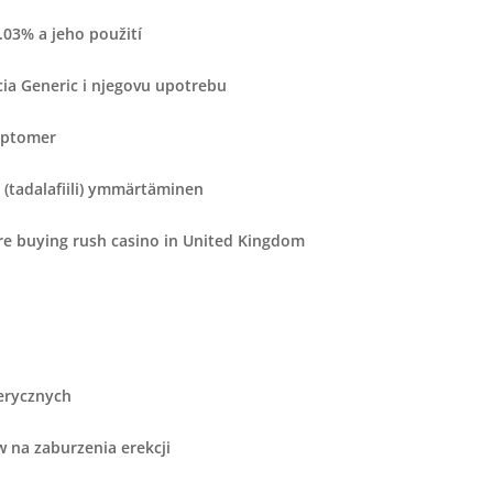
.03% a jeho použití
cia Generic i njegovu upotrebu
ymptomer
n (tadalafiili) ymmärtäminen
e buying rush casino in United Kingdom
erycznych
 na zaburzenia erekcji