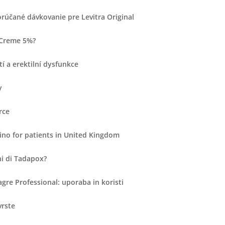
rúčané dávkovanie pre Levitra Original
r Creme 5%?
í a erektilní dysfunkce
y
rce
ino for patients in United Kingdom
uni di Tadapox?
gre Professional: uporaba in koristi
vrste