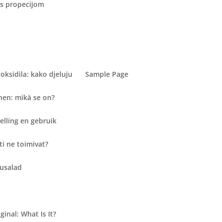
 s propecijom
oksidila: kako djeluju
Sample Page
en: mikä se on?
elling en gebruik
i ne toimivat?
tusalad
inal: What Is It?