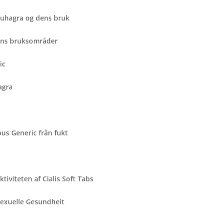
Suhagra og dens bruk
dens bruksområder
ic
agra
us Generic från fukt
iviteten af ​​Cialis Soft Tabs
sexuelle Gesundheit