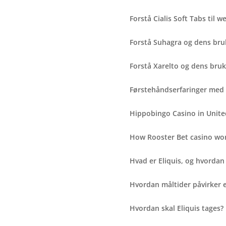
Forstå Cialis Soft Tabs til
Forstå Suhagra og dens bru
Forstå Xarelto og dens br
Førstehåndserfaringer med 
Hippobingo Casino in Unite
How Rooster Bet casino wor
Hvad er Eliquis, og hvordan 
Hvordan måltider påvirker eff
Hvordan skal Eliquis tages?