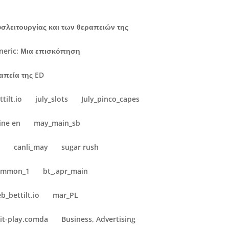
υσλειτουργίας και των θεραπειών της
eneric: Μια επισκόπηση
ραπεία της ED
tilt.io
july_slots
July_pinco_capes
ine en
may_main_sb
b
canli_may
sugar rush
common_1
bt_,apr_main
eb_bettilt.io
mar_PL
it-play.comda
Business, Advertising