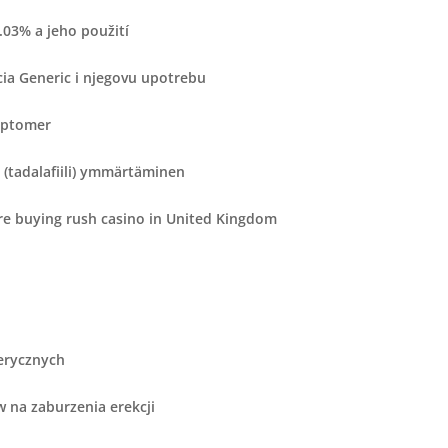
.03% a jeho použití
cia Generic i njegovu upotrebu
ymptomer
n (tadalafiili) ymmärtäminen
e buying rush casino in United Kingdom
erycznych
 na zaburzenia erekcji