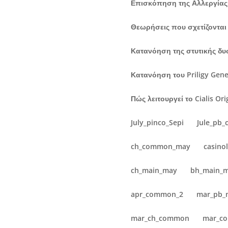
Επισκόπηση της Αλλεργίας 
Θεωρήσεις που σχετίζονται μ
Κατανόηση της στυτικής δυ
Κατανόηση του Priligy Gen
Πώς λειτουργεί το Cialis Or
July_pinco_Sepi
Jule_pb
ch_common_may
casino
ch_main_may
bh_main_
apr_common_2
mar_pb_
mar_ch_common
mar_c