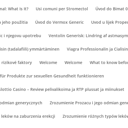
al: What Is It?
Usi comuni per Stromectol
Úvod do Bimat 0
 jeho použitia
Úvod do Vermox Generic
Uvod u lijek Prope
ic i njegovu upotrebu
Ventolin Generisk: Lindring af astmas
lisin (tadalafiili) ymmärtäminen
Viagra Professionalin ja Cialisi
a rizikové faktory
Welcome
Welcome
What to know befor
für Produkte zur sexuellen Gesundheit funktionieren
lottio Casino – Review pelivalikoima ja RTP plussat ja miinukset
o odmian generycznych
Zrozumienie Prozacu i jego odmian gen
leków na zaburzenia erekcji
Zrozumienie różnych typów leków