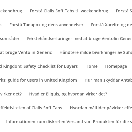
 weekendbrug
Forstå Cialis Soft Tabs til weekendbrug
Forstå 
k
Forstå Tadapox og dens anvendelser
Forstå Xarelto og 
uksområder
Førstehåndserfaringer med at bruge Ventolin Gener
at bruge Ventolin Generic
Håndtere milde bivirkninger av Suh
d Kingdom: Safety Checklist for Buyers
Home
Homepage
ks: guide for users in United Kingdom
Hur man skyddar Antab
virker det?
Hvad er Eliquis, og hvordan virker det?
ektiviteten af ​​Cialis Soft Tabs
Hvordan måltider påvirker effekt
Informationen zum diskreten Versand von Produkten für die 