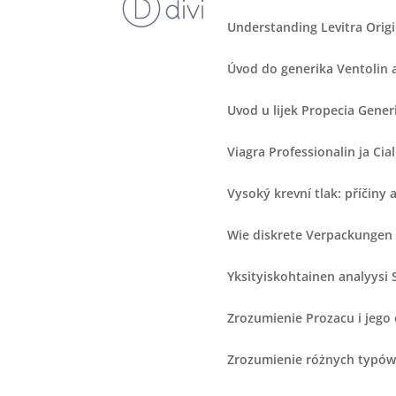
Understanding Levitra Origin
Úvod do generika Ventolin a
Uvod u lijek Propecia Gener
Viagra Professionalin ja Cia
Vysoký krevní tlak: příčiny 
Wie diskrete Verpackungen 
Yksityiskohtainen analyysi S
Zrozumienie Prozacu i jeg
Zrozumienie różnych typów 