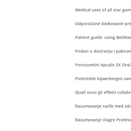
Medical uses of all star ga
Odporúčané dávkovanie pre 
Patient guide: using BetMa
Podaci o doziranju i pakiran
Porozumění Apcalis SX Oral 
Potentiële bijwerkingen van
Quali sono gli effetti colla
Razumevanje razlik med zdr
Razumevanje Viagre Professi