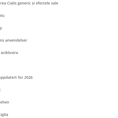
rea Cialis generic și efectele sale
blu
by
ens anvendelser
 aciklovira
oppdatert for 2026
c
tehen
iglia