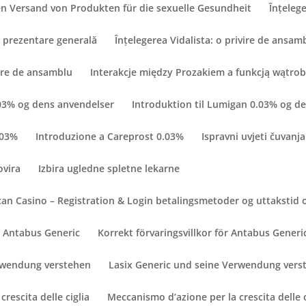
n Versand von Produkten für die sexuelle Gesundheit
Înțelege
O prezentare generală
Înțelegerea Vidalista: o privire de ansam
vire de ansamblu
Interakcje między Prozakiem a funkcją wątro
.03% og dens anvendelser
Introduktion til Lumigan 0.03% og d
.03%
Introduzione a Careprost 0.03%
Ispravni uvjeti čuvanja
ovira
Izbira ugledne spletne lekarne
an Casino – Registration & Login betalingsmetoder og uttakstid 
ör Antabus Generic
Korrekt förvaringsvillkor för Antabus Generi
erwendung verstehen
Lasix Generic und seine Verwendung vers
rescita delle ciglia
Meccanismo d’azione per la crescita delle c