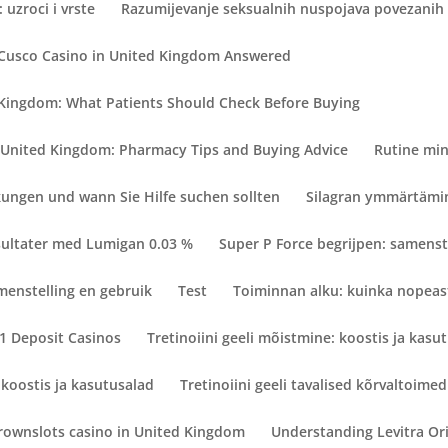
 uzroci i vrste
Razumijevanje seksualnih nuspojava povezanih
 Cusco Casino in United Kingdom Answered
 Kingdom: What Patients Should Check Before Buying
 United Kingdom: Pharmacy Tips and Buying Advice
Rutine min
ngen und wann Sie Hilfe suchen sollten
Silagran ymmärtämin
esultater med Lumigan 0.03 %
Super P Force begrijpen: samenst
menstelling en gebruik
Test
Toiminnan alku: kuinka nopeast
€1 Deposit Casinos
Tretinoiini geeli mõistmine: koostis ja kasu
 koostis ja kasutusalad
Tretinoiini geeli tavalised kõrvaltoimed
rownslots casino in United Kingdom
Understanding Levitra Orig