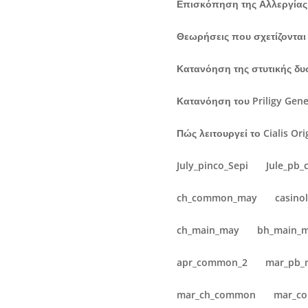
Επισκόπηση της Αλλεργίας 
Θεωρήσεις που σχετίζονται μ
Κατανόηση της στυτικής δυ
Κατανόηση του Priligy Gen
Πώς λειτουργεί το Cialis Or
July_pinco_Sepi
Jule_pb
ch_common_may
casino
ch_main_may
bh_main_
apr_common_2
mar_pb_
mar_ch_common
mar_c