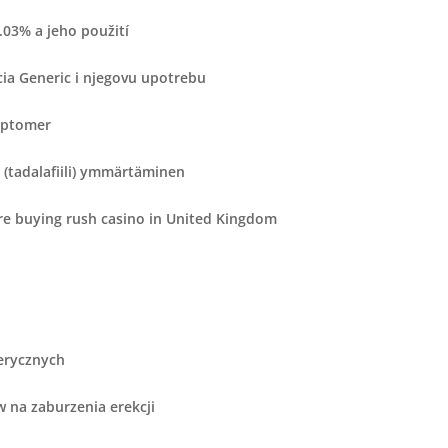
.03% a jeho použití
cia Generic i njegovu upotrebu
ymptomer
n (tadalafiili) ymmärtäminen
e buying rush casino in United Kingdom
erycznych
 na zaburzenia erekcji