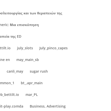
υσλειτουργίας και των θεραπειών της
eneric: Μια επισκόπηση
ραπεία της ED
tilt.io
july_slots
July_pinco_capes
ine en
may_main_sb
b
canli_may
sugar rush
common_1
bt_,apr_main
eb_bettilt.io
mar_PL
it-play.comda
Business, Advertising