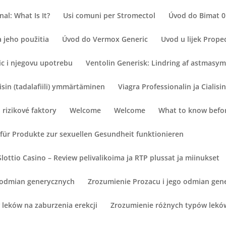
al: What Is It?
Usi comuni per Stromectol
Úvod do Bimat 0
 jeho použitia
Úvod do Vermox Generic
Uvod u lijek Prope
ic i njegovu upotrebu
Ventolin Generisk: Lindring af astmas
lisin (tadalafiili) ymmärtäminen
Viagra Professionalin ja Cialisi
a rizikové faktory
Welcome
Welcome
What to know befor
für Produkte zur sexuellen Gesundheit funktionieren
lottio Casino – Review pelivalikoima ja RTP plussat ja miinukset
o odmian generycznych
Zrozumienie Prozacu i jego odmian gen
leków na zaburzenia erekcji
Zrozumienie różnych typów leków