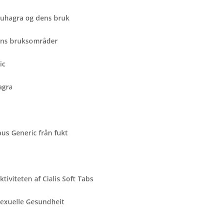
Suhagra og dens bruk
dens bruksområder
ic
agra
us Generic från fukt
iviteten af ​​Cialis Soft Tabs
sexuelle Gesundheit