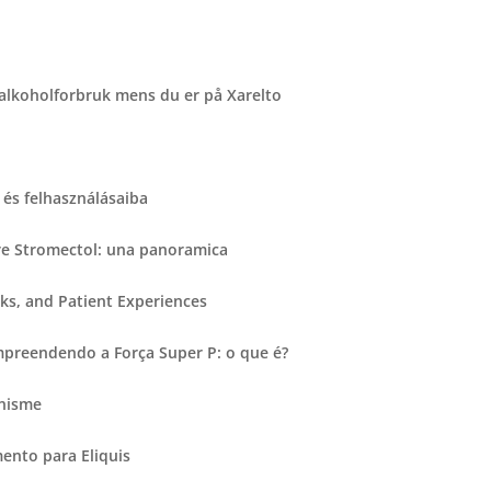
 alkoholforbruk mens du er på Xarelto
és felhasználásaiba
re Stromectol: una panoramica
ks, and Patient Experiences
preendendo a Força Super P: o que é?
anisme
nto para Eliquis