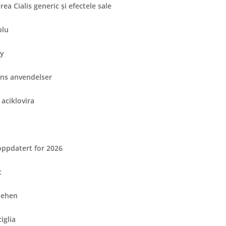
rea Cialis generic și efectele sale
blu
by
ens anvendelser
 aciklovira
oppdatert for 2026
c
tehen
iglia