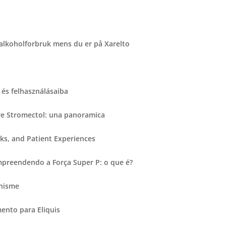
 alkoholforbruk mens du er på Xarelto
és felhasználásaiba
re Stromectol: una panoramica
ks, and Patient Experiences
preendendo a Força Super P: o que é?
anisme
nto para Eliquis