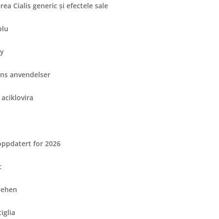
rea Cialis generic și efectele sale
blu
by
ens anvendelser
 aciklovira
oppdatert for 2026
c
tehen
iglia