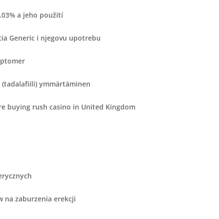
.03% a jeho použití
cia Generic i njegovu upotrebu
ymptomer
n (tadalafiili) ymmärtäminen
e buying rush casino in United Kingdom
erycznych
 na zaburzenia erekcji