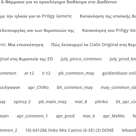
& Φάρμακα για το κρυολόγημα διαθέσιμα στο Διαδίκτυο
ε την ηλικία για το Priligy Generic
Κατανόηση της στυτικής δ
σλειτουργίας και των θεραπειών της
Κατανόηση του Priligy G
eric: Μια επισκόπηση
Πώς λειτουργεί το Cialis Original στη θε
iginal στη θεραπεία της ED
july_pinco_common
july_prod_bet
_common
ar t2
ir t2
pb_common_may
goldenblaze onl
luckywave
apr_ChiRo
bh_common_may
may_common_s
may
spinsy 2
pb_main_may
mar_8
plinko
bt_apr_
main
apr_common_1
apr_prod
mar_6
apr_MeMo
f
ommon_2
10) 641286 links Mix Casino (6-SE) (3) DONE
leband