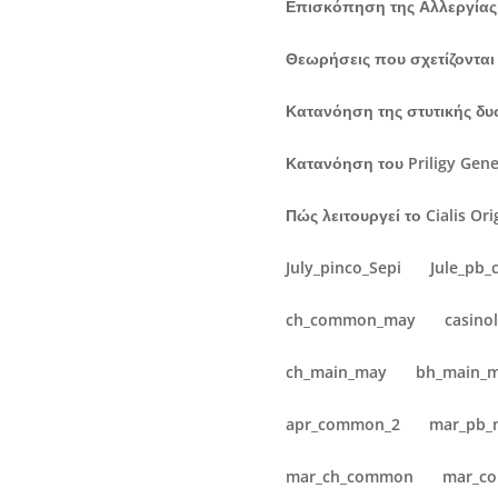
Επισκόπηση της Αλλεργίας 
Θεωρήσεις που σχετίζονται μ
Κατανόηση της στυτικής δυ
Κατανόηση του Priligy Gen
Πώς λειτουργεί το Cialis Or
July_pinco_Sepi
Jule_pb
ch_common_may
casino
ch_main_may
bh_main_
apr_common_2
mar_pb_
mar_ch_common
mar_c