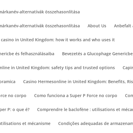
márkanév-alternatívák összehasonlítása
márkanév-alternatívák összehasonlítása
About Us
Anbefalt
 casino in United Kingdom: how it works and who uses it
ericbe és felhasználásaiba
Bevezetés a Glucophage Genericbe 
nline in United Kingdom: safety tips and trusted options
Capi
noramica
Casino Hermesonline in United Kingdom: Benefits, Ris
orce no corpo
Como funciona a Super P Force no corpo
Com
er P: o que é?
Comprendre le baclofène : utilisations et méc
utilisations et mécanisme
Condições adequadas de armazename