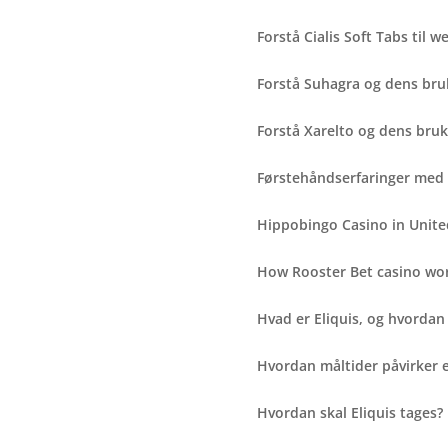
Forstå Cialis Soft Tabs til
Forstå Suhagra og dens bru
Forstå Xarelto og dens br
Førstehåndserfaringer med 
Hippobingo Casino in Unite
How Rooster Bet casino wor
Hvad er Eliquis, og hvordan 
Hvordan måltider påvirker eff
Hvordan skal Eliquis tages?