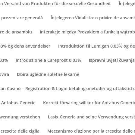
n Versand von Produkten für die sexuelle Gesundheit
Înțelege
O prezentare generală
Înțelegerea Vidalista: o privire de ansam
vire de ansamblu
Interakcje między Prozakiem a funkcją wątro
.03% og dens anvendelser
Introduktion til Lumigan 0.03% og d
.03%
Introduzione a Careprost 0.03%
Ispravni uvjeti čuvanja
ovira
Izbira ugledne spletne lekarne
an Casino – Registration & Login betalingsmetoder og uttakstid 
ör Antabus Generic
Korrekt förvaringsvillkor för Antabus Generi
erwendung verstehen
Lasix Generic und seine Verwendung vers
rescita delle ciglia
Meccanismo d’azione per la crescita delle c