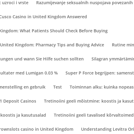
 uzroci i vrste
Razumijevanje seksualnih nuspojava povezanih
 Cusco Casino in United Kingdom Answered
 Kingdom: What Patients Should Check Before Buying
 United Kingdom: Pharmacy Tips and Buying Advice
Rutine min
ngen und wann Sie Hilfe suchen sollten
Silagran ymmärtämin
esultater med Lumigan 0.03 %
Super P Force begrijpen: samenst
menstelling en gebruik
Test
Toiminnan alku: kuinka nopeast
€1 Deposit Casinos
Tretinoiini geeli mõistmine: koostis ja kasu
 koostis ja kasutusalad
Tretinoiini geeli tavalised kõrvaltoimed
rownslots casino in United Kingdom
Understanding Levitra Orig