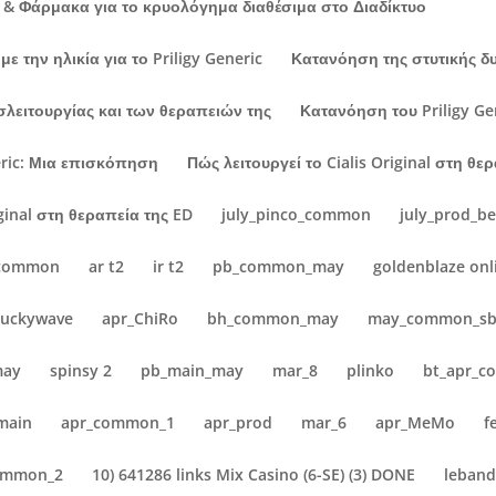
& Φάρμακα για το κρυολόγημα διαθέσιμα στο Διαδίκτυο
ε την ηλικία για το Priligy Generic
Κατανόηση της στυτικής δ
σλειτουργίας και των θεραπειών της
Κατανόηση του Priligy G
eric: Μια επισκόπηση
Πώς λειτουργεί το Cialis Original στη θε
iginal στη θεραπεία της ED
july_pinco_common
july_prod_bet
_common
ar t2
ir t2
pb_common_may
goldenblaze onl
luckywave
apr_ChiRo
bh_common_may
may_common_s
may
spinsy 2
pb_main_may
mar_8
plinko
bt_apr_
main
apr_common_1
apr_prod
mar_6
apr_MeMo
f
ommon_2
10) 641286 links Mix Casino (6-SE) (3) DONE
leband