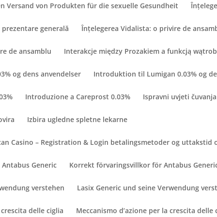
n Versand von Produkten für die sexuelle Gesundheit
Înțelege
O prezentare generală
Înțelegerea Vidalista: o privire de ansam
vire de ansamblu
Interakcje między Prozakiem a funkcją wątro
.03% og dens anvendelser
Introduktion til Lumigan 0.03% og d
.03%
Introduzione a Careprost 0.03%
Ispravni uvjeti čuvanja
ovira
Izbira ugledne spletne lekarne
an Casino – Registration & Login betalingsmetoder og uttakstid 
ör Antabus Generic
Korrekt förvaringsvillkor för Antabus Generi
erwendung verstehen
Lasix Generic und seine Verwendung vers
rescita delle ciglia
Meccanismo d’azione per la crescita delle c