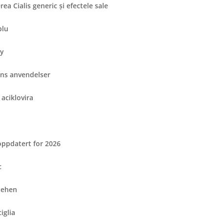
rea Cialis generic și efectele sale
blu
by
ens anvendelser
 aciklovira
oppdatert for 2026
c
tehen
iglia