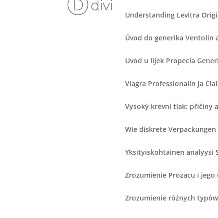
Understanding Levitra Origin
Úvod do generika Ventolin a
Uvod u lijek Propecia Gener
Viagra Professionalin ja Cia
Vysoký krevní tlak: příčiny 
Wie diskrete Verpackungen 
Yksityiskohtainen analyysi S
Zrozumienie Prozacu i jeg
Zrozumienie różnych typów 