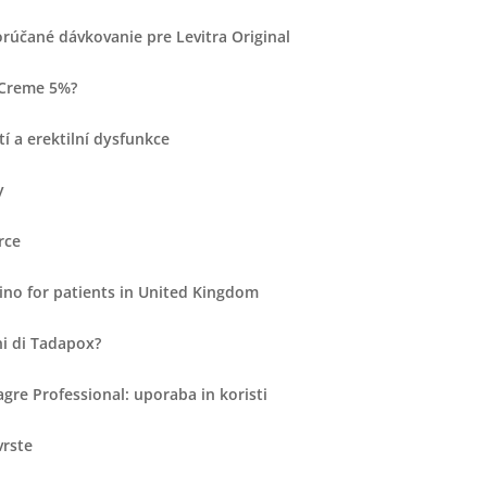
rúčané dávkovanie pre Levitra Original
r Creme 5%?
í a erektilní dysfunkce
y
rce
ino for patients in United Kingdom
uni di Tadapox?
gre Professional: uporaba in koristi
vrste