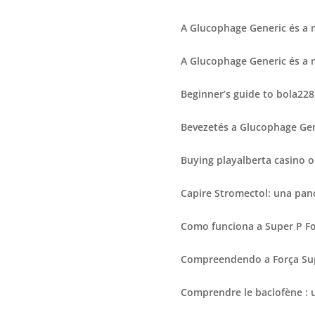
A Glucophage Generic és a 
A Glucophage Generic és a 
Beginner’s guide to bola228
Bevezetés a Glucophage Gen
Buying playalberta casino o
Capire Stromectol: una pa
Como funciona a Super P F
Compreendendo a Força Sup
Comprendre le baclofène : 