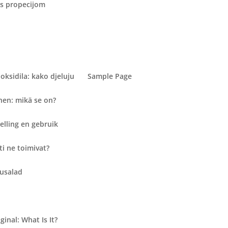
 s propecijom
oksidila: kako djeluju
Sample Page
en: mikä se on?
elling en gebruik
i ne toimivat?
tusalad
inal: What Is It?