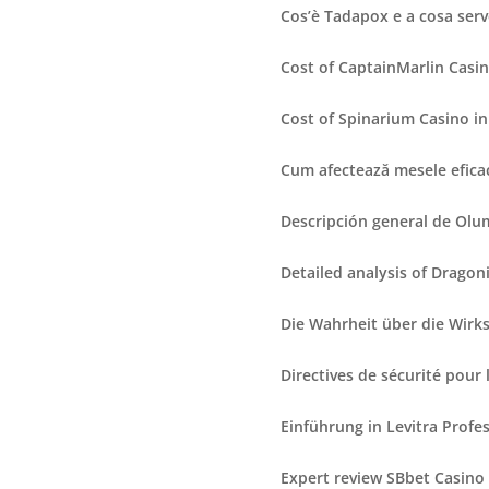
Cos’è Tadapox e a cosa serv
Cost of CaptainMarlin Casi
Cost of Spinarium Casino i
Cum afectează mesele eficac
Descripción general de Olum
Detailed analysis of Dragon
Die Wahrheit über die Wirks
Directives de sécurité pour 
Einführung in Levitra Profe
Expert review SBbet Casino 