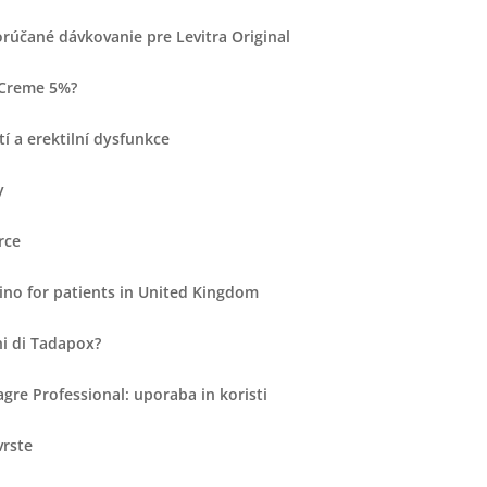
rúčané dávkovanie pre Levitra Original
r Creme 5%?
í a erektilní dysfunkce
y
rce
ino for patients in United Kingdom
uni di Tadapox?
gre Professional: uporaba in koristi
vrste