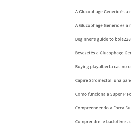
A Glucophage Generic és a 
A Glucophage Generic és a 
Beginner’s guide to bola228
Bevezetés a Glucophage Gen
Buying playalberta casino o
Capire Stromectol: una pa
Como funciona a Super P F
Compreendendo a Força Sup
Comprendre le baclofène : 