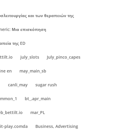
υσλειτουργίας και των θεραπειών της
eneric: Μια επισκόπηση
ραπεία της ED
tilt.io
july_slots
July_pinco_capes
ine en
may_main_sb
b
canli_may
sugar rush
common_1
bt_,apr_main
eb_bettilt.io
mar_PL
it-play.comda
Business, Advertising