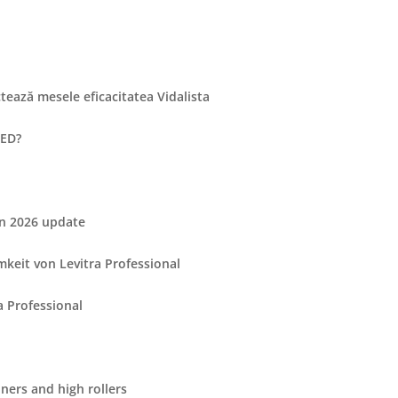
tează mesele eficacitatea Vidalista
 ED?
in 2026 update
keit von Levitra Professional
a Professional
ners and high rollers