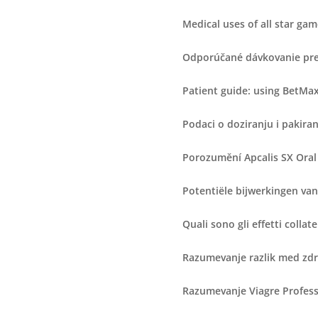
Medical uses of all star ga
Odporúčané dávkovanie pre 
Patient guide: using BetMa
Podaci o doziranju i pakiran
Porozumění Apcalis SX Oral 
Potentiële bijwerkingen van
Quali sono gli effetti colla
Razumevanje razlik med zdr
Razumevanje Viagre Professi