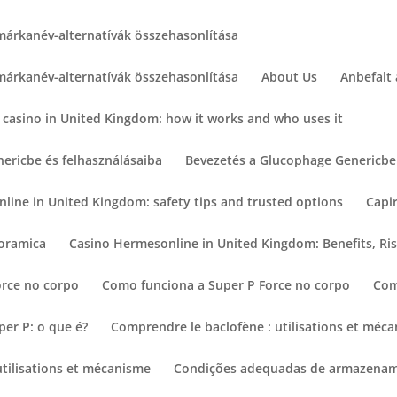
márkanév-alternatívák összehasonlítása
márkanév-alternatívák összehasonlítása
About Us
Anbefalt
 casino in United Kingdom: how it works and who uses it
ericbe és felhasználásaiba
Bevezetés a Glucophage Genericbe 
nline in United Kingdom: safety tips and trusted options
Capi
noramica
Casino Hermesonline in United Kingdom: Benefits, Ris
orce no corpo
Como funciona a Super P Force no corpo
Com
er P: o que é?
Comprendre le baclofène : utilisations et méc
utilisations et mécanisme
Condições adequadas de armazename