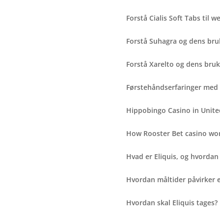
Forstå Cialis Soft Tabs til
Forstå Suhagra og dens bru
Forstå Xarelto og dens br
Førstehåndserfaringer med 
Hippobingo Casino in Unite
How Rooster Bet casino wor
Hvad er Eliquis, og hvordan 
Hvordan måltider påvirker eff
Hvordan skal Eliquis tages?