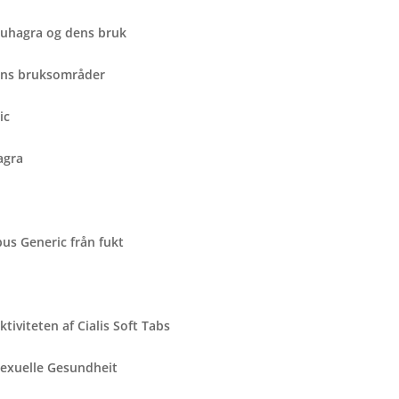
Suhagra og dens bruk
dens bruksområder
ic
agra
us Generic från fukt
iviteten af ​​Cialis Soft Tabs
sexuelle Gesundheit