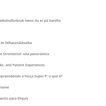
 alkoholforbruk mens du er på Xarelto
és felhasználásaiba
re Stromectol: una panoramica
ks, and Patient Experiences
preendendo a Força Super P: o que é?
anisme
nto para Eliquis