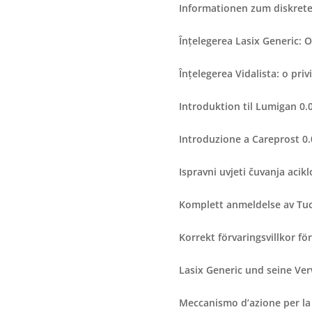
Informationen zum diskrete
Înțelegerea Lasix Generic: 
Înțelegerea Vidalista: o pri
Introduktion til Lumigan 0
Introduzione a Careprost 0
Ispravni uvjeti čuvanja acikl
Komplett anmeldelse av Tuc
Korrekt förvaringsvillkor f
Lasix Generic und seine V
Meccanismo d’azione per la c