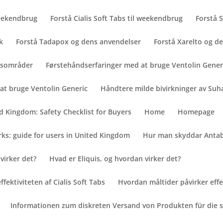
 weekendbrug
Forstå Cialis Soft Tabs til weekendbrug
Forstå 
k
Forstå Tadapox og dens anvendelser
Forstå Xarelto og 
uksområder
Førstehåndserfaringer med at bruge Ventolin Gener
at bruge Ventolin Generic
Håndtere milde bivirkninger av Suh
d Kingdom: Safety Checklist for Buyers
Home
Homepage
ks: guide for users in United Kingdom
Hur man skyddar Antab
virker det?
Hvad er Eliquis, og hvordan virker det?
ektiviteten af ​​Cialis Soft Tabs
Hvordan måltider påvirker effekt
Informationen zum diskreten Versand von Produkten für die 