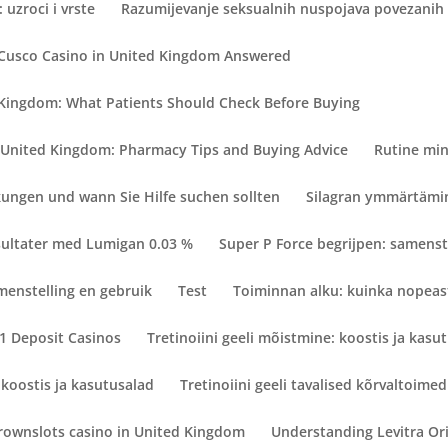
 uzroci i vrste
Razumijevanje seksualnih nuspojava povezanih
 Cusco Casino in United Kingdom Answered
 Kingdom: What Patients Should Check Before Buying
 United Kingdom: Pharmacy Tips and Buying Advice
Rutine min
ngen und wann Sie Hilfe suchen sollten
Silagran ymmärtämin
esultater med Lumigan 0.03 %
Super P Force begrijpen: samenst
menstelling en gebruik
Test
Toiminnan alku: kuinka nopeast
€1 Deposit Casinos
Tretinoiini geeli mõistmine: koostis ja kasu
 koostis ja kasutusalad
Tretinoiini geeli tavalised kõrvaltoimed
rownslots casino in United Kingdom
Understanding Levitra Orig