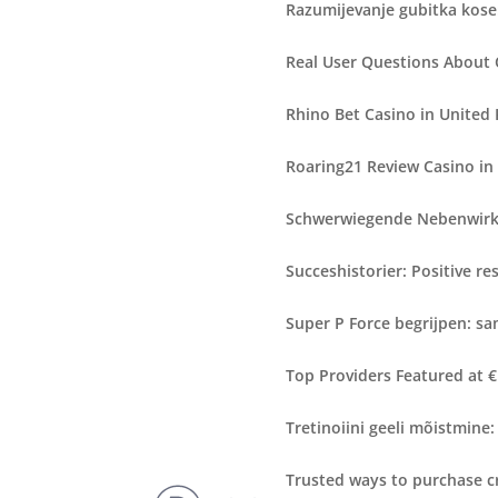
Razumijevanje gubitka kose:
Real User Questions About
Rhino Bet Casino in United
Roaring21 Review Casino in
Schwerwiegende Nebenwirku
Succeshistorier: Positive r
Super P Force begrijpen: sa
Top Providers Featured at 
Tretinoiini geeli mõistmine:
Trusted ways to purchase c