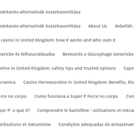
márkanév-alternatívák összehasonlítása
márkanév-alternatívák összehasonlítása
About Us
Anbefalt
 casino in United Kingdom: how it works and who uses it
ericbe és felhasználásaiba
Bevezetés a Glucophage Genericbe 
nline in United Kingdom: safety tips and trusted options
Capi
noramica
Casino Hermesonline in United Kingdom: Benefits, Ris
orce no corpo
Como funciona a Super P Force no corpo
Com
er P: o que é?
Comprendre le baclofène : utilisations et méc
utilisations et mécanisme
Condições adequadas de armazename