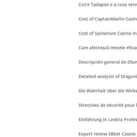
Cos’è Tadapox e a cosa serv
Cost of CaptainMarlin Casi
Cost of Spinarium Casino i
Cum afectează mesele eficac
Descripción general de Olum
Detailed analysis of Dragon
Die Wahrheit über die Wirks
Directives de sécurité pour 
Einführung in Levitra Profe
Expert review SBbet Casino 