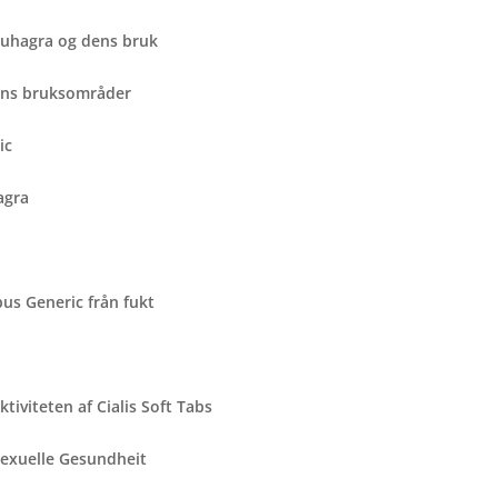
Suhagra og dens bruk
dens bruksområder
ic
agra
us Generic från fukt
iviteten af ​​Cialis Soft Tabs
sexuelle Gesundheit