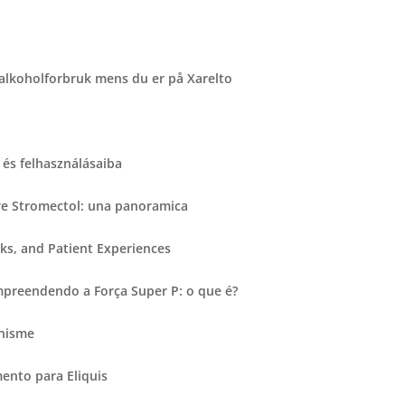
 alkoholforbruk mens du er på Xarelto
és felhasználásaiba
re Stromectol: una panoramica
ks, and Patient Experiences
preendendo a Força Super P: o que é?
anisme
nto para Eliquis