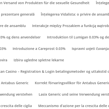
n Versand von Produkten für die sexuelle Gesundheit
Înțelege
O prezentare generală
Înțelegerea Vidalista: o privire de ansam
vire de ansamblu
Interakcje między Prozakiem a funkcją wątro
.03% og dens anvendelser
Introduktion til Lumigan 0.03% og d
.03%
Introduzione a Careprost 0.03%
Ispravni uvjeti čuvanja
ovira
Izbira ugledne spletne lekarne
an Casino – Registration & Login betalingsmetoder og uttakstid 
ör Antabus Generic
Korrekt förvaringsvillkor för Antabus Generi
erwendung verstehen
Lasix Generic und seine Verwendung vers
rescita delle ciglia
Meccanismo d’azione per la crescita delle c