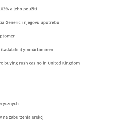
.03% a jeho použití
cia Generic i njegovu upotrebu
ymptomer
n (tadalafiili) ymmärtäminen
e buying rush casino in United Kingdom
erycznych
 na zaburzenia erekcji