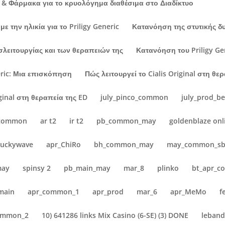
& Φάρμακα για το κρυολόγημα διαθέσιμα στο Διαδίκτυο
ε την ηλικία για το Priligy Generic
Κατανόηση της στυτικής δ
σλειτουργίας και των θεραπειών της
Κατανόηση του Priligy G
eric: Μια επισκόπηση
Πώς λειτουργεί το Cialis Original στη θε
iginal στη θεραπεία της ED
july_pinco_common
july_prod_bet
_common
ar t2
ir t2
pb_common_may
goldenblaze onl
luckywave
apr_ChiRo
bh_common_may
may_common_s
may
spinsy 2
pb_main_may
mar_8
plinko
bt_apr_
main
apr_common_1
apr_prod
mar_6
apr_MeMo
f
ommon_2
10) 641286 links Mix Casino (6-SE) (3) DONE
leband