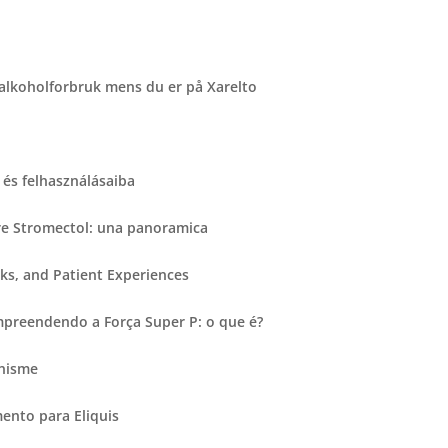
 alkoholforbruk mens du er på Xarelto
és felhasználásaiba
re Stromectol: una panoramica
ks, and Patient Experiences
preendendo a Força Super P: o que é?
anisme
nto para Eliquis