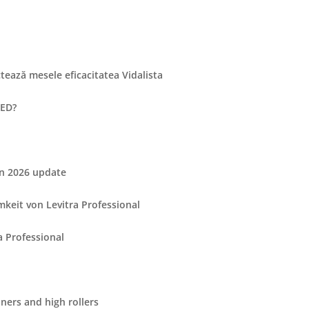
tează mesele eficacitatea Vidalista
 ED?
in 2026 update
keit von Levitra Professional
a Professional
ners and high rollers