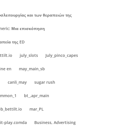
υσλειτουργίας και των θεραπειών της
eneric: Μια επισκόπηση
ραπεία της ED
tilt.io
july_slots
July_pinco_capes
ine en
may_main_sb
b
canli_may
sugar rush
common_1
bt_,apr_main
eb_bettilt.io
mar_PL
it-play.comda
Business, Advertising