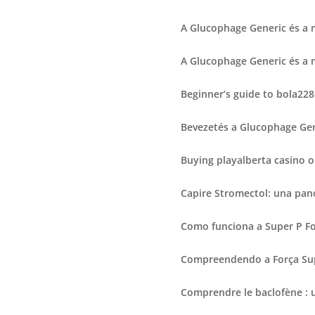
A Glucophage Generic és a 
A Glucophage Generic és a 
Beginner’s guide to bola228
Bevezetés a Glucophage Gen
Buying playalberta casino o
Capire Stromectol: una pa
Como funciona a Super P F
Compreendendo a Força Sup
Comprendre le baclofène : 