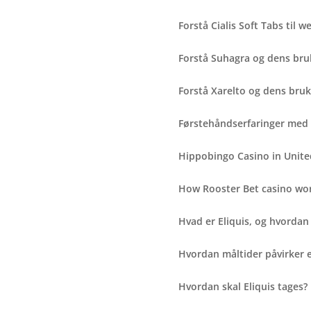
Forstå Cialis Soft Tabs til
Forstå Suhagra og dens bru
Forstå Xarelto og dens br
Førstehåndserfaringer med 
Hippobingo Casino in Unite
How Rooster Bet casino wor
Hvad er Eliquis, og hvordan 
Hvordan måltider påvirker eff
Hvordan skal Eliquis tages?