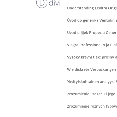
Understanding Levitra Origin
Úvod do generika Ventolin a
Uvod u lijek Propecia Gener
Viagra Professionalin ja Cia
Vysoký krevní tlak: příčiny 
Wie diskrete Verpackungen 
Yksityiskohtainen analyysi S
Zrozumienie Prozacu i jeg
Zrozumienie różnych typów 