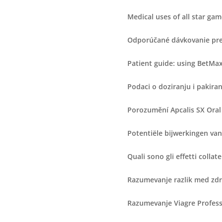
Medical uses of all star ga
Odporúčané dávkovanie pre 
Patient guide: using BetMa
Podaci o doziranju i pakiran
Porozumění Apcalis SX Oral 
Potentiële bijwerkingen van
Quali sono gli effetti colla
Razumevanje razlik med zdr
Razumevanje Viagre Professi