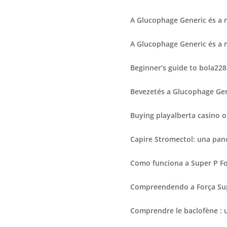
A Glucophage Generic és a 
A Glucophage Generic és a 
Beginner’s guide to bola228
Bevezetés a Glucophage Gen
Buying playalberta casino o
Capire Stromectol: una pa
Como funciona a Super P F
Compreendendo a Força Sup
Comprendre le baclofène : 