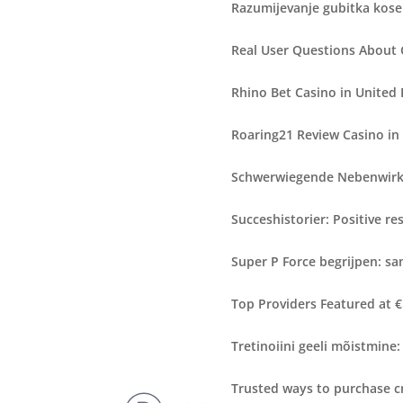
Razumijevanje gubitka kose:
Real User Questions About
Rhino Bet Casino in United
Roaring21 Review Casino in
Schwerwiegende Nebenwirku
Succeshistorier: Positive r
Super P Force begrijpen: sa
Top Providers Featured at 
Tretinoiini geeli mõistmine:
Trusted ways to purchase c