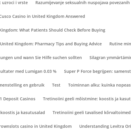
 uzroci i vrste
Razumijevanje seksualnih nuspojava povezanih
 Cusco Casino in United Kingdom Answered
 Kingdom: What Patients Should Check Before Buying
 United Kingdom: Pharmacy Tips and Buying Advice
Rutine min
ngen und wann Sie Hilfe suchen sollten
Silagran ymmärtämin
esultater med Lumigan 0.03 %
Super P Force begrijpen: samenst
menstelling en gebruik
Test
Toiminnan alku: kuinka nopeast
€1 Deposit Casinos
Tretinoiini geeli mõistmine: koostis ja kasu
 koostis ja kasutusalad
Tretinoiini geeli tavalised kõrvaltoimed
rownslots casino in United Kingdom
Understanding Levitra Orig