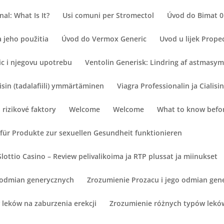
al: What Is It?
Usi comuni per Stromectol
Úvod do Bimat 0
 jeho použitia
Úvod do Vermox Generic
Uvod u lijek Prope
ic i njegovu upotrebu
Ventolin Generisk: Lindring af astmas
lisin (tadalafiili) ymmärtäminen
Viagra Professionalin ja Cialisi
a rizikové faktory
Welcome
Welcome
What to know befor
für Produkte zur sexuellen Gesundheit funktionieren
lottio Casino – Review pelivalikoima ja RTP plussat ja miinukset
o odmian generycznych
Zrozumienie Prozacu i jego odmian gen
leków na zaburzenia erekcji
Zrozumienie różnych typów leków