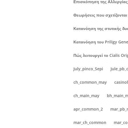
Επισκόπηση της Αλλεργίας 
Θεωρήσεις που σχετίζονται μ
Κατανόηση της στυτικής δυ
Κατανόηση του Priligy Gen
Πώς λειτουργεί το Cialis Or
July_pinco_Sepi
Jule_pb
ch_common_may
casino
ch_main_may
bh_main_
apr_common_2
mar_pb_
mar_ch_common
mar_c