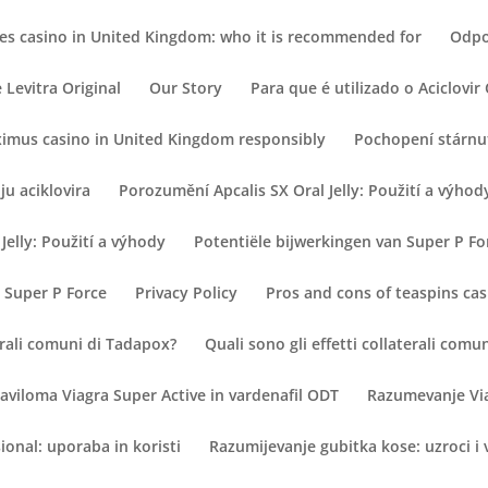
mes casino in United Kingdom: who it is recommended for
Odpo
Levitra Original
Our Story
Para que é utilizado o Aciclovi
ximus casino in United Kingdom responsibly
Pochopení stárnut
ju aciklovira
Porozumění Apcalis SX Oral Jelly: Použití a výhod
Jelly: Použití a výhody
Potentiële bijwerkingen van Super P Fo
 Super P Force
Privacy Policy
Pros and cons of teaspins cas
terali comuni di Tadapox?
Quali sono gli effetti collaterali com
aviloma Viagra Super Active in vardenafil ODT
Razumevanje Via
onal: uporaba in koristi
Razumijevanje gubitka kose: uzroci i 