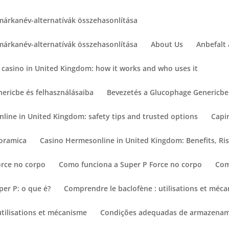
márkanév-alternatívák összehasonlítása
márkanév-alternatívák összehasonlítása
About Us
Anbefalt
 casino in United Kingdom: how it works and who uses it
ericbe és felhasználásaiba
Bevezetés a Glucophage Genericbe 
nline in United Kingdom: safety tips and trusted options
Capi
noramica
Casino Hermesonline in United Kingdom: Benefits, Ris
orce no corpo
Como funciona a Super P Force no corpo
Com
er P: o que é?
Comprendre le baclofène : utilisations et méc
utilisations et mécanisme
Condições adequadas de armazename