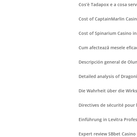
Cos’è Tadapox e a cosa serv
Cost of CaptainMarlin Casi
Cost of Spinarium Casino i
Cum afectează mesele eficac
Descripción general de Olum
Detailed analysis of Dragon
Die Wahrheit über die Wirks
Directives de sécurité pour 
Einführung in Levitra Profe
Expert review SBbet Casino 