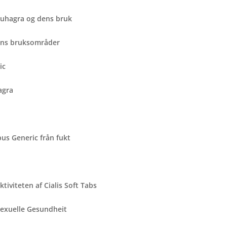
Suhagra og dens bruk
dens bruksområder
ic
agra
us Generic från fukt
iviteten af ​​Cialis Soft Tabs
sexuelle Gesundheit