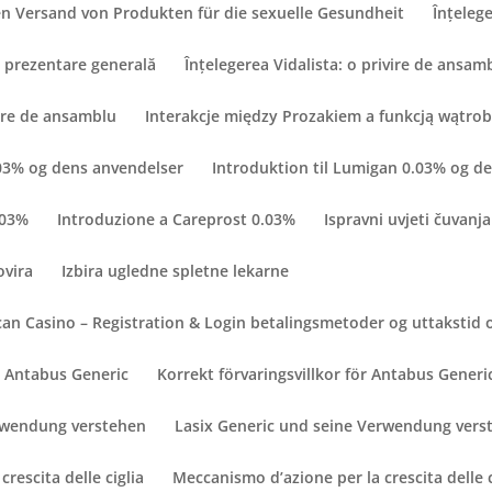
n Versand von Produkten für die sexuelle Gesundheit
Înțelege
O prezentare generală
Înțelegerea Vidalista: o privire de ansam
vire de ansamblu
Interakcje między Prozakiem a funkcją wątro
.03% og dens anvendelser
Introduktion til Lumigan 0.03% og d
.03%
Introduzione a Careprost 0.03%
Ispravni uvjeti čuvanja
ovira
Izbira ugledne spletne lekarne
an Casino – Registration & Login betalingsmetoder og uttakstid 
ör Antabus Generic
Korrekt förvaringsvillkor för Antabus Generi
erwendung verstehen
Lasix Generic und seine Verwendung vers
rescita delle ciglia
Meccanismo d’azione per la crescita delle c