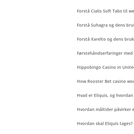
Forstå Cialis Soft Tabs til
Forstå Suhagra og dens bru
Forstå Xarelto og dens br
Førstehåndserfaringer med 
Hippobingo Casino in Unite
How Rooster Bet casino wor
Hvad er Eliquis, og hvordan 
Hvordan måltider påvirker eff
Hvordan skal Eliquis tages?