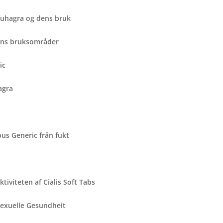
Suhagra og dens bruk
dens bruksområder
ic
agra
us Generic från fukt
iviteten af ​​Cialis Soft Tabs
sexuelle Gesundheit