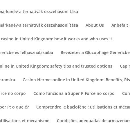
márkanév-alternatívák összehasonlítása
márkanév-alternatívák összehasonlítása
About Us
Anbefalt
 casino in United Kingdom: how it works and who uses it
ericbe és felhasználásaiba
Bevezetés a Glucophage Genericbe 
nline in United Kingdom: safety tips and trusted options
Capi
noramica
Casino Hermesonline in United Kingdom: Benefits, Ris
orce no corpo
Como funciona a Super P Force no corpo
Com
er P: o que é?
Comprendre le baclofène : utilisations et méc
utilisations et mécanisme
Condições adequadas de armazename