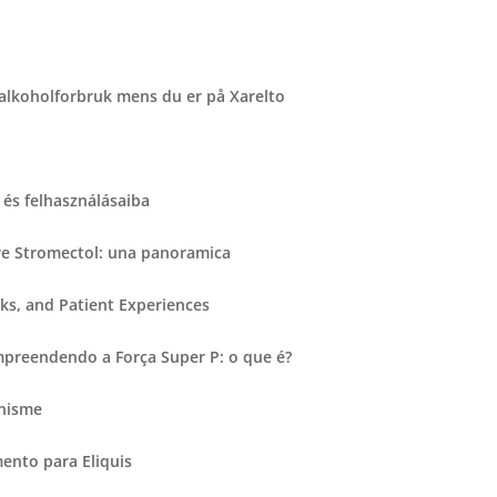
 alkoholforbruk mens du er på Xarelto
és felhasználásaiba
re Stromectol: una panoramica
ks, and Patient Experiences
preendendo a Força Super P: o que é?
anisme
nto para Eliquis