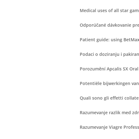
Medical uses of all star ga
Odporúčané dávkovanie pre 
Patient guide: using BetMa
Podaci o doziranju i pakiran
Porozumění Apcalis SX Oral 
Potentiële bijwerkingen van
Quali sono gli effetti colla
Razumevanje razlik med zdr
Razumevanje Viagre Professi