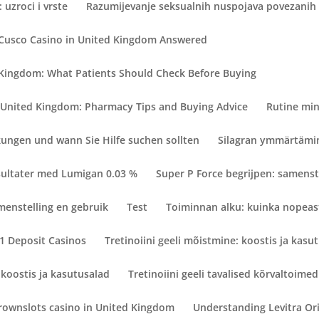
 uzroci i vrste
Razumijevanje seksualnih nuspojava povezanih
 Cusco Casino in United Kingdom Answered
 Kingdom: What Patients Should Check Before Buying
 United Kingdom: Pharmacy Tips and Buying Advice
Rutine min
ngen und wann Sie Hilfe suchen sollten
Silagran ymmärtämin
esultater med Lumigan 0.03 %
Super P Force begrijpen: samenst
menstelling en gebruik
Test
Toiminnan alku: kuinka nopeast
€1 Deposit Casinos
Tretinoiini geeli mõistmine: koostis ja kasu
 koostis ja kasutusalad
Tretinoiini geeli tavalised kõrvaltoimed
rownslots casino in United Kingdom
Understanding Levitra Orig