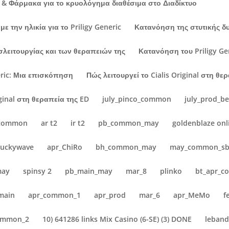
& Φάρμακα για το κρυολόγημα διαθέσιμα στο Διαδίκτυο
ε την ηλικία για το Priligy Generic
Κατανόηση της στυτικής δ
σλειτουργίας και των θεραπειών της
Κατανόηση του Priligy G
eric: Μια επισκόπηση
Πώς λειτουργεί το Cialis Original στη θε
iginal στη θεραπεία της ED
july_pinco_common
july_prod_bet
_common
ar t2
ir t2
pb_common_may
goldenblaze onl
luckywave
apr_ChiRo
bh_common_may
may_common_s
may
spinsy 2
pb_main_may
mar_8
plinko
bt_apr_
main
apr_common_1
apr_prod
mar_6
apr_MeMo
f
ommon_2
10) 641286 links Mix Casino (6-SE) (3) DONE
leband