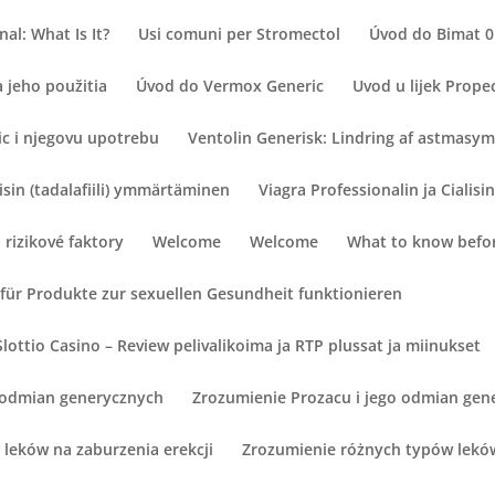
al: What Is It?
Usi comuni per Stromectol
Úvod do Bimat 0
 jeho použitia
Úvod do Vermox Generic
Uvod u lijek Prope
ic i njegovu upotrebu
Ventolin Generisk: Lindring af astmas
lisin (tadalafiili) ymmärtäminen
Viagra Professionalin ja Cialisi
a rizikové faktory
Welcome
Welcome
What to know befor
für Produkte zur sexuellen Gesundheit funktionieren
lottio Casino – Review pelivalikoima ja RTP plussat ja miinukset
o odmian generycznych
Zrozumienie Prozacu i jego odmian gen
leków na zaburzenia erekcji
Zrozumienie różnych typów leków