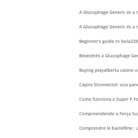
A Glucophage Generic és a 
A Glucophage Generic és a 
Beginner’s guide to bola228
Bevezetés a Glucophage Gen
Buying playalberta casino o
Capire Stromectol: una pa
Como funciona a Super P F
Compreendendo a Força Sup
Comprendre le baclofène : 