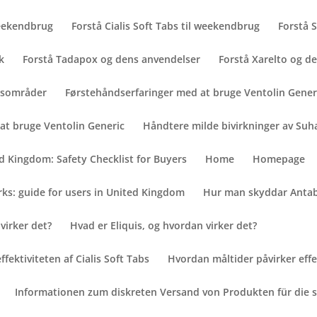
 weekendbrug
Forstå Cialis Soft Tabs til weekendbrug
Forstå 
k
Forstå Tadapox og dens anvendelser
Forstå Xarelto og 
uksområder
Førstehåndserfaringer med at bruge Ventolin Gener
at bruge Ventolin Generic
Håndtere milde bivirkninger av Suh
d Kingdom: Safety Checklist for Buyers
Home
Homepage
ks: guide for users in United Kingdom
Hur man skyddar Antab
virker det?
Hvad er Eliquis, og hvordan virker det?
ektiviteten af ​​Cialis Soft Tabs
Hvordan måltider påvirker effekt
Informationen zum diskreten Versand von Produkten für die 