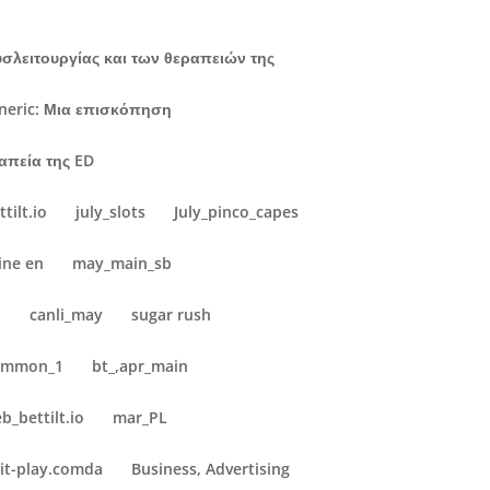
υσλειτουργίας και των θεραπειών της
eneric: Μια επισκόπηση
ραπεία της ED
tilt.io
july_slots
July_pinco_capes
ine en
may_main_sb
b
canli_may
sugar rush
common_1
bt_,apr_main
eb_bettilt.io
mar_PL
it-play.comda
Business, Advertising