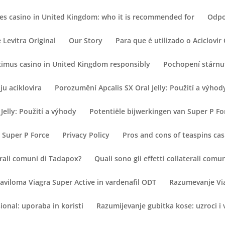
mes casino in United Kingdom: who it is recommended for
Odpo
Levitra Original
Our Story
Para que é utilizado o Aciclovi
ximus casino in United Kingdom responsibly
Pochopení stárnut
ju aciklovira
Porozumění Apcalis SX Oral Jelly: Použití a výhod
Jelly: Použití a výhody
Potentiële bijwerkingen van Super P Fo
 Super P Force
Privacy Policy
Pros and cons of teaspins cas
terali comuni di Tadapox?
Quali sono gli effetti collaterali com
aviloma Viagra Super Active in vardenafil ODT
Razumevanje Via
onal: uporaba in koristi
Razumijevanje gubitka kose: uzroci i 