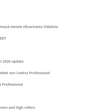
tează mesele eficacitatea Vidalista
 ED?
in 2026 update
keit von Levitra Professional
a Professional
ners and high rollers