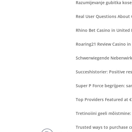
Razumijevanje gubitka kose:
Real User Questions About
Rhino Bet Casino in United
Roaring21 Review Casino in
Schwerwiegende Nebenwirku
Succeshistorier: Positive r
Super P Force begrijpen: sa
Top Providers Featured at 
Tretinoiini geeli mõistmine:
Trusted ways to purchase c