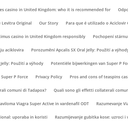
mes casino in United Kingdom: who it is recommended for
Odpo
Levitra Original
Our Story
Para que é utilizado o Aciclovi
ximus casino in United Kingdom responsibly
Pochopení stárnut
ju aciklovira
Porozumění Apcalis SX Oral Jelly: Použití a výhod
Jelly: Použití a výhody
Potentiële bijwerkingen van Super P Fo
 Super P Force
Privacy Policy
Pros and cons of teaspins cas
terali comuni di Tadapox?
Quali sono gli effetti collaterali com
aviloma Viagra Super Active in vardenafil ODT
Razumevanje Via
onal: uporaba in koristi
Razumijevanje gubitka kose: uzroci i 