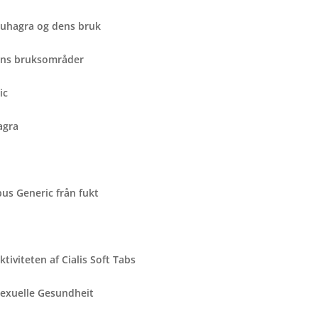
Suhagra og dens bruk
dens bruksområder
ic
agra
us Generic från fukt
iviteten af ​​Cialis Soft Tabs
sexuelle Gesundheit