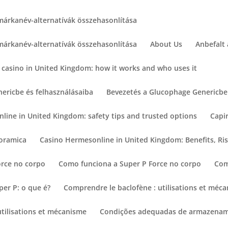
márkanév-alternatívák összehasonlítása
márkanév-alternatívák összehasonlítása
About Us
Anbefalt
 casino in United Kingdom: how it works and who uses it
ericbe és felhasználásaiba
Bevezetés a Glucophage Genericbe 
nline in United Kingdom: safety tips and trusted options
Capi
noramica
Casino Hermesonline in United Kingdom: Benefits, Ris
orce no corpo
Como funciona a Super P Force no corpo
Com
er P: o que é?
Comprendre le baclofène : utilisations et méc
utilisations et mécanisme
Condições adequadas de armazename