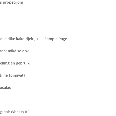
 s propecijom
oksidila: kako djeluju
Sample Page
en: mikä se on?
elling en gebruik
i ne toimivat?
tusalad
inal: What Is It?