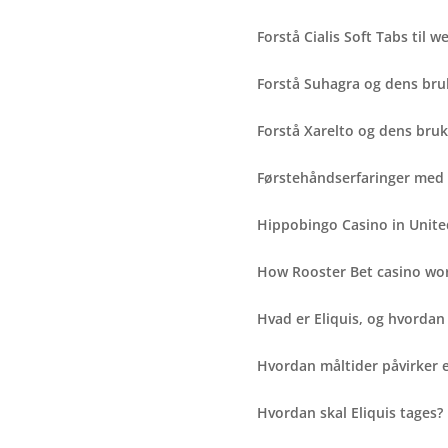
Forstå Cialis Soft Tabs til
Forstå Suhagra og dens bru
Forstå Xarelto og dens br
Førstehåndserfaringer med 
Hippobingo Casino in Unite
How Rooster Bet casino wor
Hvad er Eliquis, og hvordan 
Hvordan måltider påvirker eff
Hvordan skal Eliquis tages?