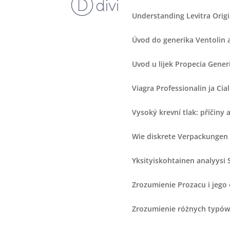
Understanding Levitra Origin
Úvod do generika Ventolin a
Uvod u lijek Propecia Gener
Viagra Professionalin ja Cia
Vysoký krevní tlak: příčiny 
Wie diskrete Verpackungen 
Yksityiskohtainen analyysi S
Zrozumienie Prozacu i jeg
Zrozumienie różnych typów 