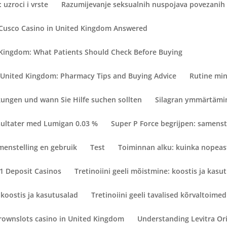
 uzroci i vrste
Razumijevanje seksualnih nuspojava povezanih
 Cusco Casino in United Kingdom Answered
 Kingdom: What Patients Should Check Before Buying
 United Kingdom: Pharmacy Tips and Buying Advice
Rutine min
ngen und wann Sie Hilfe suchen sollten
Silagran ymmärtämin
esultater med Lumigan 0.03 %
Super P Force begrijpen: samenst
menstelling en gebruik
Test
Toiminnan alku: kuinka nopeast
€1 Deposit Casinos
Tretinoiini geeli mõistmine: koostis ja kasu
 koostis ja kasutusalad
Tretinoiini geeli tavalised kõrvaltoimed
rownslots casino in United Kingdom
Understanding Levitra Orig