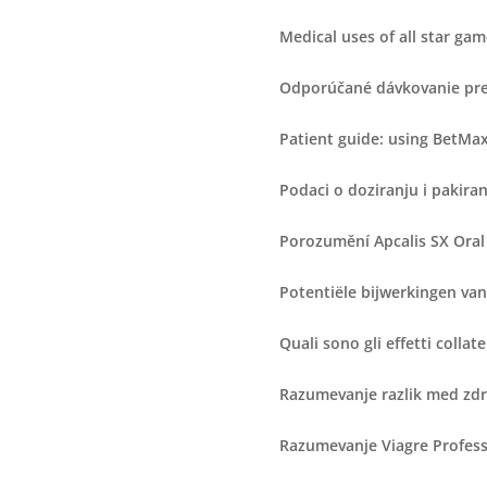
Medical uses of all star ga
Odporúčané dávkovanie pre 
Patient guide: using BetMa
Podaci o doziranju i pakiran
Porozumění Apcalis SX Oral 
Potentiële bijwerkingen van
Quali sono gli effetti colla
Razumevanje razlik med zdr
Razumevanje Viagre Professi