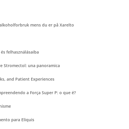
 alkoholforbruk mens du er på Xarelto
és felhasználásaiba
re Stromectol: una panoramica
ks, and Patient Experiences
preendendo a Força Super P: o que é?
anisme
nto para Eliquis