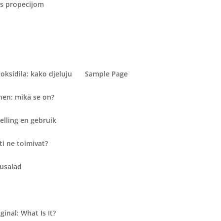
 s propecijom
oksidila: kako djeluju
Sample Page
en: mikä se on?
elling en gebruik
i ne toimivat?
tusalad
inal: What Is It?