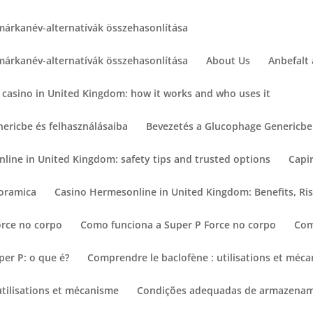
márkanév-alternatívák összehasonlítása
márkanév-alternatívák összehasonlítása
About Us
Anbefalt
 casino in United Kingdom: how it works and who uses it
ericbe és felhasználásaiba
Bevezetés a Glucophage Genericbe 
nline in United Kingdom: safety tips and trusted options
Capi
noramica
Casino Hermesonline in United Kingdom: Benefits, Ris
orce no corpo
Como funciona a Super P Force no corpo
Com
er P: o que é?
Comprendre le baclofène : utilisations et méc
utilisations et mécanisme
Condições adequadas de armazename