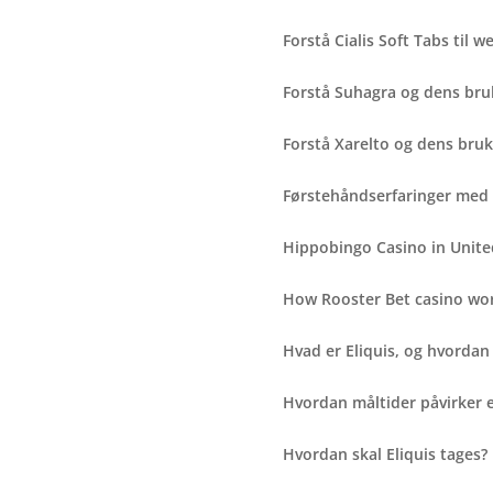
Forstå Cialis Soft Tabs til
Forstå Suhagra og dens bru
Forstå Xarelto og dens br
Førstehåndserfaringer med 
Hippobingo Casino in Unite
How Rooster Bet casino wor
Hvad er Eliquis, og hvordan 
Hvordan måltider påvirker eff
Hvordan skal Eliquis tages?