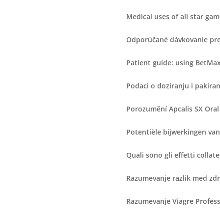
Medical uses of all star ga
Odporúčané dávkovanie pre 
Patient guide: using BetMa
Podaci o doziranju i pakiran
Porozumění Apcalis SX Oral 
Potentiële bijwerkingen van
Quali sono gli effetti colla
Razumevanje razlik med zdr
Razumevanje Viagre Professi