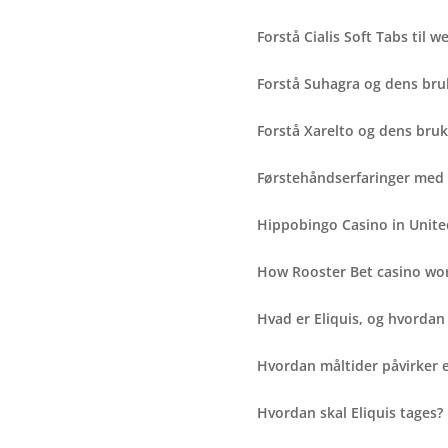
Forstå Cialis Soft Tabs til
Forstå Suhagra og dens bru
Forstå Xarelto og dens br
Førstehåndserfaringer med 
Hippobingo Casino in Unite
How Rooster Bet casino wor
Hvad er Eliquis, og hvordan 
Hvordan måltider påvirker eff
Hvordan skal Eliquis tages?