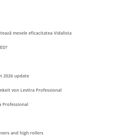
tează mesele eficacitatea Vidalista
 ED?
in 2026 update
keit von Levitra Professional
a Professional
ners and high rollers