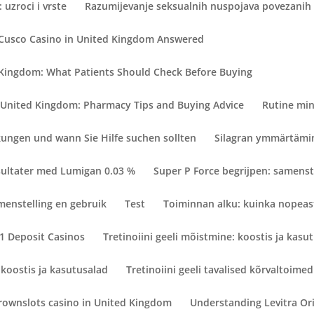
 uzroci i vrste
Razumijevanje seksualnih nuspojava povezanih
 Cusco Casino in United Kingdom Answered
 Kingdom: What Patients Should Check Before Buying
 United Kingdom: Pharmacy Tips and Buying Advice
Rutine min
ngen und wann Sie Hilfe suchen sollten
Silagran ymmärtämin
esultater med Lumigan 0.03 %
Super P Force begrijpen: samenst
menstelling en gebruik
Test
Toiminnan alku: kuinka nopeast
€1 Deposit Casinos
Tretinoiini geeli mõistmine: koostis ja kasu
 koostis ja kasutusalad
Tretinoiini geeli tavalised kõrvaltoimed
rownslots casino in United Kingdom
Understanding Levitra Orig