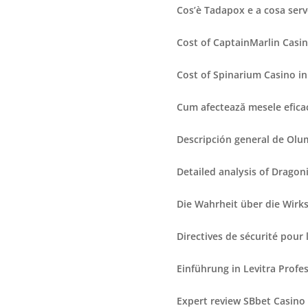
Cos’è Tadapox e a cosa serv
Cost of CaptainMarlin Casi
Cost of Spinarium Casino i
Cum afectează mesele eficac
Descripción general de Olum
Detailed analysis of Dragon
Die Wahrheit über die Wirks
Directives de sécurité pour 
Einführung in Levitra Profe
Expert review SBbet Casino 