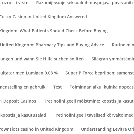
 uzroci i vrste
Razumijevanje seksualnih nuspojava povezanih
 Cusco Casino in United Kingdom Answered
 Kingdom: What Patients Should Check Before Buying
 United Kingdom: Pharmacy Tips and Buying Advice
Rutine min
ngen und wann Sie Hilfe suchen sollten
Silagran ymmärtämin
esultater med Lumigan 0.03 %
Super P Force begrijpen: samenst
menstelling en gebruik
Test
Toiminnan alku: kuinka nopeast
€1 Deposit Casinos
Tretinoiini geeli mõistmine: koostis ja kasu
 koostis ja kasutusalad
Tretinoiini geeli tavalised kõrvaltoimed
rownslots casino in United Kingdom
Understanding Levitra Orig