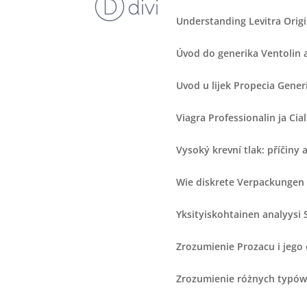
Understanding Levitra Origin
Úvod do generika Ventolin a
Uvod u lijek Propecia Gener
Viagra Professionalin ja Cia
Vysoký krevní tlak: příčiny 
Wie diskrete Verpackungen 
Yksityiskohtainen analyysi S
Zrozumienie Prozacu i jeg
Zrozumienie różnych typów 