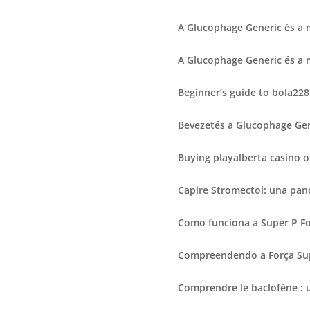
A Glucophage Generic és a 
A Glucophage Generic és a 
Beginner’s guide to bola228
Bevezetés a Glucophage Gen
Buying playalberta casino o
Capire Stromectol: una pa
Como funciona a Super P F
Compreendendo a Força Sup
Comprendre le baclofène : 