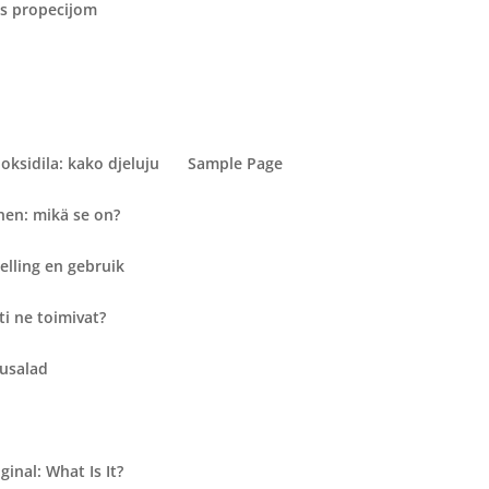
 s propecijom
oksidila: kako djeluju
Sample Page
en: mikä se on?
elling en gebruik
i ne toimivat?
tusalad
inal: What Is It?