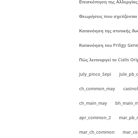
Επισκόπηση της Αλλεργίας 
Θεωρήσεις που σχετίζονται μ
Κατανόηση της στυτικής δυ
Κατανόηση του Priligy Gen
Πώς λειτουργεί το Cialis Or
July_pinco_Sepi
Jule_pb
ch_common_may
casino
ch_main_may
bh_main_
apr_common_2
mar_pb_
mar_ch_common
mar_c