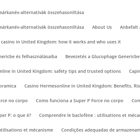
márkanév-alternatívák összehasonlítása
márkanév-alternatívák összehasonlítása
About Us
Anbefalt
 casino in United Kingdom: how it works and who uses it
ericbe és felhasználásaiba
Bevezetés a Glucophage Genericbe 
nline in United Kingdom: safety tips and trusted options
Capi
noramica
Casino Hermesonline in United Kingdom: Benefits, Ris
orce no corpo
Como funciona a Super P Force no corpo
Com
er P: o que é?
Comprendre le baclofène : utilisations et méc
utilisations et mécanisme
Condições adequadas de armazename