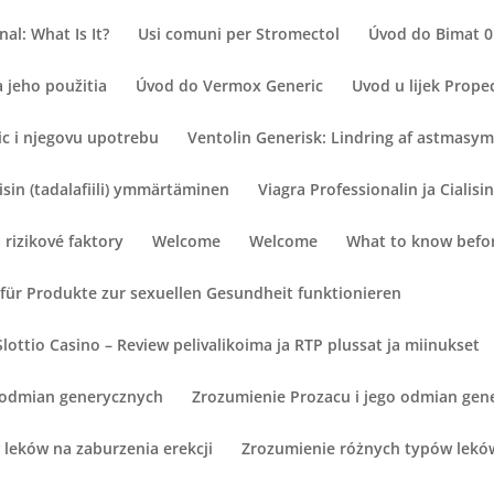
al: What Is It?
Usi comuni per Stromectol
Úvod do Bimat 0
 jeho použitia
Úvod do Vermox Generic
Uvod u lijek Prope
ic i njegovu upotrebu
Ventolin Generisk: Lindring af astmas
lisin (tadalafiili) ymmärtäminen
Viagra Professionalin ja Cialisi
a rizikové faktory
Welcome
Welcome
What to know befor
für Produkte zur sexuellen Gesundheit funktionieren
lottio Casino – Review pelivalikoima ja RTP plussat ja miinukset
o odmian generycznych
Zrozumienie Prozacu i jego odmian gen
leków na zaburzenia erekcji
Zrozumienie różnych typów leków