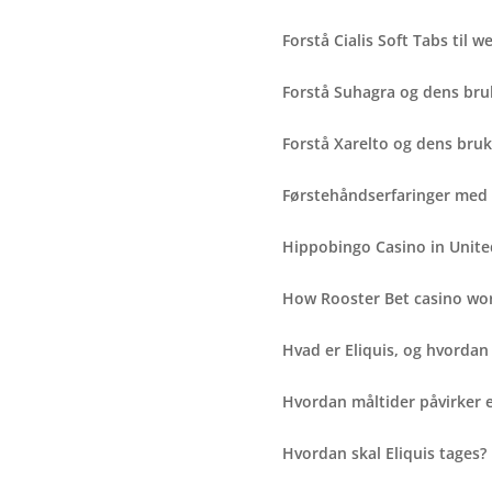
Forstå Cialis Soft Tabs til
Forstå Suhagra og dens bru
Forstå Xarelto og dens br
Førstehåndserfaringer med 
Hippobingo Casino in Unite
How Rooster Bet casino wor
Hvad er Eliquis, og hvordan 
Hvordan måltider påvirker eff
Hvordan skal Eliquis tages?