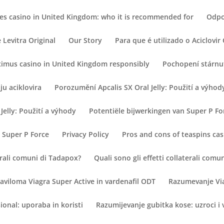
mes casino in United Kingdom: who it is recommended for
Odpo
Levitra Original
Our Story
Para que é utilizado o Aciclovi
ximus casino in United Kingdom responsibly
Pochopení stárnut
ju aciklovira
Porozumění Apcalis SX Oral Jelly: Použití a výhod
Jelly: Použití a výhody
Potentiële bijwerkingen van Super P Fo
 Super P Force
Privacy Policy
Pros and cons of teaspins cas
terali comuni di Tadapox?
Quali sono gli effetti collaterali com
aviloma Viagra Super Active in vardenafil ODT
Razumevanje Via
onal: uporaba in koristi
Razumijevanje gubitka kose: uzroci i 