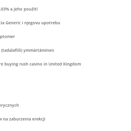
.03% a jeho použití
cia Generic i njegovu upotrebu
ymptomer
n (tadalafiili) ymmärtäminen
e buying rush casino in United Kingdom
erycznych
 na zaburzenia erekcji