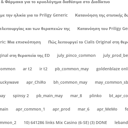
& Φάρμακα για το κρυολόγημα διαθέσιμα στο Διαδίκτυο
ε την ηλικία για το Priligy Generic
Κατανόηση της στυτικής δ
σλειτουργίας και των θεραπειών της
Κατανόηση του Priligy G
eric: Μια επισκόπηση
Πώς λειτουργεί το Cialis Original στη θε
iginal στη θεραπεία της ED
july_pinco_common
july_prod_bet
_common
ar t2
ir t2
pb_common_may
goldenblaze onl
luckywave
apr_ChiRo
bh_common_may
may_common_s
may
spinsy 2
pb_main_may
mar_8
plinko
bt_apr_
main
apr_common_1
apr_prod
mar_6
apr_MeMo
f
ommon_2
10) 641286 links Mix Casino (6-SE) (3) DONE
leband