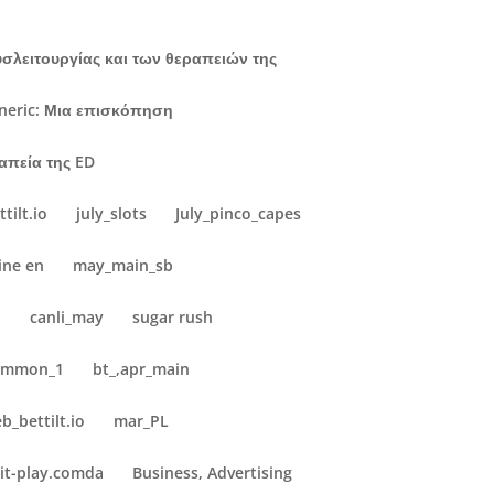
υσλειτουργίας και των θεραπειών της
eneric: Μια επισκόπηση
ραπεία της ED
tilt.io
july_slots
July_pinco_capes
ine en
may_main_sb
b
canli_may
sugar rush
common_1
bt_,apr_main
eb_bettilt.io
mar_PL
it-play.comda
Business, Advertising