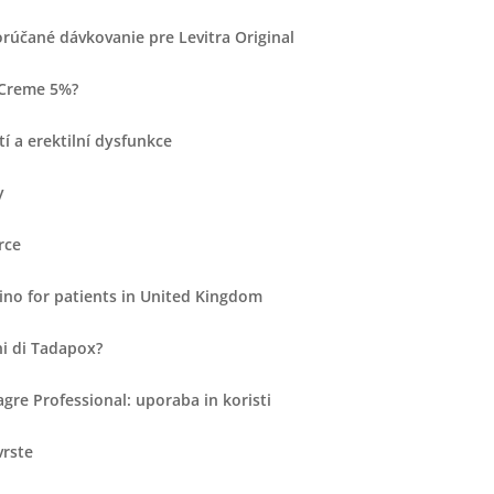
rúčané dávkovanie pre Levitra Original
r Creme 5%?
í a erektilní dysfunkce
y
rce
ino for patients in United Kingdom
uni di Tadapox?
gre Professional: uporaba in koristi
vrste