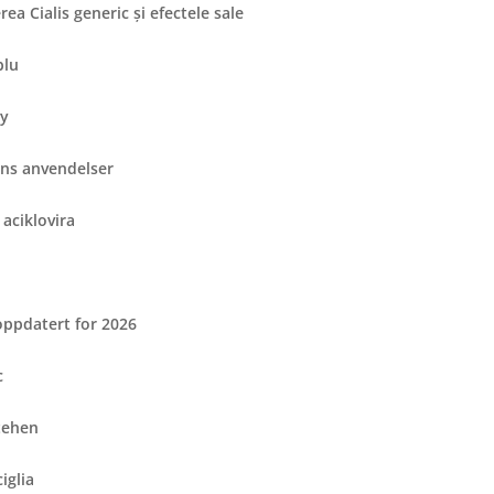
rea Cialis generic și efectele sale
blu
by
ens anvendelser
 aciklovira
oppdatert for 2026
c
tehen
iglia