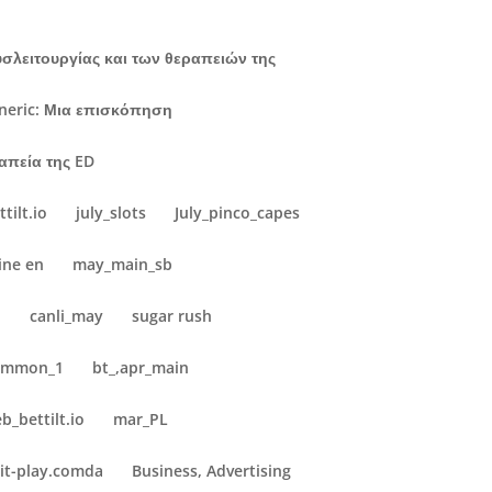
υσλειτουργίας και των θεραπειών της
eneric: Μια επισκόπηση
ραπεία της ED
tilt.io
july_slots
July_pinco_capes
ine en
may_main_sb
b
canli_may
sugar rush
common_1
bt_,apr_main
eb_bettilt.io
mar_PL
it-play.comda
Business, Advertising