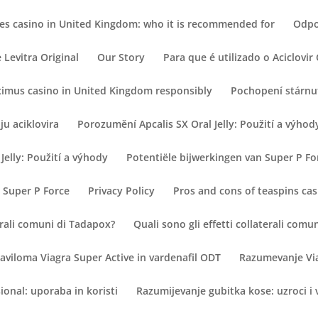
mes casino in United Kingdom: who it is recommended for
Odpo
Levitra Original
Our Story
Para que é utilizado o Aciclovi
ximus casino in United Kingdom responsibly
Pochopení stárnut
ju aciklovira
Porozumění Apcalis SX Oral Jelly: Použití a výhod
Jelly: Použití a výhody
Potentiële bijwerkingen van Super P Fo
 Super P Force
Privacy Policy
Pros and cons of teaspins cas
terali comuni di Tadapox?
Quali sono gli effetti collaterali com
aviloma Viagra Super Active in vardenafil ODT
Razumevanje Via
onal: uporaba in koristi
Razumijevanje gubitka kose: uzroci i 