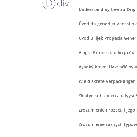
Understanding Levitra Origin
Úvod do generika Ventolin a
Uvod u lijek Propecia Gener
Viagra Professionalin ja Cia
Vysoký krevní tlak: příčiny 
Wie diskrete Verpackungen 
Yksityiskohtainen analyysi S
Zrozumienie Prozacu i jeg
Zrozumienie różnych typów 