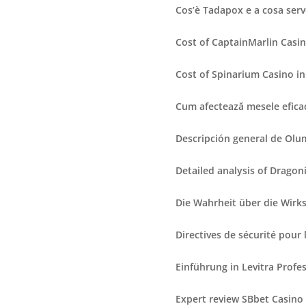
Cos’è Tadapox e a cosa serv
Cost of CaptainMarlin Casi
Cost of Spinarium Casino i
Cum afectează mesele eficac
Descripción general de Olum
Detailed analysis of Dragon
Die Wahrheit über die Wirks
Directives de sécurité pour 
Einführung in Levitra Profe
Expert review SBbet Casino 