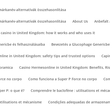
márkanév-alternatívák összehasonlítása
márkanév-alternatívák összehasonlítása
About Us
Anbefalt
 casino in United Kingdom: how it works and who uses it
ericbe és felhasználásaiba
Bevezetés a Glucophage Genericbe 
nline in United Kingdom: safety tips and trusted options
Capi
noramica
Casino Hermesonline in United Kingdom: Benefits, Ris
orce no corpo
Como funciona a Super P Force no corpo
Com
er P: o que é?
Comprendre le baclofène : utilisations et méc
utilisations et mécanisme
Condições adequadas de armazename