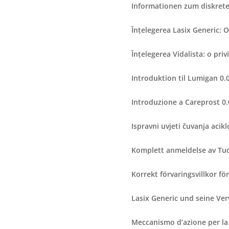
Informationen zum diskrete
Înțelegerea Lasix Generic: 
Înțelegerea Vidalista: o pri
Introduktion til Lumigan 0
Introduzione a Careprost 0
Ispravni uvjeti čuvanja acikl
Komplett anmeldelse av Tuc
Korrekt förvaringsvillkor f
Lasix Generic und seine V
Meccanismo d’azione per la c