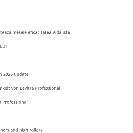
tează mesele eficacitatea Vidalista
 ED?
in 2026 update
keit von Levitra Professional
a Professional
ners and high rollers